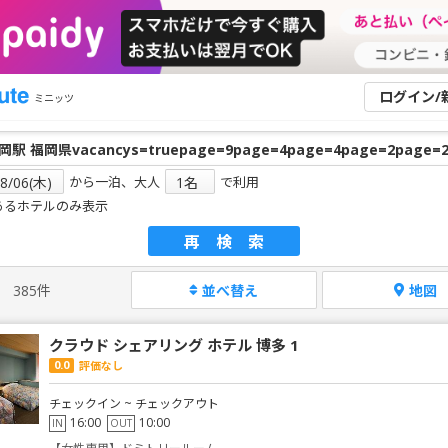
ログイン/
ミニッツ
から一泊、大人
で利用
あるホテルのみ表示
再検索
385件
並べ替え
地図
クラウド シェアリング ホテル 博多 1
0.0
評価なし
チェックイン ~ チェックアウト
16:00
10:00
IN
OUT