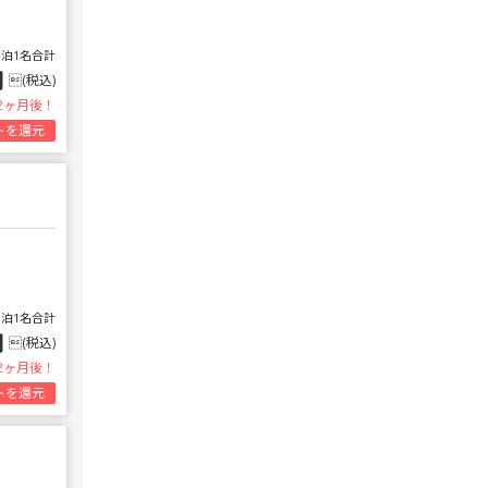
1泊1名合計
円
(税込)
2ヶ月後！
トを還元
1泊1名合計
円
(税込)
2ヶ月後！
トを還元