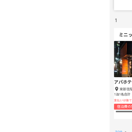
1
ミニ
アパホテ
東新宿
1泊1名合計
支払いは後で
宿泊費の