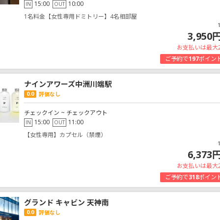
15:00
10:00
IN
OUT
1名料金【女性専用ドミトリー】4名相部屋
3,950
お支払いは最大
ご予約で
197
ポイン
ナインアワーズ中洲川端駅
0.0
評価なし
チェックイン ~ チェックアウト
15:00
11:00
IN
OUT
【女性専用】カプセル（禁煙）
6,373
お支払いは最大
ご予約で
318
ポイン
グランド キャビン 天神南
0.0
評価なし