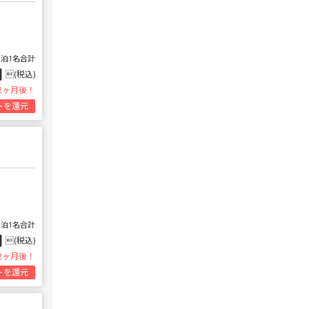
1泊1名合計
円
(税込)
2ヶ月後！
トを還元
1泊1名合計
円
(税込)
2ヶ月後！
トを還元