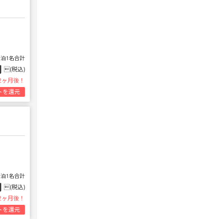
1泊1名合計
円
(税込)
2ヶ月後！
トを還元
1泊1名合計
円
(税込)
2ヶ月後！
トを還元