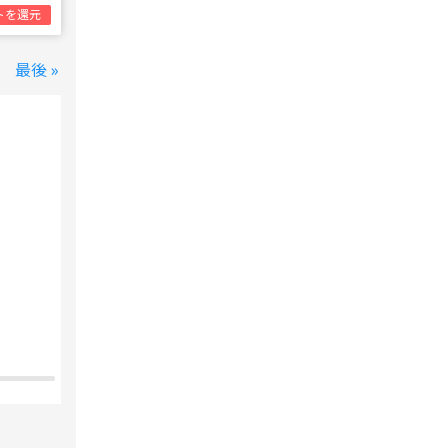
トを還元
最後 »
変なホテル 東京 西葛西
西葛西駅
1泊1名合計
8,800円~
支払いは後で！
宿泊費の
5%分の
ポイント還元