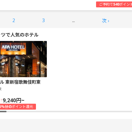
ご予約で
540
ポイン
2
3
...
次 ›
ッツで人気のホテル
ル 東新宿歌舞伎町東
駅
9,240円~
！
5%分の
ポイント還元