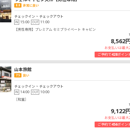
8.8
非常に良い
チェックイン ~ チェックアウト
15:00
11:00
IN
OUT
【男性専用】プレミアム セミプライベート キャビン
8,562
お支払いは最大
ご予約で
428
ポイン
山本旅館
7.5
良い
チェックイン ~ チェックアウト
14:00
10:00
IN
OUT
［和室］
9,122
お支払いは最大
ご予約で
456
ポイン