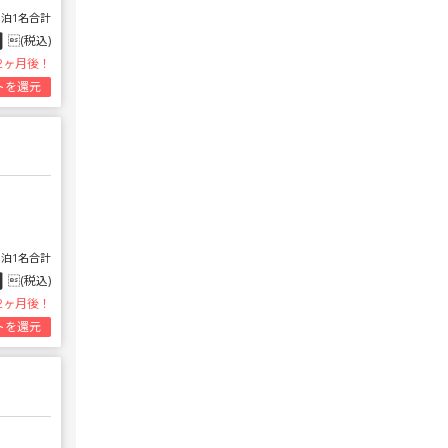
1泊1名合計
円
(税込)
2ヶ月後！
トを還元
1泊1名合計
円
(税込)
2ヶ月後！
トを還元