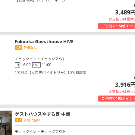
【女性専用】ドミトリールーム
3,489
お支払いは最大
ご予約で
174
ポイン
Fukuoka Guesthouse HIVE
0.0
評価なし
チェックイン ~ チェックアウト
16:00
11:00
IN
OUT
1名料金【女性専用ドミトリー】10名相部屋
3,916
お支払いは最大
ご予約で
195
ポイン
ゲストハウスやすらぎ 中洲
8.7
非常に良い
チェックイン ~ チェックアウト