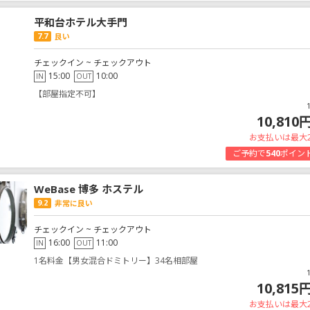
平和台ホテル大手門
7.7
良い
チェックイン ~ チェックアウト
15:00
10:00
IN
OUT
【部屋指定不可】
10,810
お支払いは最大
ご予約で
540
ポイン
WeBase 博多 ホステル
9.2
非常に良い
チェックイン ~ チェックアウト
16:00
11:00
IN
OUT
1名料金【男女混合ドミトリー】34名相部屋
10,815
お支払いは最大