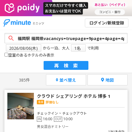
ログイン/新規登録
ミニッツ
から一泊、大人
で利用
空室のあるホテルのみ表示
再検索
385件
並べ替え
地図
クラウド シェアリング ホテル 博多 1
0.0
評価なし
チェックイン ~ チェックアウト
16:00
10:00
IN
OUT
男女混合ドミトリー
1泊1名合計