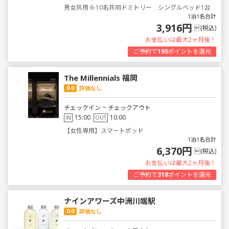
男女共用 6-10名共同ドミトリー シングルベッド1台
1泊1名合計
3,916円
(税込)
お支払いは最大2ヶ月後！
ご予約で
195
ポイントを還元
The Millennials 福岡
0.0
評価なし
チェックイン ~ チェックアウト
15:00
10:00
IN
OUT
【女性専用】スマートポッド
1泊1名合計
6,370円
(税込)
お支払いは最大2ヶ月後！
ご予約で
318
ポイントを還元
ナインアワーズ中洲川端駅
0.0
評価なし