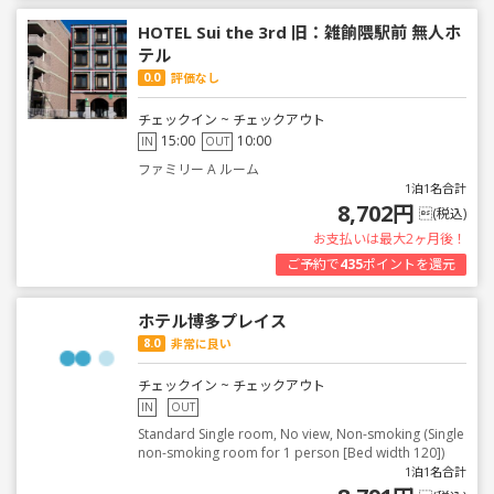
HOTEL Sui the 3rd 旧：雑餉隈駅前 無人ホ
テル
0.0
評価なし
チェックイン ~ チェックアウト
15:00
10:00
IN
OUT
ファミリー A ルーム
1泊1名合計
8,702円
(税込)
お支払いは最大2ヶ月後！
ご予約で
435
ポイントを還元
ホテル博多プレイス
8.0
非常に良い
チェックイン ~ チェックアウト
IN
OUT
Standard Single room, No view, Non-smoking (Single
non-smoking room for 1 person [Bed width 120])
1泊1名合計