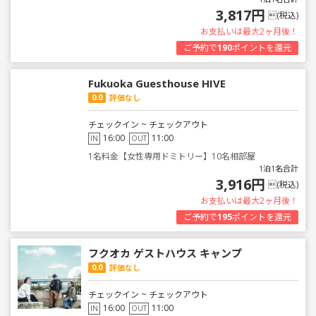
3,817円
(税込)
お支払いは最大2ヶ月後！
ご予約で
190
ポイントを還元
Fukuoka Guesthouse HIVE
0.0
評価なし
チェックイン ~ チェックアウト
16:00
11:00
IN
OUT
1名料金【女性専用ドミトリー】10名相部屋
1泊1名合計
3,916円
(税込)
お支払いは最大2ヶ月後！
ご予約で
195
ポイントを還元
フクオカ ゲストハウス キャンプ
0.0
評価なし
チェックイン ~ チェックアウト
16:00
11:00
IN
OUT