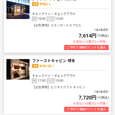
0.0
評価なし
チェックイン ~ チェックアウト
16:00
10:00
IN
OUT
【女性専用】スタンダードカプセル
1泊1名合計
7,614円
(税込)
お支払いは最大2ヶ月後！
ご予約で
380
ポイントを還元
ファーストキャビン 博多
9.0
非常に良い
チェックイン ~ チェックアウト
17:00
10:00
IN
OUT
【女性専用】ビジネスクラス キャビン
1泊1名合計
7,720円
(税込)
お支払いは最大2ヶ月後！
ご予約で
386
ポイントを還元