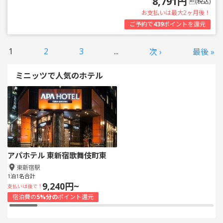
8,791円
(税込)
お支払いは最大2ヶ月後！
ご予約で
439
ポイントを還元
1
2
3
...
次 ›
最後 »
ミニッツで人気のホテル
アパホテル 東新宿歌舞伎町東
東新宿駅
1泊1名合計
9,240円~
支払いは後で！
宿泊費の
5%分の
ポイント還元