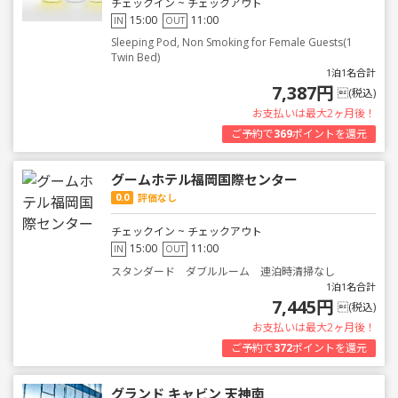
チェックイン ~ チェックアウト
15:00
11:00
IN
OUT
Sleeping Pod, Non Smoking for Female Guests(1
Twin Bed)
1泊1名合計
7,387円
(税込)
お支払いは最大2ヶ月後！
ご予約で
369
ポイントを還元
グームホテル福岡国際センター
0.0
評価なし
チェックイン ~ チェックアウト
15:00
11:00
IN
OUT
スタンダード ダブルルーム 連泊時清掃なし
1泊1名合計
7,445円
(税込)
お支払いは最大2ヶ月後！
ご予約で
372
ポイントを還元
グランド キャビン 天神南