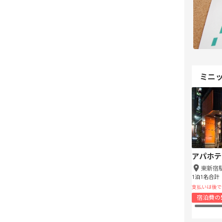
ミニ
アパホテ
東新宿
1泊1名合計
支払いは後で
宿泊費の