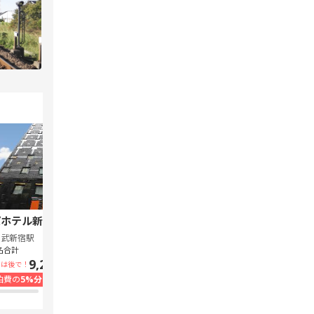
ホテル新宿 歌舞伎町中央
スーパーホテル Lohas 池袋駅北口
西武新宿駅
池袋駅
名合計
1泊1名合計
9,240円~
7,300円~
いは後で！
支払いは後で！
泊費の
5%分の
ポイント還元
宿泊費の
5%分の
ポイント還元