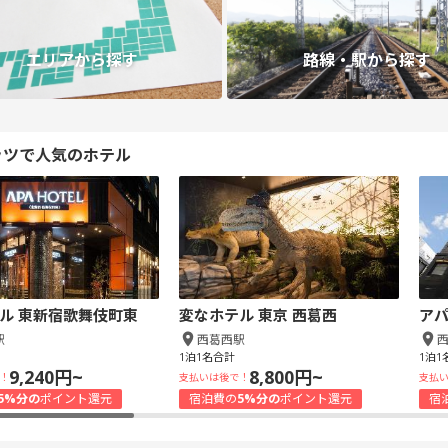
エリアから探す
路線・駅から探す
ッツで人気のホテル
ル 東新宿歌舞伎町東
変なホテル 東京 西葛西
アパ
駅
西葛西駅
1泊1名合計
1泊1
9,240円~
8,800円~
！
支払いは後で！
支払
5%分の
ポイント還元
宿泊費の
5%分の
ポイント還元
宿