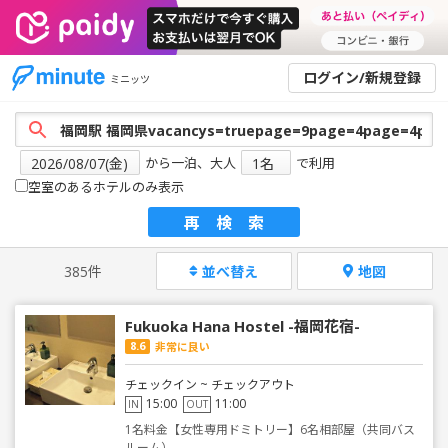
ログイン/新規登録
ミニッツ
から一泊、大人
で利用
空室のあるホテルのみ表示
再検索
385件
並べ替え
地図
Fukuoka Hana Hostel -福岡花宿-
8.6
非常に良い
チェックイン ~ チェックアウト
15:00
11:00
IN
OUT
1名料金【女性専用ドミトリー】6名相部屋（共同バス
ルーム）