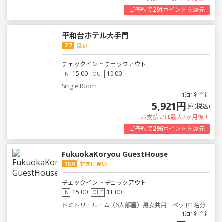
ご予約で
291
ポイントを還元
平和台ホテル大手門
7.7
良い
チェックイン ~ チェックアウト
15:00
10:00
IN
OUT
Single Room
1泊1名合計
5,921円
(税込)
お支払いは最大2ヶ月後！
ご予約で
296
ポイントを還元
FukuokaKoryou GuestHouse
10.0
非常に良い
チェックイン ~ チェックアウト
15:00
11:00
IN
OUT
ドミトリールーム（6人部屋）男女共用 ベッド1名分
1泊1名合計