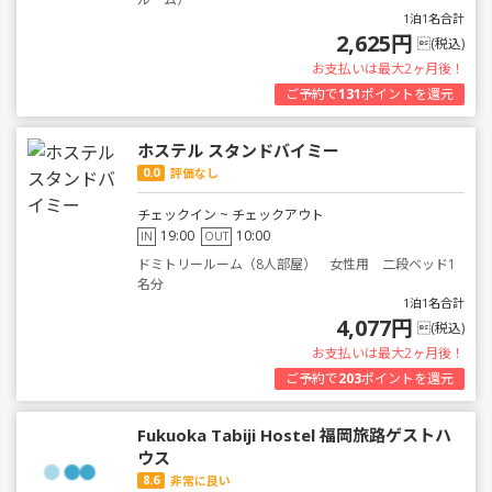
1泊1名合計
2,625円
(税込)
お支払いは最大2ヶ月後！
ご予約で
131
ポイントを還元
ホステル スタンドバイミー
0.0
評価なし
チェックイン ~ チェックアウト
19:00
10:00
IN
OUT
ドミトリールーム（8人部屋） 女性用 二段ベッド1
名分
1泊1名合計
4,077円
(税込)
お支払いは最大2ヶ月後！
ご予約で
203
ポイントを還元
Fukuoka Tabiji Hostel 福岡旅路ゲストハ
ウス
8.6
非常に良い