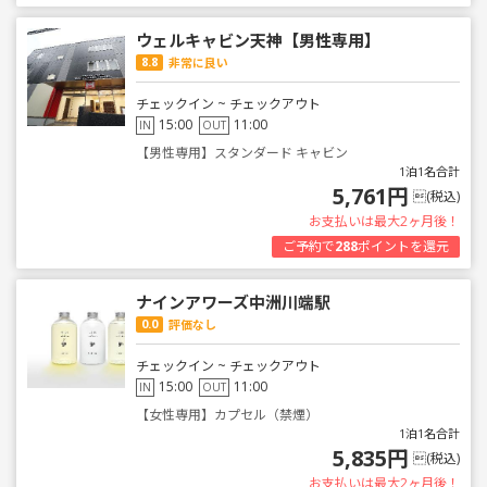
ウェルキャビン天神【男性専用】
8.8
非常に良い
チェックイン ~ チェックアウト
15:00
11:00
IN
OUT
【男性専用】スタンダード キャビン
1泊1名合計
5,761円
(税込)
お支払いは最大2ヶ月後！
ご予約で
288
ポイントを還元
ナインアワーズ中洲川端駅
0.0
評価なし
チェックイン ~ チェックアウト
15:00
11:00
IN
OUT
【女性専用】カプセル（禁煙）
1泊1名合計
5,835円
(税込)
お支払いは最大2ヶ月後！