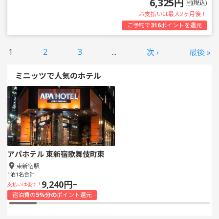
6,325円
(税込)
お支払いは最大2ヶ月後！
ご予約で
316
ポイントを還元
1
2
3
...
次 ›
最後 »
ミニッツで人気のホテル
アパホテル 東新宿歌舞伎町東
東新宿駅
1泊1名合計
9,240円~
支払いは後で！
宿泊費の
5%分の
ポイント還元