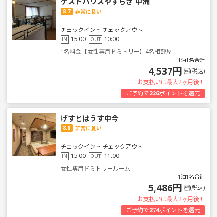
ゲストハウスやすらぎ 中洲
8.7
非常に良い
チェックイン ~ チェックアウト
15:00
10:00
IN
OUT
1名料金【女性専用ドミトリー】4名相部屋
1泊1名合計
4,537円
(税込)
お支払いは最大2ヶ月後！
ご予約で
226
ポイントを還元
げすとはうす中今
8.8
非常に良い
チェックイン ~ チェックアウト
15:00
11:00
IN
OUT
女性専用ドミトリールーム
1泊1名合計
5,486円
(税込)
お支払いは最大2ヶ月後！
ご予約で
274
ポイントを還元