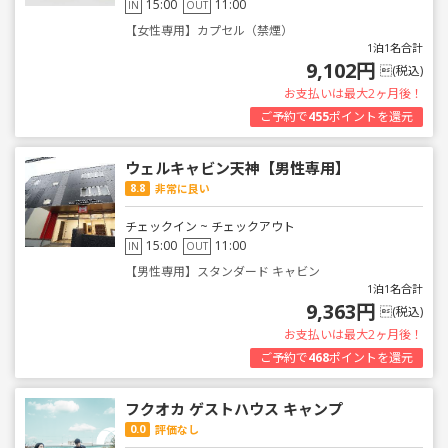
15:00
11:00
IN
OUT
【女性専用】カプセル（禁煙）
1泊1名合計
9,102円
(税込)
お支払いは最大2ヶ月後！
ご予約で
455
ポイントを還元
ウェルキャビン天神【男性専用】
8.8
非常に良い
チェックイン ~ チェックアウト
15:00
11:00
IN
OUT
【男性専用】スタンダード キャビン
1泊1名合計
9,363円
(税込)
お支払いは最大2ヶ月後！
ご予約で
468
ポイントを還元
フクオカ ゲストハウス キャンプ
0.0
評価なし