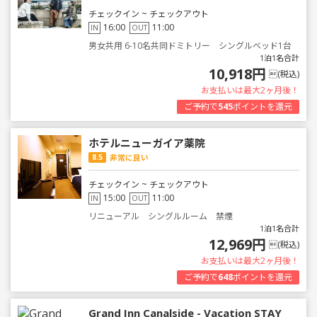
チェックイン ~ チェックアウト
16:00
11:00
IN
OUT
男女共用 6-10名共同ドミトリー シングルベッド1台
1泊1名合計
10,918円
(税込)
お支払いは最大2ヶ月後！
ご予約で
545
ポイントを還元
ホテルニューガイア薬院
8.5
非常に良い
チェックイン ~ チェックアウト
15:00
11:00
IN
OUT
リニューアル シングルルーム 禁煙
1泊1名合計
12,969円
(税込)
お支払いは最大2ヶ月後！
ご予約で
648
ポイントを還元
Grand Inn Canalside - Vacation STAY