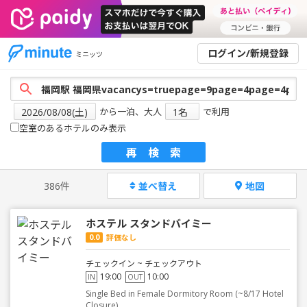
ログイン/新規登録
ミニッツ
から一泊、大人
で利用
空室のあるホテルのみ表示
再検索
386件
並べ替え
地図
ホステル スタンドバイミー
0.0
評価なし
チェックイン ~ チェックアウト
19:00
10:00
IN
OUT
Single Bed in Female Dormitory Room (~8/17 Hotel
Closure)