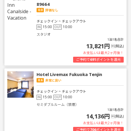
89664
0.0
評価なし
チェックイン ~ チェックアウト
15:00
10:00
IN
OUT
スタジオ
1泊1名合計
13,821円
(税込)
お支払いは最大2ヶ月後！
ご予約で
691
ポイントを還元
Hotel Livemax Fukuoka Tenjin
8.6
非常に良い
チェックイン ~ チェックアウト
15:00
10:00
IN
OUT
セミダブルルーム（禁煙）
1泊1名合計
14,136円
(税込)
お支払いは最大2ヶ月後！
ご予約で
706
ポイントを還元