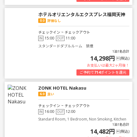
ホテルオリエンタルエクスプレス福岡天神
0.0
評価なし
チェックイン ~ チェックアウト
15:00
11:00
IN
OUT
スタンダードダブルルーム 禁煙
1泊1名合計
14,298円
(税込)
お支払いは最大2ヶ月後！
ご予約で
714
ポイントを還元
ZONK HOTEL Nakasu
6.0
良い
チェックイン ~ チェックアウト
16:00
12:00
IN
OUT
Standard Room, 1 Bedroom, Non Smoking, Kitchen
1泊1名合計
14,482円
(税込)