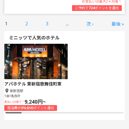
お支払いは最大2ヶ月後！
ご予約で
724
ポイントを還元
1
2
3
...
次 ›
最後 »
ミニッツで人気のホテル
アパホテル 東新宿歌舞伎町東
東新宿駅
1泊1名合計
9,240円~
支払いは後で！
宿泊費の
5%分の
ポイント還元