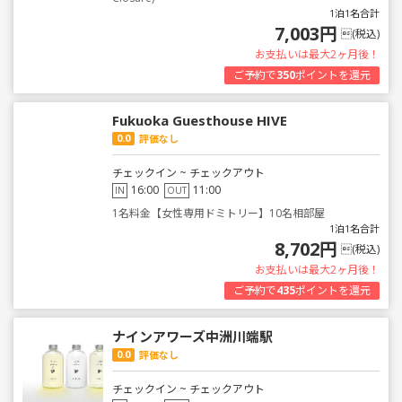
1泊1名合計
7,003円
(税込)
お支払いは最大2ヶ月後！
ご予約で
350
ポイントを還元
Fukuoka Guesthouse HIVE
0.0
評価なし
チェックイン ~ チェックアウト
16:00
11:00
IN
OUT
1名料金【女性専用ドミトリー】10名相部屋
1泊1名合計
8,702円
(税込)
お支払いは最大2ヶ月後！
ご予約で
435
ポイントを還元
ナインアワーズ中洲川端駅
0.0
評価なし
チェックイン ~ チェックアウト