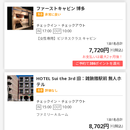
ファーストキャビン 博多
9.0
非常に良い
チェックイン ~ チェックアウト
17:00
10:00
IN
OUT
【女性専用】ビジネスクラス キャビン
1泊1名合計
7,720円
(税込)
お支払いは最大2ヶ月後！
ご予約で
386
ポイントを還元
HOTEL Sui the 3rd 旧：雑餉隈駅前 無人ホ
テル
0.0
評価なし
チェックイン ~ チェックアウト
15:00
10:00
IN
OUT
ファミリー A ルーム
1泊1名合計
8,702円
(税込)