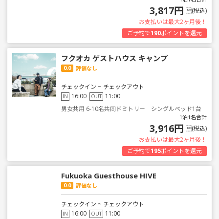
3,817円
(税込)
お支払いは最大2ヶ月後！
ご予約で
190
ポイントを還元
フクオカ ゲストハウス キャンプ
0.0
評価なし
チェックイン ~ チェックアウト
16:00
11:00
IN
OUT
男女共用 6-10名共同ドミトリー シングルベッド1台
1泊1名合計
3,916円
(税込)
お支払いは最大2ヶ月後！
ご予約で
195
ポイントを還元
Fukuoka Guesthouse HIVE
0.0
評価なし
チェックイン ~ チェックアウト
16:00
11:00
IN
OUT