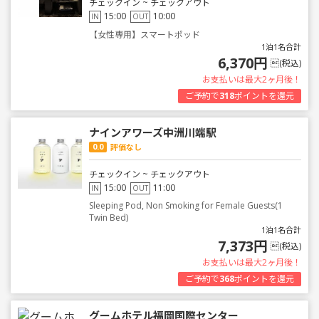
チェックイン ~ チェックアウト
15:00
10:00
IN
OUT
【女性専用】スマートポッド
1泊1名合計
6,370円
(税込)
お支払いは最大2ヶ月後！
ご予約で
318
ポイントを還元
ナインアワーズ中洲川端駅
0.0
評価なし
チェックイン ~ チェックアウト
15:00
11:00
IN
OUT
Sleeping Pod, Non Smoking for Female Guests(1
Twin Bed)
1泊1名合計
7,373円
(税込)
お支払いは最大2ヶ月後！
ご予約で
368
ポイントを還元
グームホテル福岡国際センター