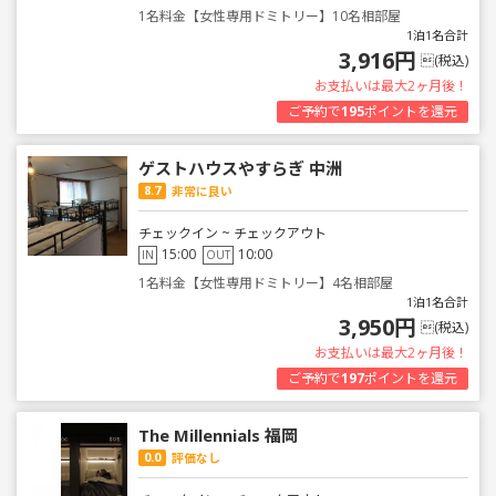
1名料金【女性専用ドミトリー】10名相部屋
1泊1名合計
3,916円
(税込)
お支払いは最大2ヶ月後！
ご予約で
195
ポイントを還元
ゲストハウスやすらぎ 中洲
8.7
非常に良い
チェックイン ~ チェックアウト
15:00
10:00
IN
OUT
1名料金【女性専用ドミトリー】4名相部屋
1泊1名合計
3,950円
(税込)
お支払いは最大2ヶ月後！
ご予約で
197
ポイントを還元
The Millennials 福岡
0.0
評価なし