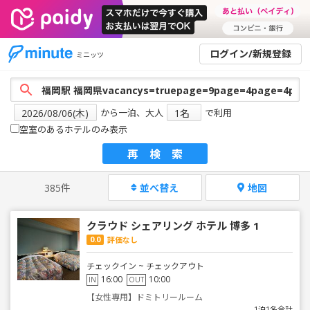
ログイン/新規登録
ミニッツ
から一泊、大人
で利用
空室のあるホテルのみ表示
再検索
385件
並べ替え
地図
クラウド シェアリング ホテル 博多 1
0.0
評価なし
チェックイン ~ チェックアウト
16:00
10:00
IN
OUT
【女性専用】ドミトリールーム
1泊1名合計