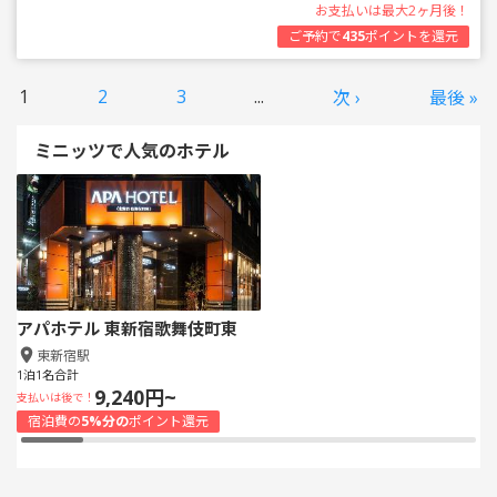
お支払いは最大2ヶ月後！
ご予約で
435
ポイントを還元
1
2
3
...
次 ›
最後 »
ミニッツで人気のホテル
アパホテル 東新宿歌舞伎町東
東新宿駅
1泊1名合計
9,240円~
支払いは後で！
宿泊費の
5%分の
ポイント還元