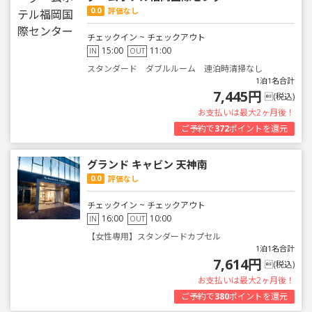
0.0
評価なし
チェックイン ~ チェックアウト
15:00
11:00
IN
OUT
スタンダード ダブルルーム 連泊時清掃なし
1泊1名合計
7,445円
(税込)
お支払いは最大2ヶ月後！
ご予約で
372
ポイントを還元
グランド キャビン 天神南
0.0
評価なし
チェックイン ~ チェックアウト
16:00
10:00
IN
OUT
【女性専用】スタンダードカプセル
1泊1名合計
7,614円
(税込)
お支払いは最大2ヶ月後！
ご予約で
380
ポイントを還元