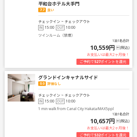
平和台ホテル大手門
7.7
良い
チェックイン ~ チェックアウト
15:00
10:00
IN
OUT
ツインルーム（禁煙）
1泊1名合計
10,559円
(税込)
お支払いは最大2ヶ月後！
ご予約で
527
ポイントを還元
グランドインキャナルサイド
0.0
評価なし
チェックイン ~ チェックアウト
15:00
10:00
IN
OUT
1 min walk from Canal City Hakata/MAX5ppl
1泊1名合計
10,657円
(税込)
お支払いは最大2ヶ月後！
ご予約で
532
ポイントを還元