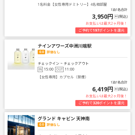
1名料金【女性専用ドミトリー】4名相部屋
1泊1名合計
3,950円
(税込)
お支払いは最大2ヶ月後！
ご予約で
197
ポイントを還元
ナインアワーズ中洲川端駅
0.0
評価なし
チェックイン ~ チェックアウト
15:00
11:00
IN
OUT
【女性専用】カプセル（禁煙）
1泊1名合計
6,419円
(税込)
お支払いは最大2ヶ月後！
ご予約で
320
ポイントを還元
グランド キャビン 天神南
0.0
評価なし