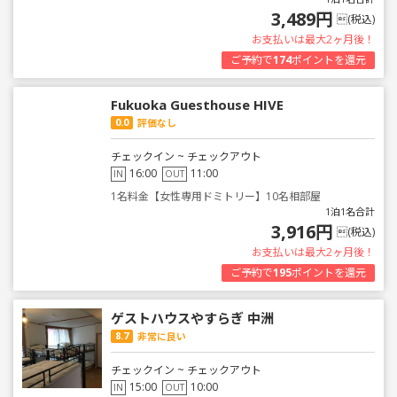
3,489円
(税込)
お支払いは最大2ヶ月後！
ご予約で
174
ポイントを還元
Fukuoka Guesthouse HIVE
0.0
評価なし
チェックイン ~ チェックアウト
16:00
11:00
IN
OUT
1名料金【女性専用ドミトリー】10名相部屋
1泊1名合計
3,916円
(税込)
お支払いは最大2ヶ月後！
ご予約で
195
ポイントを還元
ゲストハウスやすらぎ 中洲
8.7
非常に良い
チェックイン ~ チェックアウト
15:00
10:00
IN
OUT