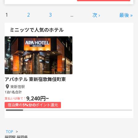
1
2
3
...
次 ›
最後 »
ミニッツで人気のホテル
アパホテル 東新宿歌舞伎町東
東新宿駅
1泊1名合計
9,240円~
支払いは後で！
宿泊費の
5%分の
ポイント還元
TOP
>
福岡駅 福岡県