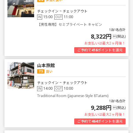
チェックイン ~ チェックアウト
15:00
11:00
IN
OUT
【男性専用】セミプライベート キャビン
1泊1名合計
8,322円
(税込)
お支払いは最大2ヶ月後！
ご予約で
416
ポイントを還元
山本旅館
7.5
良い
チェックイン ~ チェックアウト
14:00
10:00
IN
OUT
Traditional Room (Japanese-Style 8Tatami)
1泊1名合計
9,288円
(税込)
お支払いは最大2ヶ月後！
ご予約で
464
ポイントを還元