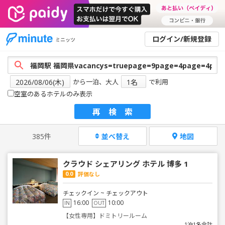
ログイン/新規登録
ミニッツ
から一泊、大人
で利用
空室のあるホテルのみ表示
再検索
385件
並べ替え
地図
クラウド シェアリング ホテル 博多 1
0.0
評価なし
チェックイン ~ チェックアウト
16:00
10:00
IN
OUT
【女性専用】ドミトリールーム
1泊1名合計