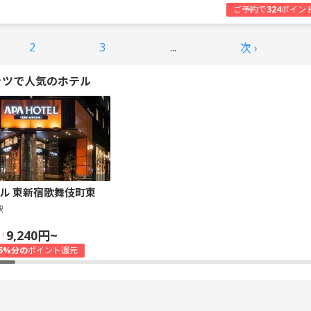
ご予約で
324
ポイン
2
3
...
次 ›
ッツで人気のホテル
ル 東新宿歌舞伎町東
駅
9,240円~
！
5%分の
ポイント還元