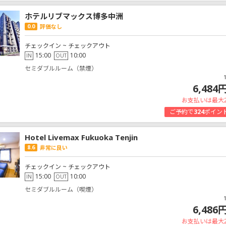
ホテルリブマックス博多中洲
0.0
評価なし
チェックイン ~ チェックアウト
15:00
10:00
IN
OUT
セミダブルルーム（禁煙）
6,484
お支払いは最大
ご予約で
324
ポイン
Hotel Livemax Fukuoka Tenjin
8.6
非常に良い
チェックイン ~ チェックアウト
15:00
10:00
IN
OUT
セミダブルルーム（喫煙）
6,486
お支払いは最大