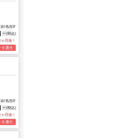
1泊1名合計
円
(税込)
2ヶ月後！
トを還元
1泊1名合計
円
(税込)
2ヶ月後！
トを還元