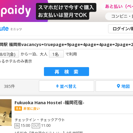
ログイン/
ミニッツ
から一泊、大人
で利用
あるホテルのみ表示
再検索
385件
並べ替え
地図
Fukuoka Hana Hostel -福岡花宿-
8.6
非常に良い
チェックイン ~ チェックアウト
15:00
11:00
IN
OUT