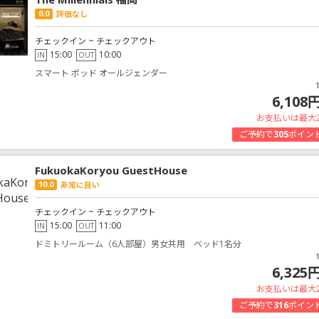
0.0
評価なし
チェックイン ~ チェックアウト
15:00
10:00
IN
OUT
スマート ポッド オールジェンダー
6,108
お支払いは最大
ご予約で
305
ポイン
FukuokaKoryou GuestHouse
10.0
非常に良い
チェックイン ~ チェックアウト
15:00
11:00
IN
OUT
ドミトリールーム（6人部屋）男女共用 ベッド1名分
6,325
お支払いは最大
ご予約で
316
ポイン