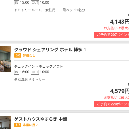
15:00
10:00
IN
OUT
ドミトリールーム 女性用 二段ベッド1名分
4,143
お支払いは最大
ご予約で
207
ポイン
クラウド シェアリング ホテル 博多 1
0.0
評価なし
チェックイン ~ チェックアウト
16:00
10:00
IN
OUT
男女混合ドミトリー
4,579
お支払いは最大
ご予約で
228
ポイン
ゲストハウスやすらぎ 中洲
8.7
非常に良い