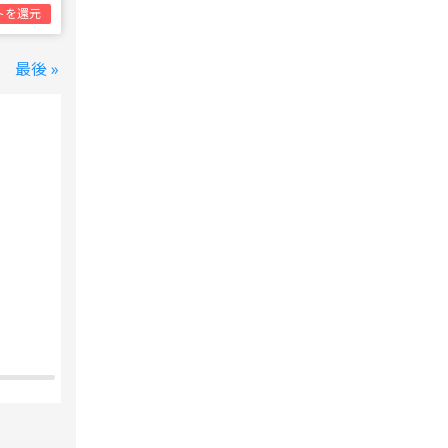
トを還元
最後 »
変なホテル 東京 西葛西
西葛西駅
1泊1名合計
8,800円~
支払いは後で！
宿泊費の
5%分の
ポイント還元