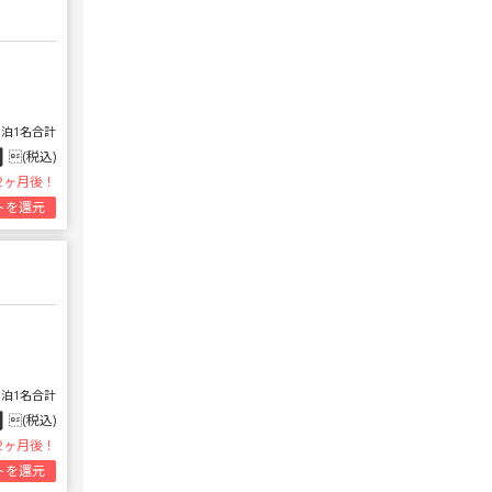
1泊1名合計
円
(税込)
2ヶ月後！
トを還元
1泊1名合計
円
(税込)
2ヶ月後！
トを還元