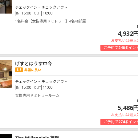
チェックイン ~ チェックアウト
15:00
10:00
IN
OUT
1名料金【女性専用ドミトリー】4名相部屋
4,932
お支払いは最大
ご予約で
246
ポイン
げすとはうす中今
8.8
非常に良い
チェックイン ~ チェックアウト
15:00
11:00
IN
OUT
女性専用ドミトリールーム
5,486
お支払いは最大
ご予約で
274
ポイン
The Millennials 福岡