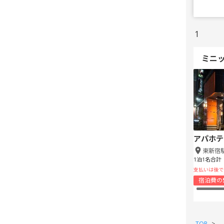
1
ミニ
アパホテ
東新宿
1泊1名合計
支払いは後で
宿泊費の
TOP
>