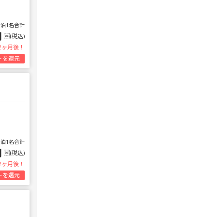
1泊1名合計
円
(税込)
2ヶ月後！
トを還元
1泊1名合計
円
(税込)
2ヶ月後！
トを還元