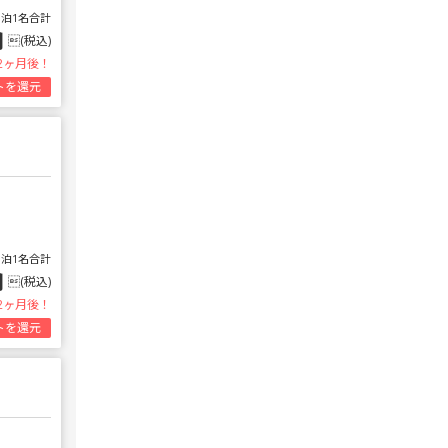
1泊1名合計
円
(税込)
2ヶ月後！
トを還元
1泊1名合計
円
(税込)
2ヶ月後！
トを還元