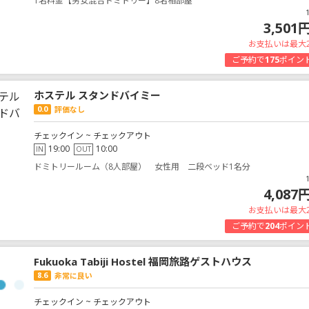
1名料金【男女混合ドミトリー】8名相部屋
3,501
お支払いは最大
ご予約で
175
ポイン
ホステル スタンドバイミー
0.0
評価なし
チェックイン ~ チェックアウト
19:00
10:00
IN
OUT
ドミトリールーム（8人部屋） 女性用 二段ベッド1名分
4,087
お支払いは最大
ご予約で
204
ポイン
Fukuoka Tabiji Hostel 福岡旅路ゲストハウス
8.6
非常に良い
チェックイン ~ チェックアウト