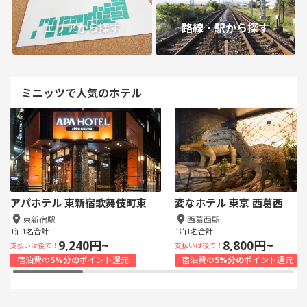
エリアから探す
路線・駅から探す
ミニッツで人気のホテル
アパホテル 東新宿歌舞伎町東
変なホテル 東京 西葛西
東新宿駅
西葛西駅
1泊1名合計
1泊1名合計
9,240円~
8,800円~
支払いは後で！
支払いは後で！
宿泊費の
5%分の
ポイント還元
宿泊費の
5%分の
ポイント還元