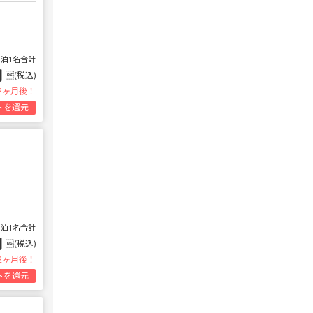
1泊1名合計
円
(税込)
2ヶ月後！
トを還元
1泊1名合計
円
(税込)
2ヶ月後！
トを還元