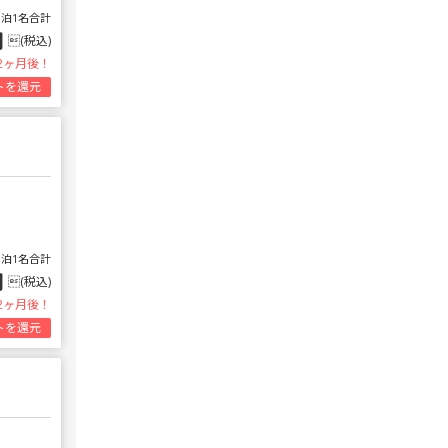
1泊1名合計
円
(税込)
2ヶ月後！
トを還元
1泊1名合計
円
(税込)
2ヶ月後！
トを還元