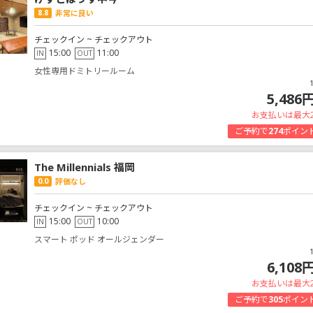
8.8
非常に良い
チェックイン ~ チェックアウト
15:00
11:00
IN
OUT
女性専用ドミトリールーム
5,486
お支払いは最大
ご予約で
274
ポイン
The Millennials 福岡
0.0
評価なし
チェックイン ~ チェックアウト
15:00
10:00
IN
OUT
スマート ポッド オールジェンダー
6,108
お支払いは最大
ご予約で
305
ポイン