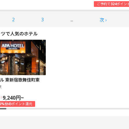
ご予約で
324
ポイン
2
3
...
次 ›
ッツで人気のホテル
ル 東新宿歌舞伎町東
駅
9,240円~
！
5%分の
ポイント還元