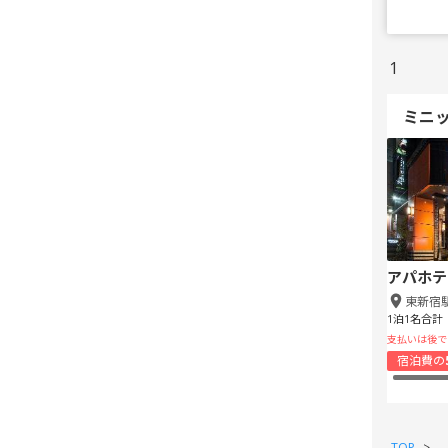
1
ミニ
アパホテ
東新宿
1泊1名合計
支払いは後で
宿泊費の
TOP
>