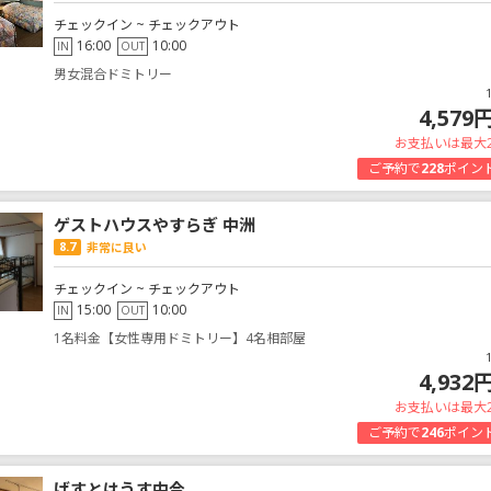
チェックイン ~ チェックアウト
16:00
10:00
IN
OUT
男女混合ドミトリー
4,579
お支払いは最大
ご予約で
228
ポイン
ゲストハウスやすらぎ 中洲
8.7
非常に良い
チェックイン ~ チェックアウト
15:00
10:00
IN
OUT
1名料金【女性専用ドミトリー】4名相部屋
4,932
お支払いは最大
ご予約で
246
ポイン
げすとはうす中今