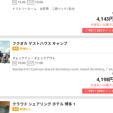
15:00
10:00
IN
OUT
ドミトリールーム 女性用 二段ベッド1名分
4,143
お支払いは最大
ご予約で
207
ポイン
フクオカ ゲストハウス キャンプ
0.0
評価なし
チェックイン ~ チェックアウト
16:00
11:00
IN
OUT
Standard 6-10 person shared dormitory room, mixed dormitory, 1 sin
4,198
お支払いは最大
ご予約で
209
ポイン
クラウド シェアリング ホテル 博多 1
0.0
評価なし