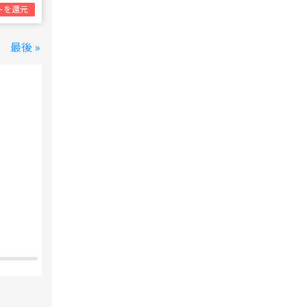
トを還元
最後 »
変なホテル 東京 西葛西
西葛西駅
1泊1名合計
8,800円~
支払いは後で！
宿泊費の
5%分の
ポイント還元