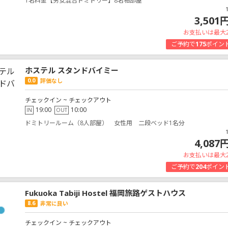
1名料金【男女混合ドミトリー】8名相部屋
3,501
お支払いは最大
ご予約で
175
ポイン
ホステル スタンドバイミー
0.0
評価なし
チェックイン ~ チェックアウト
19:00
10:00
IN
OUT
ドミトリールーム（8人部屋） 女性用 二段ベッド1名分
4,087
お支払いは最大
ご予約で
204
ポイン
Fukuoka Tabiji Hostel 福岡旅路ゲストハウス
8.6
非常に良い
チェックイン ~ チェックアウト