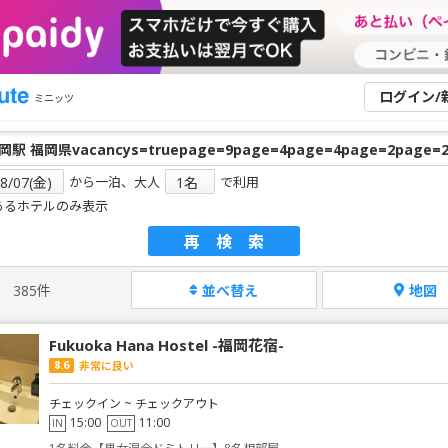
ログイン/
ミニッツ
から一泊、大人
で利用
あるホテルのみ表示
再検索
385件
並べ替え
地図
Fukuoka Hana Hostel -福岡花宿-
8.6
非常に良い
チェックイン ~ チェックアウト
15:00
11:00
IN
OUT