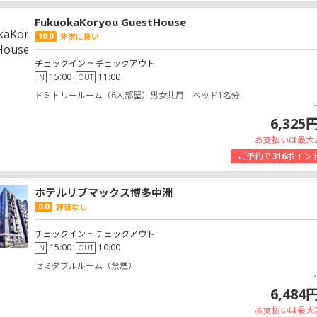
FukuokaKoryou GuestHouse
10.0
非常に良い
チェックイン ~ チェックアウト
15:00
11:00
IN
OUT
ドミトリールーム（6人部屋）男女共用 ベッド1名分
6,325
お支払いは最大
ご予約で
316
ポイン
ホテルリブマックス博多中洲
0.0
評価なし
チェックイン ~ チェックアウト
15:00
10:00
IN
OUT
セミダブルルーム（禁煙）
6,484
お支払いは最大