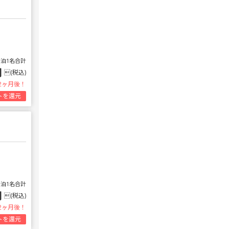
1泊1名合計
円
(税込)
2ヶ月後！
トを還元
1泊1名合計
円
(税込)
2ヶ月後！
トを還元