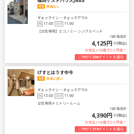
福岡ゲストハウスJikka
0.0
評価なし
チェックイン ~ チェックアウト
11:00
11:00
IN
OUT
【女性専用】エコノミー シングルベッド
1泊1名合計
4,125円
(税込)
お支払いは最大2ヶ月後！
ご予約で
206
ポイントを還元
げすとはうす中今
8.8
非常に良い
チェックイン ~ チェックアウト
15:00
11:00
IN
OUT
女性専用ドミトリールーム
1泊1名合計
4,390円
(税込)
お支払いは最大2ヶ月後！
ご予約で
219
ポイントを還元