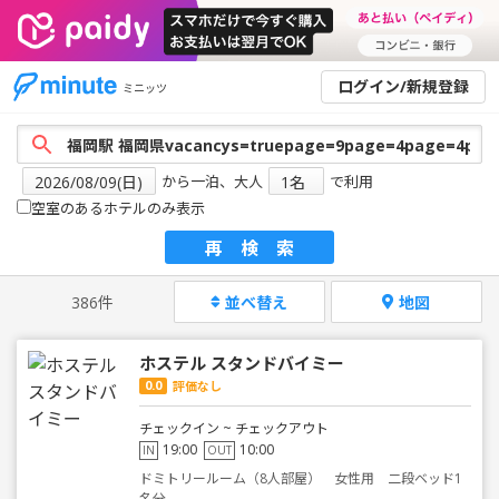
ログイン/新規登録
ミニッツ
から一泊、大人
で利用
空室のあるホテルのみ表示
再検索
386件
並べ替え
地図
ホステル スタンドバイミー
0.0
評価なし
チェックイン ~ チェックアウト
19:00
10:00
IN
OUT
ドミトリールーム（8人部屋） 女性用 二段ベッド1
名分