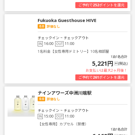
ご予約で
252
ポイントを還元
Fukuoka Guesthouse HIVE
0.0
評価なし
チェックイン ~ チェックアウト
16:00
11:00
IN
OUT
1名料金【女性専用ドミトリー】10名相部屋
1泊1名合計
5,221円
(税込)
お支払いは最大2ヶ月後！
ご予約で
261
ポイントを還元
ナインアワーズ中洲川端駅
0.0
評価なし
チェックイン ~ チェックアウト
15:00
11:00
IN
OUT
【女性専用】カプセル（禁煙）
1泊1名合計