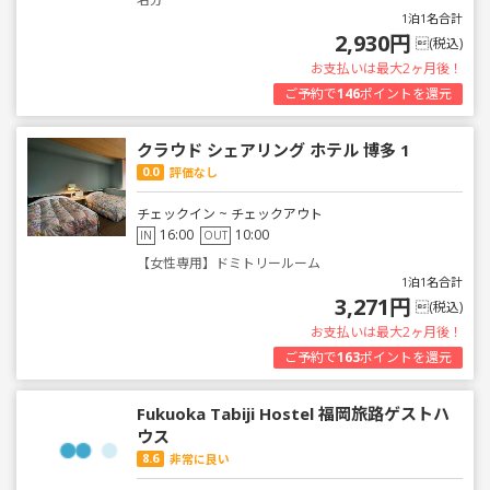
1泊1名合計
2,930円
(税込)
お支払いは最大2ヶ月後！
ご予約で
146
ポイントを還元
クラウド シェアリング ホテル 博多 1
0.0
評価なし
チェックイン ~ チェックアウト
16:00
10:00
IN
OUT
【女性専用】ドミトリールーム
1泊1名合計
3,271円
(税込)
お支払いは最大2ヶ月後！
ご予約で
163
ポイントを還元
Fukuoka Tabiji Hostel 福岡旅路ゲストハ
ウス
8.6
非常に良い