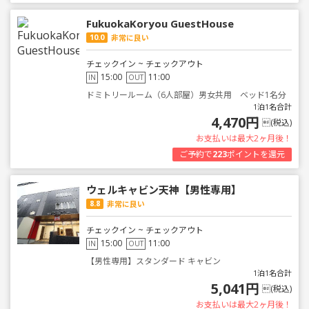
FukuokaKoryou GuestHouse
10.0
非常に良い
チェックイン ~ チェックアウト
15:00
11:00
IN
OUT
ドミトリールーム（6人部屋）男女共用 ベッド1名分
1泊1名合計
4,470円
(税込)
お支払いは最大2ヶ月後！
ご予約で
223
ポイントを還元
ウェルキャビン天神【男性専用】
8.8
非常に良い
チェックイン ~ チェックアウト
15:00
11:00
IN
OUT
【男性専用】スタンダード キャビン
1泊1名合計
5,041円
(税込)
お支払いは最大2ヶ月後！