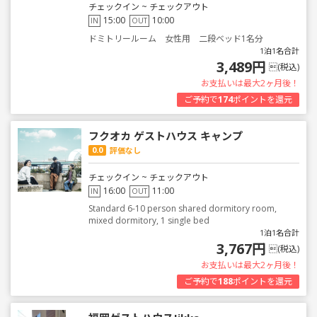
チェックイン ~ チェックアウト
15:00
10:00
IN
OUT
ドミトリールーム 女性用 二段ベッド1名分
1泊1名合計
3,489円
(税込)
お支払いは最大2ヶ月後！
ご予約で
174
ポイントを還元
フクオカ ゲストハウス キャンプ
0.0
評価なし
チェックイン ~ チェックアウト
16:00
11:00
IN
OUT
Standard 6-10 person shared dormitory room,
mixed dormitory, 1 single bed
1泊1名合計
3,767円
(税込)
お支払いは最大2ヶ月後！
ご予約で
188
ポイントを還元