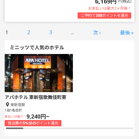
6,169円
(税込)
お支払いは最大2ヶ月後！
ご予約で
308
ポイントを還元
1
2
3
...
次 ›
最後 »
ミニッツで人気のホテル
アパホテル 東新宿歌舞伎町東
東新宿駅
1泊1名合計
9,240円~
支払いは後で！
宿泊費の
5%分の
ポイント還元