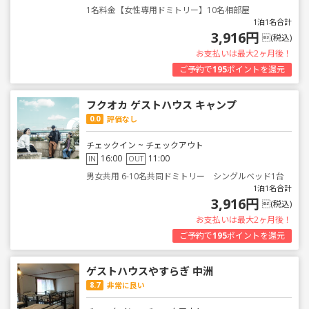
1名料金【女性専用ドミトリー】10名相部屋
1泊1名合計
3,916円
(税込)
お支払いは最大2ヶ月後！
ご予約で
195
ポイントを還元
フクオカ ゲストハウス キャンプ
0.0
評価なし
チェックイン ~ チェックアウト
16:00
11:00
IN
OUT
男女共用 6-10名共同ドミトリー シングルベッド1台
1泊1名合計
3,916円
(税込)
お支払いは最大2ヶ月後！
ご予約で
195
ポイントを還元
ゲストハウスやすらぎ 中洲
8.7
非常に良い