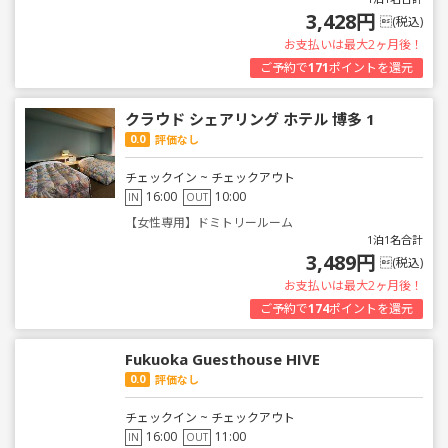
3,428円
(税込)
お支払いは最大2ヶ月後！
ご予約で
171
ポイントを還元
クラウド シェアリング ホテル 博多 1
0.0
評価なし
チェックイン ~ チェックアウト
16:00
10:00
IN
OUT
【女性専用】ドミトリールーム
1泊1名合計
3,489円
(税込)
お支払いは最大2ヶ月後！
ご予約で
174
ポイントを還元
Fukuoka Guesthouse HIVE
0.0
評価なし
チェックイン ~ チェックアウト
16:00
11:00
IN
OUT