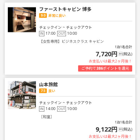
ファーストキャビン 博多
9.0
非常に良い
チェックイン ~ チェックアウト
17:00
10:00
IN
OUT
【女性専用】ビジネスクラス キャビン
1泊1名合計
7,720円
(税込)
お支払いは最大2ヶ月後！
ご予約で
386
ポイントを還元
山本旅館
7.5
良い
チェックイン ~ チェックアウト
14:00
10:00
IN
OUT
［和室］
1泊1名合計
9,122円
(税込)
お支払いは最大2ヶ月後！