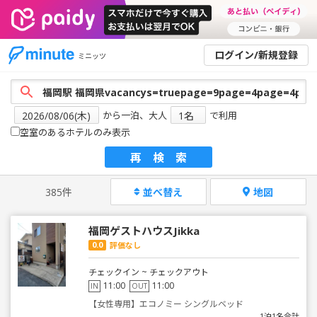
ログイン/新規登録
ミニッツ
から一泊、大人
で利用
空室のあるホテルのみ表示
再検索
385件
並べ替え
地図
福岡ゲストハウスJikka
0.0
評価なし
チェックイン ~ チェックアウト
11:00
11:00
IN
OUT
【女性専用】エコノミー シングルベッド
1泊1名合計