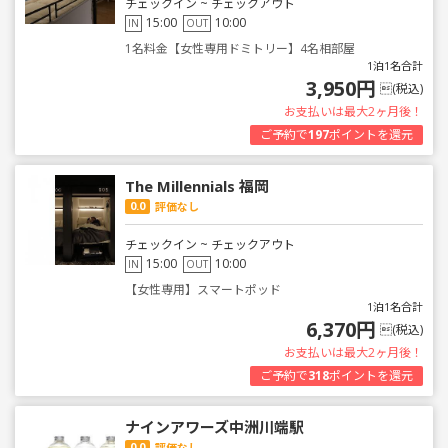
チェックイン ~ チェックアウト
15:00
10:00
IN
OUT
1名料金【女性専用ドミトリー】4名相部屋
1泊1名合計
3,950円
(税込)
お支払いは最大2ヶ月後！
ご予約で
197
ポイントを還元
The Millennials 福岡
0.0
評価なし
チェックイン ~ チェックアウト
15:00
10:00
IN
OUT
【女性専用】スマートポッド
1泊1名合計
6,370円
(税込)
お支払いは最大2ヶ月後！
ご予約で
318
ポイントを還元
ナインアワーズ中洲川端駅
0.0
評価なし