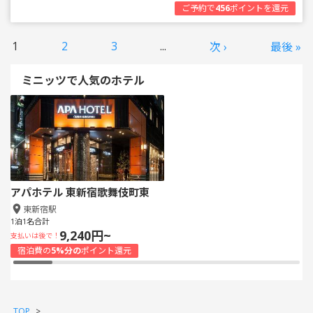
ご予約で
456
ポイントを還元
1
2
3
...
次 ›
最後 »
ミニッツで人気のホテル
アパホテル 東新宿歌舞伎町東
東新宿駅
1泊1名合計
9,240円~
支払いは後で！
宿泊費の
5%分の
ポイント還元
TOP
>