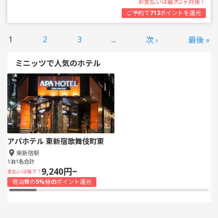
お支払いは最大2ヶ月後！
ご予約で
713
ポイントを還元
1
2
3
...
次 ›
最後 »
ミニッツで人気のホテル
アパホテル 東新宿歌舞伎町東
東新宿駅
1泊1名合計
9,240円~
支払いは後で！
宿泊費の
5%分の
ポイント還元