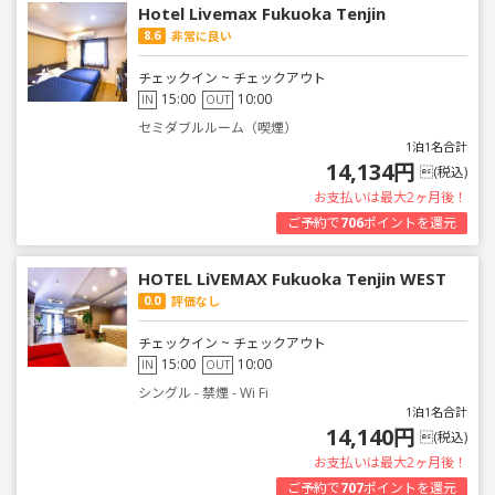
Hotel Livemax Fukuoka Tenjin
8.6
非常に良い
チェックイン ~ チェックアウト
15:00
10:00
IN
OUT
セミダブルルーム（喫煙）
1泊1名合計
14,134円
(税込)
お支払いは最大2ヶ月後！
ご予約で
706
ポイントを還元
HOTEL LiVEMAX Fukuoka Tenjin WEST
0.0
評価なし
チェックイン ~ チェックアウト
15:00
10:00
IN
OUT
シングル - 禁煙 - Wi Fi
1泊1名合計
14,140円
(税込)
お支払いは最大2ヶ月後！
ご予約で
707
ポイントを還元