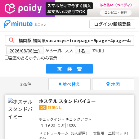
ログイン/新規登録
ミニッツ
から一泊、大人
で利用
空室のあるホテルのみ表示
再検索
386件
並べ替え
地図
ホステル スタンドバイミー
0.0
評価なし
チェックイン ~ チェックアウト
19:00
10:00
IN
OUT
ドミトリールーム（8人部屋） 女性用 二段ベッド1
名分