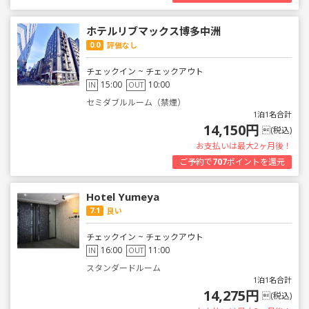
ホテルリブマックス博多中洲
0.0
評価なし
チェックイン ~ チェックアウト
15:00
10:00
IN
OUT
セミダブルルーム（禁煙）
1泊1名合計
14,150円
(税込)
お支払いは最大2ヶ月後！
ご予約で
707
ポイントを還元
Hotel Yumeya
7.1
良い
チェックイン ~ チェックアウト
16:00
11:00
IN
OUT
スタンダードルーム
1泊1名合計
14,275円
(税込)