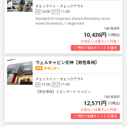
チェックイン ~ チェックアウト
16:00
11:00
IN
OUT
Standard 6-10 person shared dormitory room,
mixed dormitory, 1 single bed
1泊1名合計
10,436円
(税込)
お支払いは最大2ヶ月後！
ご予約で
521
ポイントを還元
ウェルキャビン天神【男性専用】
8.8
非常に良い
チェックイン ~ チェックアウト
15:00
11:00
IN
OUT
【男性専用】スタンダード キャビン
1泊1名合計
12,571円
(税込)
お支払いは最大2ヶ月後！
ご予約で
628
ポイントを還元