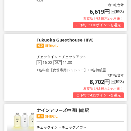
1泊1名合計
6,619円
(税込)
お支払いは最大2ヶ月後！
ご予約で
330
ポイントを還元
Fukuoka Guesthouse HIVE
0.0
評価なし
チェックイン ~ チェックアウト
16:00
11:00
IN
OUT
1名料金【女性専用ドミトリー】10名相部屋
1泊1名合計
8,702円
(税込)
お支払いは最大2ヶ月後！
ご予約で
435
ポイントを還元
ナインアワーズ中洲川端駅
0.0
評価なし
チェックイン ~ チェックアウト