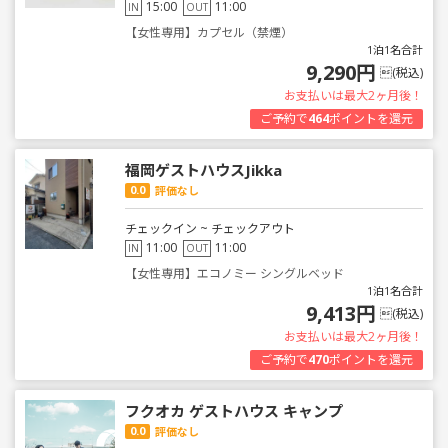
15:00
11:00
IN
OUT
【女性専用】カプセル（禁煙）
1泊1名合計
9,290円
(税込)
お支払いは最大2ヶ月後！
ご予約で
464
ポイントを還元
福岡ゲストハウスJikka
0.0
評価なし
チェックイン ~ チェックアウト
11:00
11:00
IN
OUT
【女性専用】エコノミー シングルベッド
1泊1名合計
9,413円
(税込)
お支払いは最大2ヶ月後！
ご予約で
470
ポイントを還元
フクオカ ゲストハウス キャンプ
0.0
評価なし