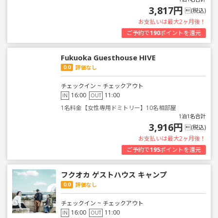
3,817円
(税込)
お支払いは最大2ヶ月後！
ご予約で
190
ポイントを還元
Fukuoka Guesthouse HIVE
0.0
評価なし
チェックイン ~ チェックアウト
16:00
11:00
IN
OUT
1名料金【女性専用ドミトリー】10名相部屋
1泊1名合計
3,916円
(税込)
お支払いは最大2ヶ月後！
ご予約で
195
ポイントを還元
フクオカ ゲストハウス キャンプ
0.0
評価なし
チェックイン ~ チェックアウト
16:00
11:00
IN
OUT