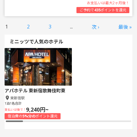
お支払いは最大2ヶ月後！
ご予約で
435
ポイントを還元
1
2
3
...
次 ›
最後 »
ミニッツで人気のホテル
アパホテル 東新宿歌舞伎町東
東新宿駅
1泊1名合計
9,240円~
支払いは後で！
宿泊費の
5%分の
ポイント還元