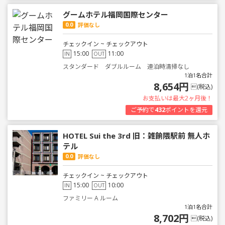
グームホテル福岡国際センター
0.0
評価なし
チェックイン ~ チェックアウト
15:00
11:00
IN
OUT
スタンダード ダブルルーム 連泊時清掃なし
1泊1名合計
8,654円
(税込)
お支払いは最大2ヶ月後！
ご予約で
432
ポイントを還元
HOTEL Sui the 3rd 旧：雑餉隈駅前 無人ホ
テル
0.0
評価なし
チェックイン ~ チェックアウト
15:00
10:00
IN
OUT
ファミリー A ルーム
1泊1名合計
8,702円
(税込)