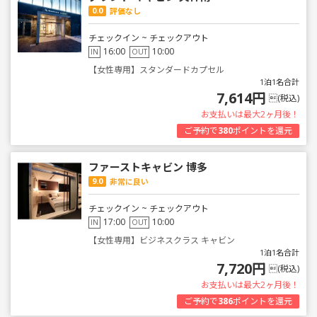
0.0
評価なし
チェックイン ~ チェックアウト
16:00
10:00
IN
OUT
【女性専用】スタンダードカプセル
1泊1名合計
7,614円
(税込)
お支払いは最大2ヶ月後！
ご予約で
380
ポイントを還元
ファーストキャビン 博多
9.0
非常に良い
チェックイン ~ チェックアウト
17:00
10:00
IN
OUT
【女性専用】ビジネスクラス キャビン
1泊1名合計
7,720円
(税込)
お支払いは最大2ヶ月後！
ご予約で
386
ポイントを還元