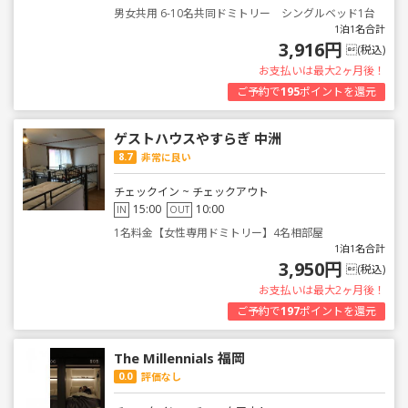
男女共用 6-10名共同ドミトリー シングルベッド1台
1泊1名合計
3,916円
(税込)
お支払いは最大2ヶ月後！
ご予約で
195
ポイントを還元
ゲストハウスやすらぎ 中洲
8.7
非常に良い
チェックイン ~ チェックアウト
15:00
10:00
IN
OUT
1名料金【女性専用ドミトリー】4名相部屋
1泊1名合計
3,950円
(税込)
お支払いは最大2ヶ月後！
ご予約で
197
ポイントを還元
The Millennials 福岡
0.0
評価なし