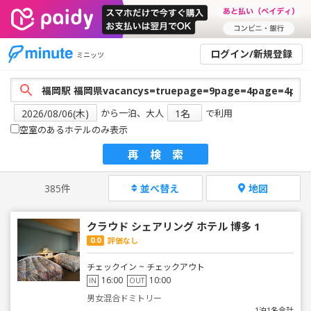
ログイン/新規登録
ミニッツ
から一泊、大人
で利用
空室のあるホテルのみ表示
再検索
385件
並べ替え
地図
クラウド シェアリング ホテル 博多 1
0.0
評価なし
チェックイン ~ チェックアウト
16:00
10:00
IN
OUT
男女混合ドミトリー
1泊1名合計