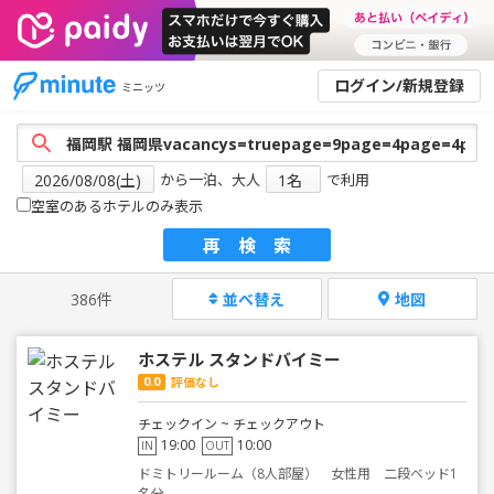
ログイン/新規登録
ミニッツ
から一泊、大人
で利用
空室のあるホテルのみ表示
再検索
386件
並べ替え
地図
ホステル スタンドバイミー
0.0
評価なし
チェックイン ~ チェックアウト
19:00
10:00
IN
OUT
ドミトリールーム（8人部屋） 女性用 二段ベッド1
名分