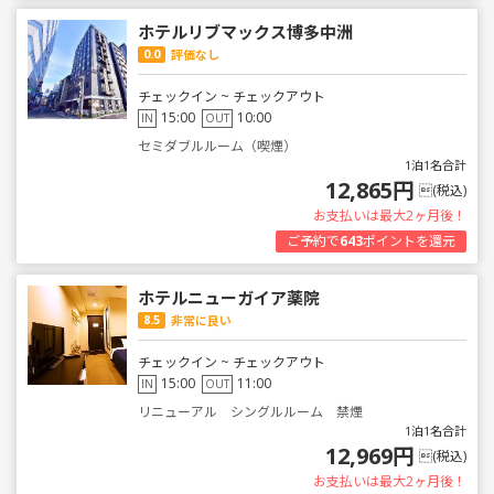
ホテルリブマックス博多中洲
0.0
評価なし
チェックイン ~ チェックアウト
15:00
10:00
IN
OUT
セミダブルルーム（喫煙）
1泊1名合計
12,865円
(税込)
お支払いは最大2ヶ月後！
ご予約で
643
ポイントを還元
ホテルニューガイア薬院
8.5
非常に良い
チェックイン ~ チェックアウト
15:00
11:00
IN
OUT
リニューアル シングルルーム 禁煙
1泊1名合計
12,969円
(税込)
お支払いは最大2ヶ月後！