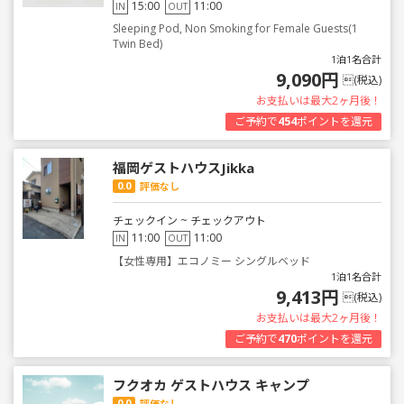
15:00
11:00
IN
OUT
Sleeping Pod, Non Smoking for Female Guests(1
Twin Bed)
1泊1名合計
9,090円
(税込)
お支払いは最大2ヶ月後！
ご予約で
454
ポイントを還元
福岡ゲストハウスJikka
0.0
評価なし
チェックイン ~ チェックアウト
11:00
11:00
IN
OUT
【女性専用】エコノミー シングルベッド
1泊1名合計
9,413円
(税込)
お支払いは最大2ヶ月後！
ご予約で
470
ポイントを還元
フクオカ ゲストハウス キャンプ
0.0
評価なし