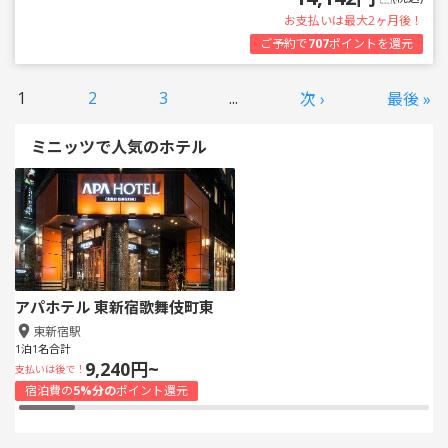
お支払いは最大2ヶ月後！
ご予約で
707
ポイントを還元
1
2
3
...
次 ›
最後 »
ミニッツで人気のホテル
アパホテル 東新宿歌舞伎町東
東新宿駅
1泊1名合計
9,240円~
支払いは後で！
宿泊費の
5%分の
ポイント還元