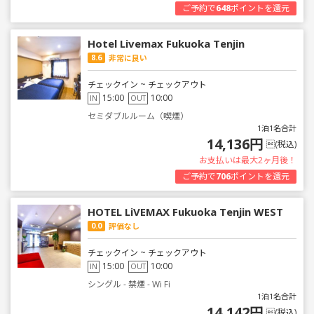
ご予約で
648
ポイントを還元
Hotel Livemax Fukuoka Tenjin
8.6
非常に良い
チェックイン ~ チェックアウト
15:00
10:00
IN
OUT
セミダブルルーム（喫煙）
1泊1名合計
14,136円
(税込)
お支払いは最大2ヶ月後！
ご予約で
706
ポイントを還元
HOTEL LiVEMAX Fukuoka Tenjin WEST
0.0
評価なし
チェックイン ~ チェックアウト
15:00
10:00
IN
OUT
シングル - 禁煙 - Wi Fi
1泊1名合計
14,142円
(税込)