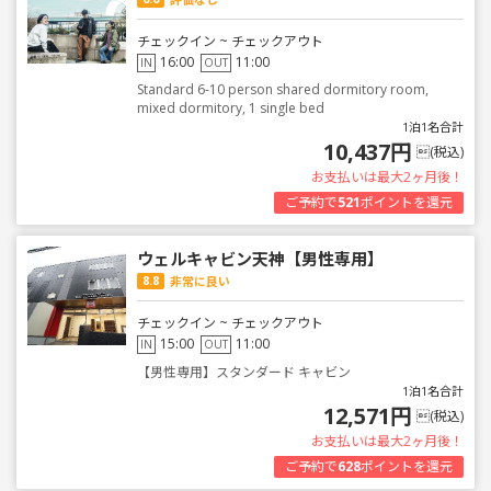
チェックイン ~ チェックアウト
16:00
11:00
IN
OUT
Standard 6-10 person shared dormitory room,
mixed dormitory, 1 single bed
1泊1名合計
10,437円
(税込)
お支払いは最大2ヶ月後！
ご予約で
521
ポイントを還元
ウェルキャビン天神【男性専用】
8.8
非常に良い
チェックイン ~ チェックアウト
15:00
11:00
IN
OUT
【男性専用】スタンダード キャビン
1泊1名合計
12,571円
(税込)
お支払いは最大2ヶ月後！
ご予約で
628
ポイントを還元