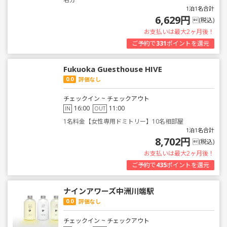
1泊1名合計
6,629円
(税込)
お支払いは最大2ヶ月後！
ご予約で
331
ポイントを還元
Fukuoka Guesthouse HIVE
0.0
評価なし
チェックイン ~ チェックアウト
16:00
11:00
IN
OUT
1名料金【女性専用ドミトリー】10名相部屋
1泊1名合計
8,702円
(税込)
お支払いは最大2ヶ月後！
ご予約で
435
ポイントを還元
ナインアワーズ中洲川端駅
0.0
評価なし
チェックイン ~ チェックアウト