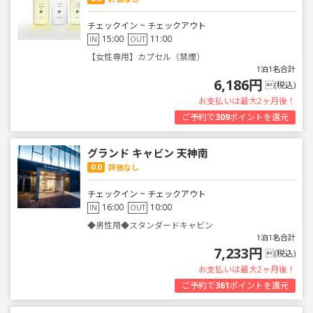
チェックイン ~ チェックアウト
15:00
11:00
IN
OUT
【女性専用】カプセル（禁煙）
1泊1名合計
6,186円
(税込)
お支払いは最大2ヶ月後！
ご予約で
309
ポイントを還元
グランド キャビン 天神南
0.0
評価なし
チェックイン ~ チェックアウト
16:00
10:00
IN
OUT
◆男性用◆スタンダードキャビン
1泊1名合計
7,233円
(税込)
お支払いは最大2ヶ月後！
ご予約で
361
ポイントを還元