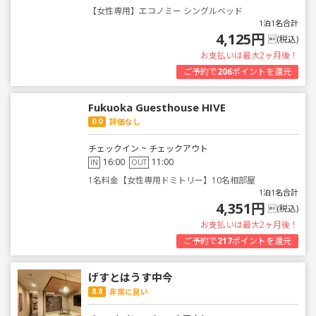
【女性専用】エコノミー シングルベッド
1泊1名合計
4,125円
(税込)
お支払いは最大2ヶ月後！
ご予約で
206
ポイントを還元
Fukuoka Guesthouse HIVE
0.0
評価なし
チェックイン ~ チェックアウト
16:00
11:00
IN
OUT
1名料金【女性専用ドミトリー】10名相部屋
1泊1名合計
4,351円
(税込)
お支払いは最大2ヶ月後！
ご予約で
217
ポイントを還元
げすとはうす中今
8.8
非常に良い