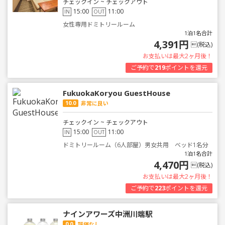
チェックイン ~ チェックアウト
15:00
11:00
IN
OUT
女性専用ドミトリールーム
1泊1名合計
4,391円
(税込)
お支払いは最大2ヶ月後！
ご予約で
219
ポイントを還元
FukuokaKoryou GuestHouse
10.0
非常に良い
チェックイン ~ チェックアウト
15:00
11:00
IN
OUT
ドミトリールーム（6人部屋）男女共用 ベッド1名分
1泊1名合計
4,470円
(税込)
お支払いは最大2ヶ月後！
ご予約で
223
ポイントを還元
ナインアワーズ中洲川端駅
0.0
評価なし