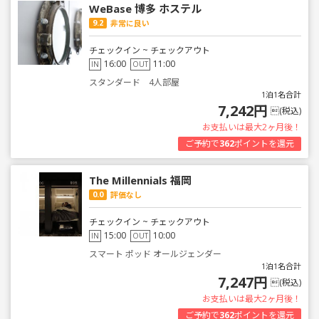
WeBase 博多 ホステル
9.2
非常に良い
チェックイン ~ チェックアウト
16:00
11:00
IN
OUT
スタンダード 4人部屋
1泊1名合計
7,242円
(税込)
お支払いは最大2ヶ月後！
ご予約で
362
ポイントを還元
The Millennials 福岡
0.0
評価なし
チェックイン ~ チェックアウト
15:00
10:00
IN
OUT
スマート ポッド オールジェンダー
1泊1名合計
7,247円
(税込)
お支払いは最大2ヶ月後！
ご予約で
362
ポイントを還元