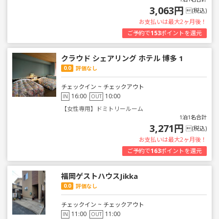
3,063円
(税込)
お支払いは最大2ヶ月後！
ご予約で
153
ポイントを還元
クラウド シェアリング ホテル 博多 1
0.0
評価なし
チェックイン ~ チェックアウト
16:00
10:00
IN
OUT
【女性専用】ドミトリールーム
1泊1名合計
3,271円
(税込)
お支払いは最大2ヶ月後！
ご予約で
163
ポイントを還元
福岡ゲストハウスJikka
0.0
評価なし
チェックイン ~ チェックアウト
11:00
11:00
IN
OUT