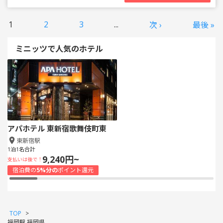
1
2
3
...
次 ›
最後 »
ミニッツで人気のホテル
アパホテル 東新宿歌舞伎町東
東新宿駅
1泊1名合計
9,240円~
支払いは後で！
宿泊費の
5%分の
ポイント還元
TOP
>
福岡駅 福岡県