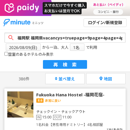
ログイン/新規登録
ミニッツ
から一泊、大人
で利用
空室のあるホテルのみ表示
再検索
386件
並べ替え
地図
Fukuoka Hana Hostel -福岡花宿-
8.6
非常に良い
チェックイン ~ チェックアウト
15:00
11:00
IN
OUT
1名料金【男性専用ドミトリー】4名相部屋
1泊1名合計