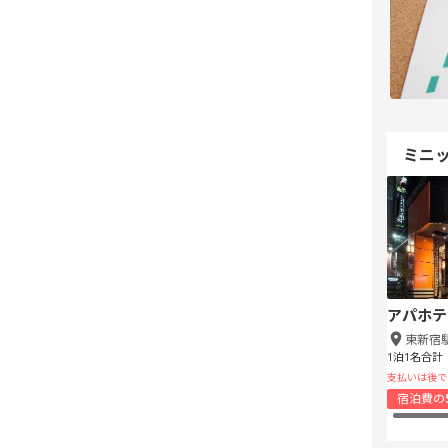
ミニ
アパホテ
東新宿
1泊1名合計
支払いは後で
宿泊費の