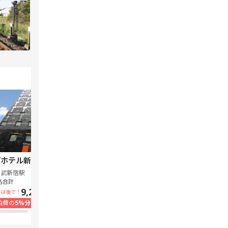
ホテル新宿 歌舞伎町中央
スーパーホテル Lohas 池袋駅北口
西武新宿駅
池袋駅
名合計
1泊1名合計
9,240円~
7,300円~
いは後で！
支払いは後で！
泊費の
5%分の
ポイント還元
宿泊費の
5%分の
ポイント還元