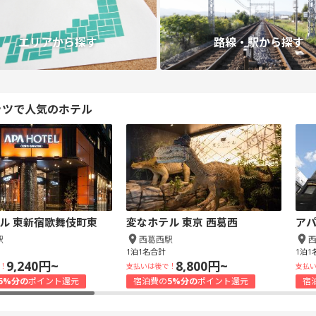
エリアから探す
路線・駅から探す
ッツで人気のホテル
ル 東新宿歌舞伎町東
変なホテル 東京 西葛西
アパ
駅
西葛西駅
1泊1名合計
1泊1
9,240円~
8,800円~
！
支払いは後で！
支払
5%分の
ポイント還元
宿泊費の
5%分の
ポイント還元
宿