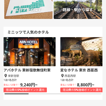
エリアから探す
路線・駅から探す
ミニッツで人気のホテル
アパホテル 東新宿歌舞伎町東
変なホテル 東京 西葛西
東新宿駅
西葛西駅
1泊1名合計
1泊1名合計
9,240円~
8,800円~
支払いは後で！
支払いは後で！
宿泊費の
5%分の
ポイント還元
宿泊費の
5%分の
ポイント還元