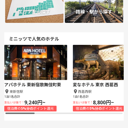
エリアから探す
路線・駅から探す
ミニッツで人気のホテル
アパホテル 東新宿歌舞伎町東
変なホテル 東京 西葛西
東新宿駅
西葛西駅
1泊1名合計
1泊1名合計
9,240円~
8,800円~
支払いは後で！
支払いは後で！
宿泊費の
5%分の
ポイント還元
宿泊費の
5%分の
ポイント還元