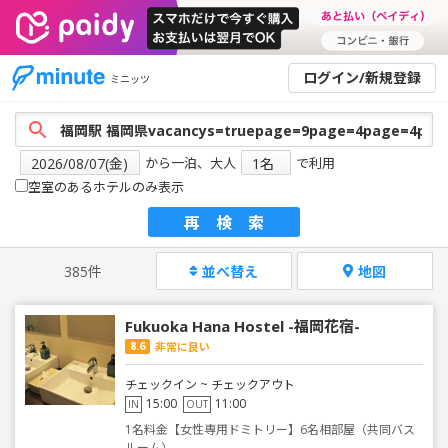
ログイン/新規登録
ミニッツ
から一泊、大人
で利用
空室のあるホテルのみ表示
再検索
385件
並べ替え
地図
Fukuoka Hana Hostel -福岡花宿-
8.6
非常に良い
チェックイン ~ チェックアウト
15:00
11:00
IN
OUT
1名料金【女性専用ドミトリー】6名相部屋（共同バス
ルーム）