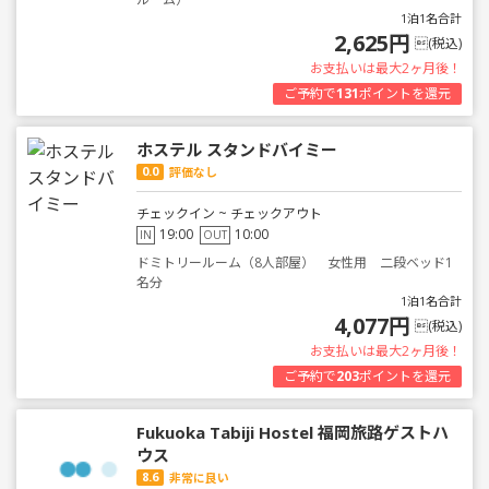
1泊1名合計
2,625円
(税込)
お支払いは最大2ヶ月後！
ご予約で
131
ポイントを還元
ホステル スタンドバイミー
0.0
評価なし
チェックイン ~ チェックアウト
19:00
10:00
IN
OUT
ドミトリールーム（8人部屋） 女性用 二段ベッド1
名分
1泊1名合計
4,077円
(税込)
お支払いは最大2ヶ月後！
ご予約で
203
ポイントを還元
Fukuoka Tabiji Hostel 福岡旅路ゲストハ
ウス
8.6
非常に良い