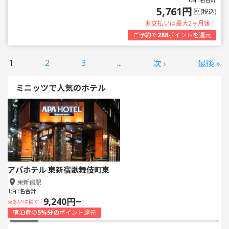
5,761円
(税込)
お支払いは最大2ヶ月後！
ご予約で
288
ポイントを還元
1
2
3
...
次 ›
最後 »
ミニッツで人気のホテル
アパホテル 東新宿歌舞伎町東
東新宿駅
1泊1名合計
9,240円~
支払いは後で！
宿泊費の
5%分の
ポイント還元