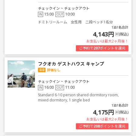
チェックイン ~ チェックアウト
15:00
10:00
IN
OUT
ドミトリールーム 女性用 二段ベッド1名分
1泊1名合計
4,143円
(税込)
お支払いは最大2ヶ月後！
ご予約で
207
ポイントを還元
フクオカ ゲストハウス キャンプ
0.0
評価なし
チェックイン ~ チェックアウト
16:00
11:00
IN
OUT
Standard 6-10 person shared dormitory room,
mixed dormitory, 1 single bed
1泊1名合計
4,175円
(税込)
お支払いは最大2ヶ月後！
ご予約で
208
ポイントを還元