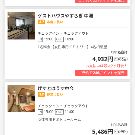
ご予約で
221
ポイントを還元
ゲストハウスやすらぎ 中洲
8.7
非常に良い
チェックイン ~ チェックアウト
15:00
10:00
IN
OUT
1名料金【女性専用ドミトリー】4名相部屋
1泊1名合計
4,932円
(税込)
お支払いは最大2ヶ月後！
ご予約で
246
ポイントを還元
げすとはうす中今
8.8
非常に良い
チェックイン ~ チェックアウト
15:00
11:00
IN
OUT
女性専用ドミトリールーム
1泊1名合計
5,486円
(税込)