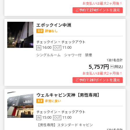
お支払いは最大2ヶ月後！
ご予約で
274
ポイントを還元
エポックイン中洲
0.0
評価なし
チェックイン ~ チェックアウト
16:00
11:00
IN
OUT
シングルルーム シャワー付 禁煙
1泊1名合計
5,757円
(税込)
お支払いは最大2ヶ月後！
ご予約で
287
ポイントを還元
ウェルキャビン天神【男性専用】
8.8
非常に良い
チェックイン ~ チェックアウト
15:00
11:00
IN
OUT
【男性専用】スタンダード キャビン
1泊1名合計