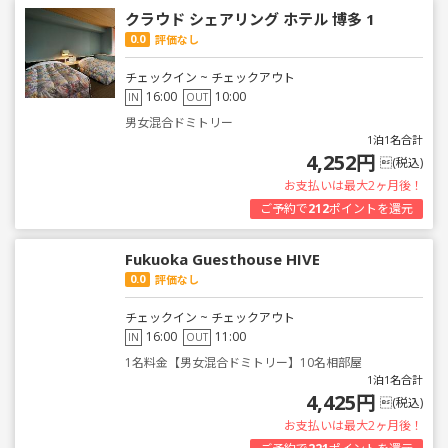
クラウド シェアリング ホテル 博多 1
0.0
評価なし
チェックイン ~ チェックアウト
16:00
10:00
IN
OUT
男女混合ドミトリー
1泊1名合計
4,252円
(税込)
お支払いは最大2ヶ月後！
ご予約で
212
ポイントを還元
Fukuoka Guesthouse HIVE
0.0
評価なし
チェックイン ~ チェックアウト
16:00
11:00
IN
OUT
1名料金【男女混合ドミトリー】10名相部屋
1泊1名合計
4,425円
(税込)
お支払いは最大2ヶ月後！