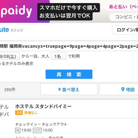
ログイン/
ミニッツ
から一泊、大人
で利用
あるホテルのみ表示
再検索
386件
並べ替え
地図
ホステル スタンドバイミー
0.0
評価なし
チェックイン ~ チェックアウト
19:00
10:00
IN
OUT