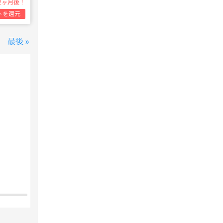
2ヶ月後！
トを還元
最後 »
変なホテル 東京 西葛西
西葛西駅
1泊1名合計
8,800円~
支払いは後で！
宿泊費の
5%分の
ポイント還元