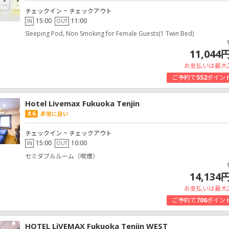
チェックイン ~ チェックアウト
15:00
11:00
IN
OUT
Sleeping Pod, Non Smoking for Female Guests(1 Twin Bed)
11,044
お支払いは最大
ご予約で
552
ポイン
Hotel Livemax Fukuoka Tenjin
8.6
非常に良い
チェックイン ~ チェックアウト
15:00
10:00
IN
OUT
セミダブルルーム（喫煙）
14,134
お支払いは最大
ご予約で
706
ポイン
HOTEL LiVEMAX Fukuoka Tenjin WEST