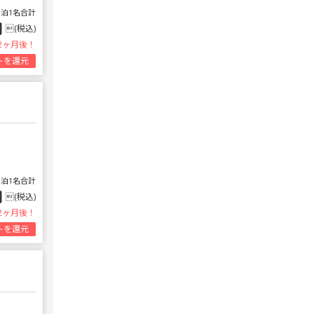
1泊1名合計
円
(税込)
2ヶ月後！
トを還元
1泊1名合計
円
(税込)
2ヶ月後！
トを還元