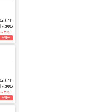
1泊1名合計
円
(税込)
2ヶ月後！
トを還元
1泊1名合計
円
(税込)
2ヶ月後！
トを還元