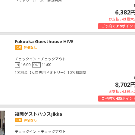
ドミトリールーム 男女共用
6,382
お支払いは最大
ご予約で
319
ポイン
Fukuoka Guesthouse HIVE
0.0
評価なし
チェックイン ~ チェックアウト
16:00
11:00
IN
OUT
1名料金【女性専用ドミトリー】10名相部屋
8,702
お支払いは最大
ご予約で
435
ポイン
福岡ゲストハウスJikka
0.0
評価なし
チェックイン ~ チェックアウト