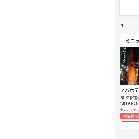
1
ミニ
アパホテ
東新宿
1泊1名合計
支払いは後で
宿泊費の