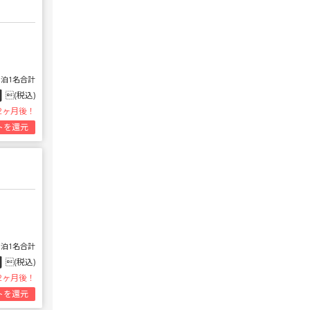
1泊1名合計
円
(税込)
2ヶ月後！
トを還元
1泊1名合計
円
(税込)
2ヶ月後！
トを還元