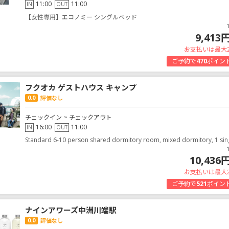
11:00
11:00
IN
OUT
【女性専用】エコノミー シングルベッド
9,413
お支払いは最大
ご予約で
470
ポイン
フクオカ ゲストハウス キャンプ
0.0
評価なし
チェックイン ~ チェックアウト
16:00
11:00
IN
OUT
Standard 6-10 person shared dormitory room, mixed dormitory, 1 sin
10,436
お支払いは最大
ご予約で
521
ポイン
ナインアワーズ中洲川端駅
0.0
評価なし