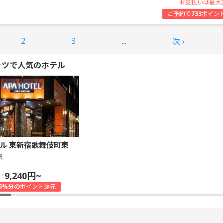
お支払いは最大
ご予約で
733
ポイン
2
3
...
次 ›
ッツで人気のホテル
ル 東新宿歌舞伎町東
駅
9,240円~
！
5%分の
ポイント還元