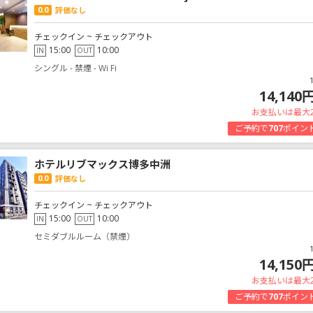
0.0
評価なし
チェックイン ~ チェックアウト
15:00
10:00
IN
OUT
シングル - 禁煙 - Wi Fi
14,140
お支払いは最大
ご予約で
707
ポイン
ホテルリブマックス博多中洲
0.0
評価なし
チェックイン ~ チェックアウト
15:00
10:00
IN
OUT
セミダブルルーム（禁煙）
14,150
お支払いは最大
ご予約で
707
ポイン