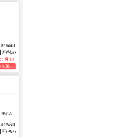
1泊1名合計
円
(税込)
2ヶ月後！
トを還元
 連泊の
1泊1名合計
円
(税込)