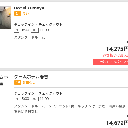
Hotel Yumeya
7.1
良い
チェックイン ~ チェックアウト
16:00
11:00
IN
OUT
スタンダードルーム
14,275
お支払いは最大
ご予約で
713
ポイン
グームホテル春吉
0.0
評価なし
チェックイン ~ チェックアウト
15:00
11:00
IN
OUT
スタンダードルーム ダブルベッド1台 キッチン付 禁煙 清掃料金別
場合は清掃なし
14,672