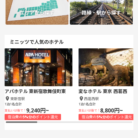
エリアから探す
路線・駅から探す
ミニッツで人気のホテル
アパホテル 東新宿歌舞伎町東
変なホテル 東京 西葛西
東新宿駅
西葛西駅
1泊1名合計
1泊1名合計
9,240円~
8,800円~
支払いは後で！
支払いは後で！
宿泊費の
5%分の
ポイント還元
宿泊費の
5%分の
ポイント還元