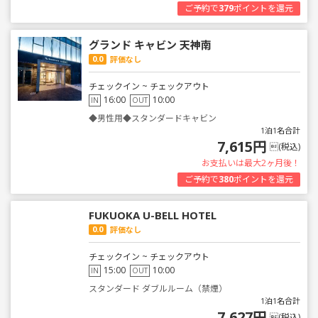
ご予約で
379
ポイントを還元
グランド キャビン 天神南
0.0
評価なし
チェックイン ~ チェックアウト
16:00
10:00
IN
OUT
◆男性用◆スタンダードキャビン
1泊1名合計
7,615円
(税込)
お支払いは最大2ヶ月後！
ご予約で
380
ポイントを還元
FUKUOKA U-BELL HOTEL
0.0
評価なし
チェックイン ~ チェックアウト
15:00
10:00
IN
OUT
スタンダード ダブルルーム（禁煙）
1泊1名合計
7,627円
(税込)