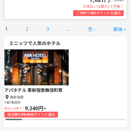
お支払いは最大2ヶ月後！
ご予約で
381
ポイントを還元
1
2
3
...
次 ›
最後 »
ミニッツで人気のホテル
アパホテル 東新宿歌舞伎町東
東新宿駅
1泊1名合計
9,240円~
支払いは後で！
宿泊費の
5%分の
ポイント還元