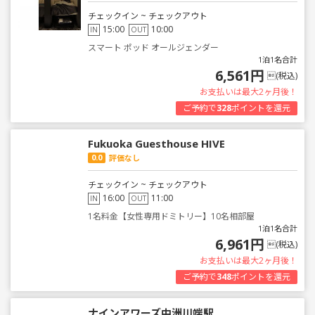
チェックイン ~ チェックアウト
15:00
10:00
IN
OUT
スマート ポッド オールジェンダー
1泊1名合計
6,561円
(税込)
お支払いは最大2ヶ月後！
ご予約で
328
ポイントを還元
Fukuoka Guesthouse HIVE
0.0
評価なし
チェックイン ~ チェックアウト
16:00
11:00
IN
OUT
1名料金【女性専用ドミトリー】10名相部屋
1泊1名合計
6,961円
(税込)
お支払いは最大2ヶ月後！
ご予約で
348
ポイントを還元
ナインアワーズ中洲川端駅