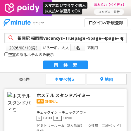
ログイン/新規登録
ミニッツ
から一泊、大人
で利用
空室のあるホテルのみ表示
再検索
386件
並べ替え
地図
ホステル スタンドバイミー
0.0
評価なし
チェックイン ~ チェックアウト
19:00
10:00
IN
OUT
ドミトリールーム（8人部屋） 女性用 二段ベッド1
名分