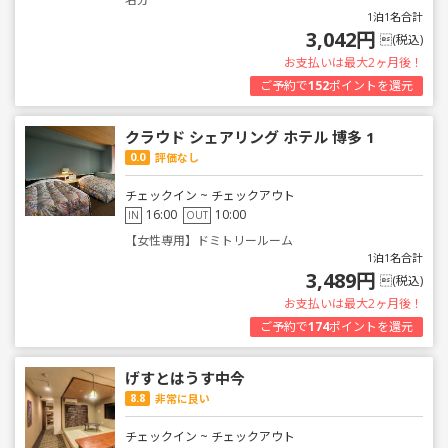
1泊1名合計
3,042円
(税込)
お支払いは最大2ヶ月後！
ご予約で
152
ポイントを還元
クラウド シェアリング ホテル 博多 1
0.0
評価なし
チェックイン ~ チェックアウト
16:00
10:00
IN
OUT
【女性専用】ドミトリールーム
1泊1名合計
3,489円
(税込)
お支払いは最大2ヶ月後！
ご予約で
174
ポイントを還元
げすとはうす中今
8.8
非常に良い
チェックイン ~ チェックアウト