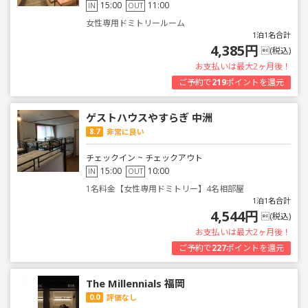
15:00
11:00
IN
OUT
女性専用ドミトリールーム
1泊1名合計
4,385円
(税込)
お支払いは最大2ヶ月後！
ご予約で
219
ポイントを還元
ゲストハウスやすらぎ 中洲
8.7
非常に良い
チェックイン ~ チェックアウト
15:00
10:00
IN
OUT
1名料金【女性専用ドミトリー】4名相部屋
1泊1名合計
4,544円
(税込)
お支払いは最大2ヶ月後！
ご予約で
227
ポイントを還元
The Millennials 福岡
0.0
評価なし