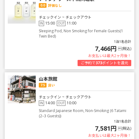
0.0
評価なし
チェックイン ~ チェックアウト
15:00
11:00
IN
OUT
Sleeping Pod, Non Smoking for Female Guests(1
Twin Bed)
1泊1名合計
7,466円
(税込)
お支払いは最大2ヶ月後！
ご予約で
373
ポイントを還元
山本旅館
7.5
良い
チェックイン ~ チェックアウト
14:00
10:00
IN
OUT
Standard Japanese Room, Non-Smoking (6 Tatami
(2–3 Guests))
1泊1名合計
7,581円
(税込)
お支払いは最大2ヶ月後！