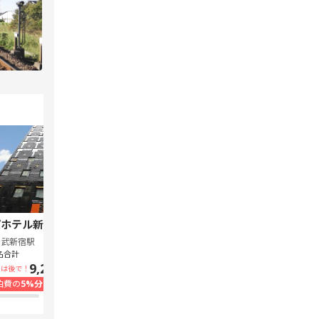
ホテル新宿 歌舞伎町中央
スーパーホテル Lohas 池袋駅北口
西武新宿駅
池袋駅
名合計
1泊1名合計
9,240円~
7,300円~
いは後で！
支払いは後で！
泊費の
5%分の
ポイント還元
宿泊費の
5%分の
ポイント還元