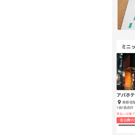
ミニ
アパホテ
東新宿
1泊1名合計
支払いは後で
宿泊費の