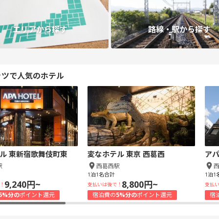
エリアから探す
路線・駅から探す
ッツで人気のホテル
ル 東新宿歌舞伎町東
変なホテル 東京 西葛西
アパ
駅
西葛西駅
1泊1名合計
1泊1
9,240円~
8,800円~
！
支払いは後で！
支払
5%分の
ポイント還元
宿泊費の
5%分の
ポイント還元
宿