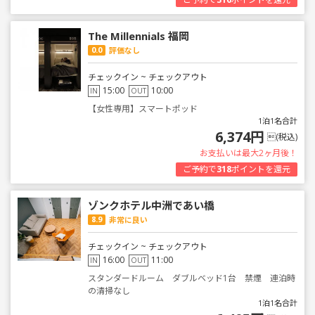
The Millennials 福岡
0.0
評価なし
チェックイン ~ チェックアウト
15:00
10:00
IN
OUT
【女性専用】スマートポッド
1泊1名合計
6,374円
(税込)
お支払いは最大2ヶ月後！
ご予約で
318
ポイントを還元
ゾンクホテル中洲であい橋
8.9
非常に良い
チェックイン ~ チェックアウト
16:00
11:00
IN
OUT
スタンダードルーム ダブルベッド1台 禁煙 連泊時
の清掃なし
1泊1名合計