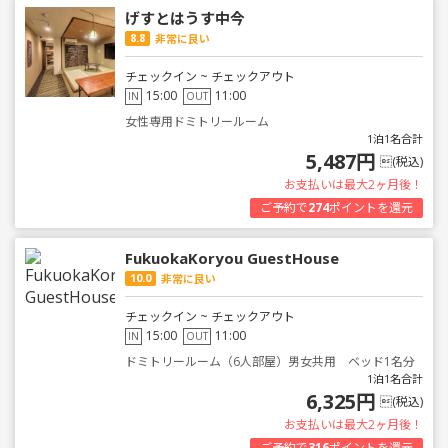
げすとはうす中今
8.8
非常に良い
チェックイン ~ チェックアウト
15:00
11:00
IN
OUT
女性専用ドミトリールーム
1泊1名合計
5,487円
(税込)
お支払いは最大2ヶ月後！
ご予約で
274
ポイントを還元
FukuokaKoryou GuestHouse
10.0
非常に良い
チェックイン ~ チェックアウト
15:00
11:00
IN
OUT
ドミトリールーム（6人部屋）男女共用 ベッド1名分
1泊1名合計
6,325円
(税込)
お支払いは最大2ヶ月後！
ご予約で
316
ポイントを還元