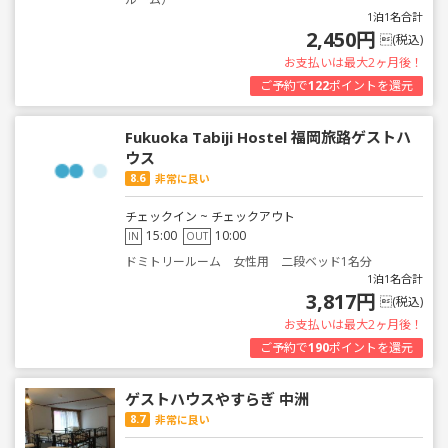
1泊1名合計
2,450円
(税込)
お支払いは最大2ヶ月後！
ご予約で
122
ポイントを還元
Fukuoka Tabiji Hostel 福岡旅路ゲストハ
ウス
8.6
非常に良い
チェックイン ~ チェックアウト
15:00
10:00
IN
OUT
ドミトリールーム 女性用 二段ベッド1名分
1泊1名合計
3,817円
(税込)
お支払いは最大2ヶ月後！
ご予約で
190
ポイントを還元
ゲストハウスやすらぎ 中洲
8.7
非常に良い