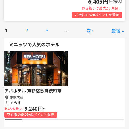
6,405円
(税込)
お支払いは最大2ヶ月後！
ご予約で
320
ポイントを還元
1
2
3
...
次 ›
最後 »
ミニッツで人気のホテル
アパホテル 東新宿歌舞伎町東
東新宿駅
1泊1名合計
9,240円~
支払いは後で！
宿泊費の
5%分の
ポイント還元