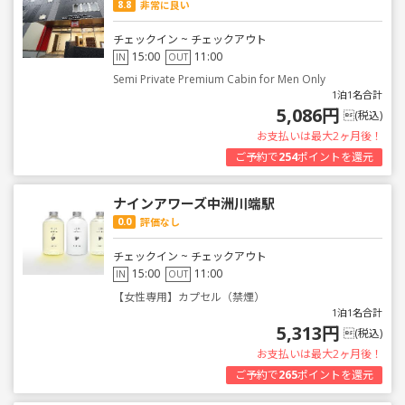
8.8
非常に良い
チェックイン ~ チェックアウト
15:00
11:00
IN
OUT
Semi Private Premium Cabin for Men Only
1泊1名合計
5,086円
(税込)
お支払いは最大2ヶ月後！
ご予約で
254
ポイントを還元
ナインアワーズ中洲川端駅
0.0
評価なし
チェックイン ~ チェックアウト
15:00
11:00
IN
OUT
【女性専用】カプセル（禁煙）
1泊1名合計
5,313円
(税込)
お支払いは最大2ヶ月後！
ご予約で
265
ポイントを還元