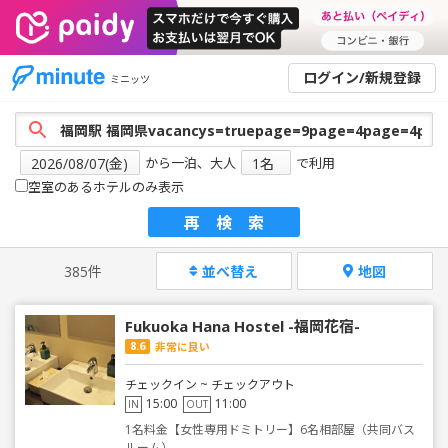
ログイン/新規登録
ミニッツ
から一泊、大人
で利用
空室のあるホテルのみ表示
再検索
385件
並べ替え
地図
Fukuoka Hana Hostel -福岡花宿-
8.6
非常に良い
チェックイン ~ チェックアウト
15:00
11:00
IN
OUT
1名料金【女性専用ドミトリー】6名相部屋（共同バス
ルーム）