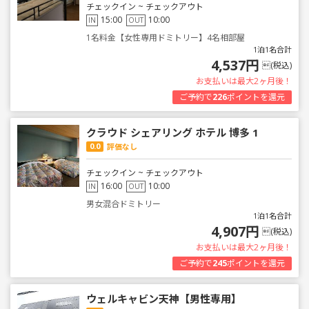
チェックイン ~ チェックアウト
15:00
10:00
IN
OUT
1名料金【女性専用ドミトリー】4名相部屋
1泊1名合計
4,537円
(税込)
お支払いは最大2ヶ月後！
ご予約で
226
ポイントを還元
クラウド シェアリング ホテル 博多 1
0.0
評価なし
チェックイン ~ チェックアウト
16:00
10:00
IN
OUT
男女混合ドミトリー
1泊1名合計
4,907円
(税込)
お支払いは最大2ヶ月後！
ご予約で
245
ポイントを還元
ウェルキャビン天神【男性専用】