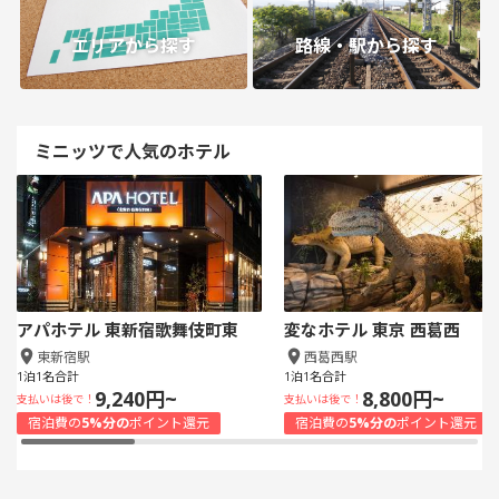
エリアから探す
路線・駅から探す
ミニッツで人気のホテル
アパホテル 東新宿歌舞伎町東
変なホテル 東京 西葛西
東新宿駅
西葛西駅
1泊1名合計
1泊1名合計
9,240円~
8,800円~
支払いは後で！
支払いは後で！
宿泊費の
5%分の
ポイント還元
宿泊費の
5%分の
ポイント還元