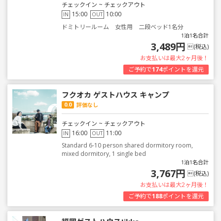
チェックイン ~ チェックアウト
15:00
10:00
IN
OUT
ドミトリールーム 女性用 二段ベッド1名分
1泊1名合計
3,489円
(税込)
お支払いは最大2ヶ月後！
ご予約で
174
ポイントを還元
フクオカ ゲストハウス キャンプ
0.0
評価なし
チェックイン ~ チェックアウト
16:00
11:00
IN
OUT
Standard 6-10 person shared dormitory room,
mixed dormitory, 1 single bed
1泊1名合計
3,767円
(税込)
お支払いは最大2ヶ月後！
ご予約で
188
ポイントを還元