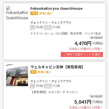
FukuokaKoryou GuestHouse
10.0
非常に良い
チェックイン ~ チェックアウト
15:00
11:00
IN
OUT
ドミトリールーム（6人部屋）男女共用 ベッド1名分
1泊1名合計
4,470円
(税込)
お支払いは最大2ヶ月後！
ご予約で
223
ポイントを還元
ウェルキャビン天神【男性専用】
8.8
非常に良い
チェックイン ~ チェックアウト
15:00
11:00
IN
OUT
【男性専用】スタンダード キャビン
1泊1名合計
5,041円
(税込)
お支払いは最大2ヶ月後！