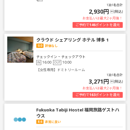
1泊1名合計
2,930円
(税込)
お支払いは最大2ヶ月後！
ご予約で
146
ポイントを還元
クラウド シェアリング ホテル 博多 1
0.0
評価なし
チェックイン ~ チェックアウト
16:00
10:00
IN
OUT
【女性専用】ドミトリールーム
1泊1名合計
3,271円
(税込)
お支払いは最大2ヶ月後！
ご予約で
163
ポイントを還元
Fukuoka Tabiji Hostel 福岡旅路ゲストハ
ウス
8.6
非常に良い