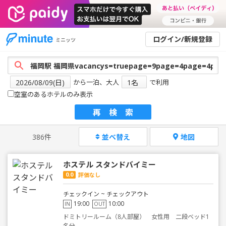
ログイン/新規登録
ミニッツ
から一泊、大人
で利用
空室のあるホテルのみ表示
再検索
386件
並べ替え
地図
ホステル スタンドバイミー
0.0
評価なし
チェックイン ~ チェックアウト
19:00
10:00
IN
OUT
ドミトリールーム（8人部屋） 女性用 二段ベッド1
名分