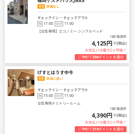
福岡ゲストハウスJikka
0.0
評価なし
チェックイン ~ チェックアウト
11:00
11:00
IN
OUT
【女性専用】エコノミー シングルベッド
1泊1名合計
4,125円
(税込)
お支払いは最大2ヶ月後！
ご予約で
206
ポイントを還元
げすとはうす中今
8.8
非常に良い
チェックイン ~ チェックアウト
15:00
11:00
IN
OUT
女性専用ドミトリールーム
1泊1名合計
4,390円
(税込)
お支払いは最大2ヶ月後！
ご予約で
219
ポイントを還元