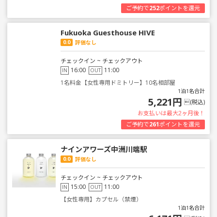
ご予約で
252
ポイントを還元
Fukuoka Guesthouse HIVE
0.0
評価なし
チェックイン ~ チェックアウト
16:00
11:00
IN
OUT
1名料金【女性専用ドミトリー】10名相部屋
1泊1名合計
5,221円
(税込)
お支払いは最大2ヶ月後！
ご予約で
261
ポイントを還元
ナインアワーズ中洲川端駅
0.0
評価なし
チェックイン ~ チェックアウト
15:00
11:00
IN
OUT
【女性専用】カプセル（禁煙）
1泊1名合計