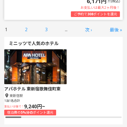
6,171円
(税込)
お支払いは最大2ヶ月後！
ご予約で
308
ポイントを還元
1
2
3
...
次 ›
最後 »
ミニッツで人気のホテル
アパホテル 東新宿歌舞伎町東
東新宿駅
1泊1名合計
9,240円~
支払いは後で！
宿泊費の
5%分の
ポイント還元