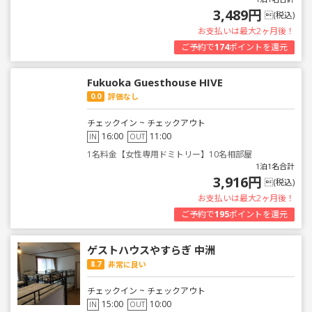
3,489円
(税込)
お支払いは最大2ヶ月後！
ご予約で
174
ポイントを還元
Fukuoka Guesthouse HIVE
0.0
評価なし
チェックイン ~ チェックアウト
16:00
11:00
IN
OUT
1名料金【女性専用ドミトリー】10名相部屋
1泊1名合計
3,916円
(税込)
お支払いは最大2ヶ月後！
ご予約で
195
ポイントを還元
ゲストハウスやすらぎ 中洲
8.7
非常に良い
チェックイン ~ チェックアウト
15:00
10:00
IN
OUT