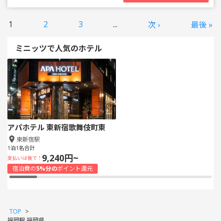
1
2
3
...
次 ›
最後 »
ミニッツで人気のホテル
アパホテル 東新宿歌舞伎町東
東新宿駅
1泊1名合計
9,240円~
支払いは後で！
宿泊費の
5%分の
ポイント還元
TOP
>
福岡駅 福岡県