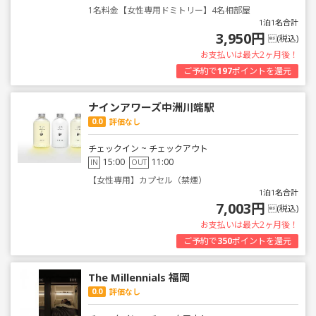
1名料金【女性専用ドミトリー】4名相部屋
1泊1名合計
3,950円
(税込)
お支払いは最大2ヶ月後！
ご予約で
197
ポイントを還元
ナインアワーズ中洲川端駅
0.0
評価なし
チェックイン ~ チェックアウト
15:00
11:00
IN
OUT
【女性専用】カプセル（禁煙）
1泊1名合計
7,003円
(税込)
お支払いは最大2ヶ月後！
ご予約で
350
ポイントを還元
The Millennials 福岡
0.0
評価なし