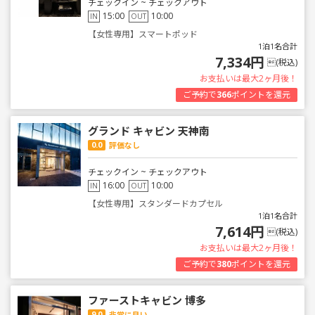
チェックイン ~ チェックアウト
15:00
10:00
IN
OUT
【女性専用】スマートポッド
1泊1名合計
7,334円
(税込)
お支払いは最大2ヶ月後！
ご予約で
366
ポイントを還元
グランド キャビン 天神南
0.0
評価なし
チェックイン ~ チェックアウト
16:00
10:00
IN
OUT
【女性専用】スタンダードカプセル
1泊1名合計
7,614円
(税込)
お支払いは最大2ヶ月後！
ご予約で
380
ポイントを還元
ファーストキャビン 博多
9.0
非常に良い