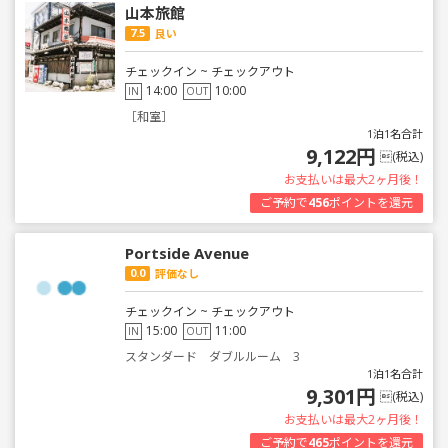
山本旅館
7.5
良い
チェックイン ~ チェックアウト
14:00
10:00
IN
OUT
［和室］
1泊1名合計
9,122円
(税込)
お支払いは最大2ヶ月後！
ご予約で
456
ポイントを還元
Portside Avenue
0.0
評価なし
チェックイン ~ チェックアウト
15:00
11:00
IN
OUT
スタンダード ダブルルーム 3
1泊1名合計
9,301円
(税込)
お支払いは最大2ヶ月後！
ご予約で
465
ポイントを還元