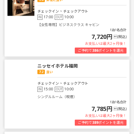
チェックイン ~ チェックアウト
17:00
10:00
IN
OUT
【女性専用】ビジネスクラス キャビン
1泊1名合計
7,720円
(税込)
お支払いは最大2ヶ月後！
ご予約で
386
ポイントを還元
ニッセイホテル福岡
7.2
良い
チェックイン ~ チェックアウト
15:00
10:00
IN
OUT
シングルルーム（喫煙）
1泊1名合計
7,785円
(税込)
お支払いは最大2ヶ月後！
ご予約で
389
ポイントを還元