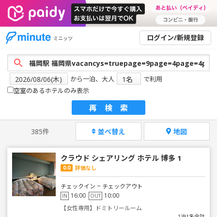
ログイン/新規登録
ミニッツ
から一泊、大人
で利用
空室のあるホテルのみ表示
再検索
385件
並べ替え
地図
クラウド シェアリング ホテル 博多 1
0.0
評価なし
チェックイン ~ チェックアウト
16:00
10:00
IN
OUT
【女性専用】ドミトリールーム
1泊1名合計