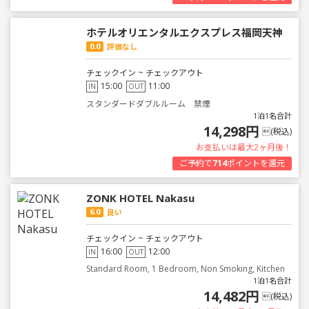
ホテルオリエンタルエクスプレス福岡天神
0.0
評価なし
チェックイン ~ チェックアウト
15:00
11:00
IN
OUT
スタンダードダブルルーム 禁煙
1泊1名合計
14,298円
(税込)
お支払いは最大2ヶ月後！
ご予約で
714
ポイントを還元
ZONK HOTEL Nakasu
6.0
良い
チェックイン ~ チェックアウト
16:00
12:00
IN
OUT
Standard Room, 1 Bedroom, Non Smoking, Kitchen
1泊1名合計
14,482円
(税込)