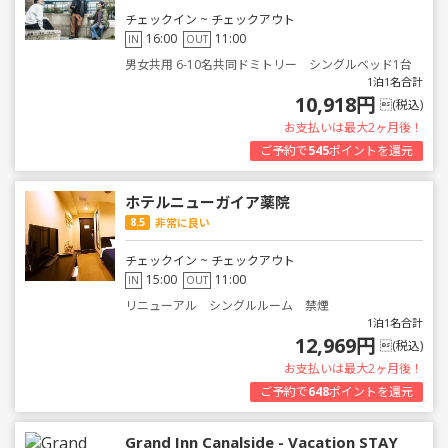
チェックイン ~ チェックアウト
16:00
11:00
IN
OUT
男女共用 6-10名共同ドミトリー シングルベッド1台
1泊1名合計
10,918円
(税込)
お支払いは最大2ヶ月後！
ご予約で
545
ポイントを還元
ホテルニューガイア薬院
8.5
非常に良い
チェックイン ~ チェックアウト
15:00
11:00
IN
OUT
リニューアル シングルルーム 禁煙
1泊1名合計
12,969円
(税込)
お支払いは最大2ヶ月後！
ご予約で
648
ポイントを還元
Grand Inn Canalside - Vacation STAY