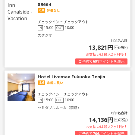
89664
0.0
評価なし
チェックイン ~ チェックアウト
15:00
10:00
IN
OUT
スタジオ
1泊1名合計
13,821円
(税込)
お支払いは最大2ヶ月後！
ご予約で
691
ポイントを還元
Hotel Livemax Fukuoka Tenjin
8.6
非常に良い
チェックイン ~ チェックアウト
15:00
10:00
IN
OUT
セミダブルルーム（禁煙）
1泊1名合計
14,136円
(税込)
お支払いは最大2ヶ月後！
ご予約で
706
ポイントを還元