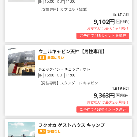
15:00
11:00
IN
OUT
【女性専用】カプセル（禁煙）
1泊1名合計
9,102円
(税込)
お支払いは最大2ヶ月後！
ご予約で
455
ポイントを還元
ウェルキャビン天神【男性専用】
8.8
非常に良い
チェックイン ~ チェックアウト
15:00
11:00
IN
OUT
【男性専用】スタンダード キャビン
1泊1名合計
9,363円
(税込)
お支払いは最大2ヶ月後！
ご予約で
468
ポイントを還元
フクオカ ゲストハウス キャンプ
0.0
評価なし