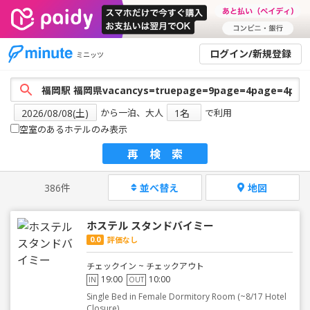
ログイン/新規登録
ミニッツ
から一泊、大人
で利用
空室のあるホテルのみ表示
再検索
386件
並べ替え
地図
ホステル スタンドバイミー
0.0
評価なし
チェックイン ~ チェックアウト
19:00
10:00
IN
OUT
Single Bed in Female Dormitory Room (~8/17 Hotel
Closure)