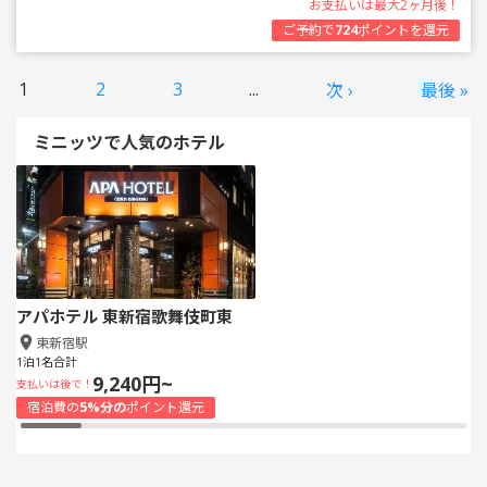
お支払いは最大2ヶ月後！
ご予約で
724
ポイントを還元
1
2
3
...
次 ›
最後 »
ミニッツで人気のホテル
アパホテル 東新宿歌舞伎町東
東新宿駅
1泊1名合計
9,240円~
支払いは後で！
宿泊費の
5%分の
ポイント還元