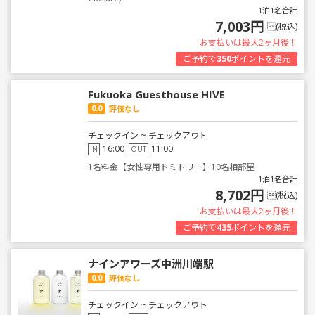
1泊1名合計
7,003円
(税込)
お支払いは最大2ヶ月後！
ご予約で
350
ポイントを還元
Fukuoka Guesthouse HIVE
0.0
評価なし
チェックイン ~ チェックアウト
16:00
11:00
IN
OUT
1名料金【女性専用ドミトリー】10名相部屋
1泊1名合計
8,702円
(税込)
お支払いは最大2ヶ月後！
ご予約で
435
ポイントを還元
ナインアワーズ中洲川端駅
0.0
評価なし
チェックイン ~ チェックアウト