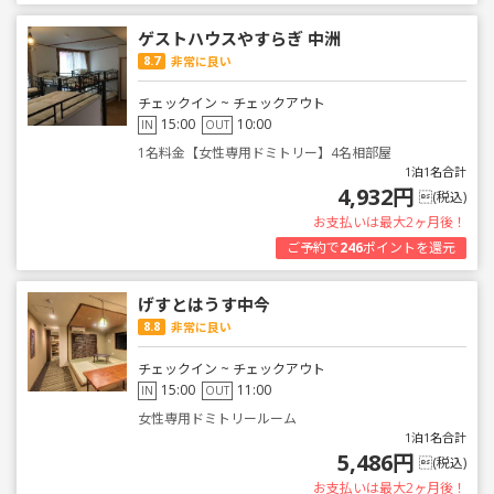
ゲストハウスやすらぎ 中洲
8.7
非常に良い
チェックイン ~ チェックアウト
15:00
10:00
IN
OUT
1名料金【女性専用ドミトリー】4名相部屋
1泊1名合計
4,932円
(税込)
お支払いは最大2ヶ月後！
ご予約で
246
ポイントを還元
げすとはうす中今
8.8
非常に良い
チェックイン ~ チェックアウト
15:00
11:00
IN
OUT
女性専用ドミトリールーム
1泊1名合計
5,486円
(税込)
お支払いは最大2ヶ月後！