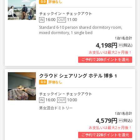
0.0
評価なし
チェックイン ~ チェックアウト
16:00
11:00
IN
OUT
Standard 6-10 person shared dormitory room,
mixed dormitory, 1 single bed
1泊1名合計
4,198円
(税込)
お支払いは最大2ヶ月後！
ご予約で
209
ポイントを還元
クラウド シェアリング ホテル 博多 1
0.0
評価なし
チェックイン ~ チェックアウト
16:00
10:00
IN
OUT
男女混合ドミトリー
1泊1名合計
4,579円
(税込)
お支払いは最大2ヶ月後！
ご予約で
228
ポイントを還元