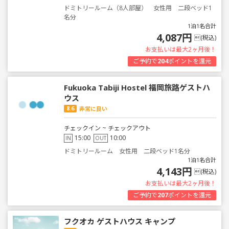
ドミトリールーム（8人部屋） 女性用 二段ベッド1
名分
1泊1名合計
4,087円
(税込)
お支払いは最大2ヶ月後！
ご予約で
204
ポイントを還元
Fukuoka Tabiji Hostel 福岡旅路ゲストハ
ウス
8.6
非常に良い
チェックイン ~ チェックアウト
15:00
10:00
IN
OUT
ドミトリールーム 女性用 二段ベッド1名分
1泊1名合計
4,143円
(税込)
お支払いは最大2ヶ月後！
ご予約で
207
ポイントを還元
フクオカ ゲストハウス キャンプ