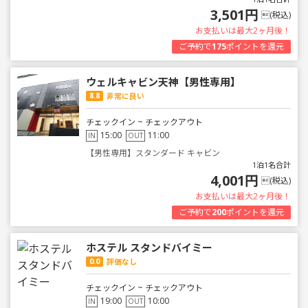
3,501円
(税込)
お支払いは最大2ヶ月後！
ご予約で
175
ポイントを還元
ウェルキャビン天神【男性専用】
8.8
非常に良い
チェックイン ~ チェックアウト
15:00
11:00
IN
OUT
【男性専用】スタンダード キャビン
1泊1名合計
4,001円
(税込)
お支払いは最大2ヶ月後！
ご予約で
200
ポイントを還元
ホステル スタンドバイミー
0.0
評価なし
チェックイン ~ チェックアウト
19:00
10:00
IN
OUT