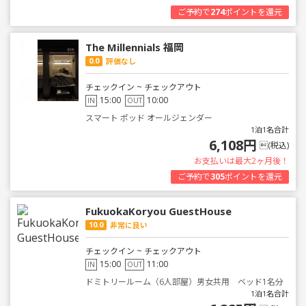
ご予約で
274
ポイントを還元
The Millennials 福岡
0.0
評価なし
チェックイン ~ チェックアウト
15:00
10:00
IN
OUT
スマート ポッド オールジェンダー
1泊1名合計
6,108円
(税込)
お支払いは最大2ヶ月後！
ご予約で
305
ポイントを還元
FukuokaKoryou GuestHouse
10.0
非常に良い
チェックイン ~ チェックアウト
15:00
11:00
IN
OUT
ドミトリールーム（6人部屋）男女共用 ベッド1名分
1泊1名合計