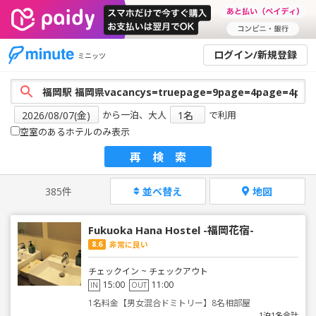
ログイン/新規登録
ミニッツ
から一泊、大人
で利用
空室のあるホテルのみ表示
再検索
385件
並べ替え
地図
Fukuoka Hana Hostel -福岡花宿-
8.6
非常に良い
チェックイン ~ チェックアウト
15:00
11:00
IN
OUT
1名料金【男女混合ドミトリー】8名相部屋
1泊1名合計