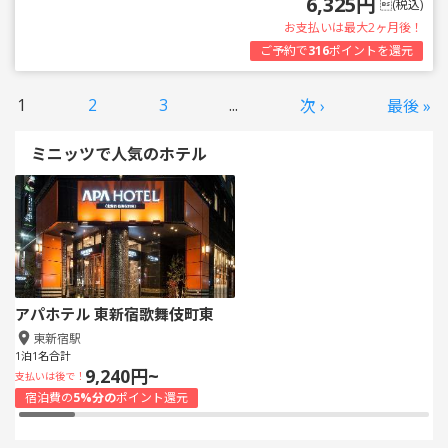
6,325円
(税込)
お支払いは最大2ヶ月後！
ご予約で
316
ポイントを還元
1
2
3
...
次 ›
最後 »
ミニッツで人気のホテル
アパホテル 東新宿歌舞伎町東
東新宿駅
1泊1名合計
9,240円~
支払いは後で！
宿泊費の
5%分の
ポイント還元