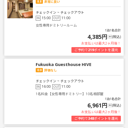
8.8
非常に良い
チェックイン ~ チェックアウト
15:00
11:00
IN
OUT
女性専用ドミトリールーム
1泊1名合計
4,385円
(税込)
お支払いは最大2ヶ月後！
ご予約で
219
ポイントを還元
Fukuoka Guesthouse HIVE
0.0
評価なし
チェックイン ~ チェックアウト
16:00
11:00
IN
OUT
1名料金【女性専用ドミトリー】10名相部屋
1泊1名合計
6,961円
(税込)
お支払いは最大2ヶ月後！
ご予約で
348
ポイントを還元