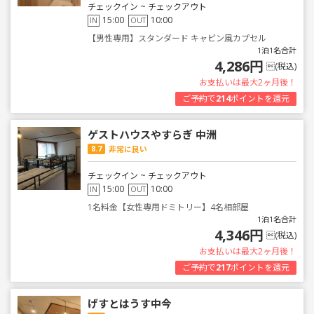
チェックイン ~ チェックアウト
15:00
10:00
IN
OUT
【男性専用】スタンダード キャビン風カプセル
1泊1名合計
4,286円
(税込)
お支払いは最大2ヶ月後！
ご予約で
214
ポイントを還元
ゲストハウスやすらぎ 中洲
8.7
非常に良い
チェックイン ~ チェックアウト
15:00
10:00
IN
OUT
1名料金【女性専用ドミトリー】4名相部屋
1泊1名合計
4,346円
(税込)
お支払いは最大2ヶ月後！
ご予約で
217
ポイントを還元
げすとはうす中今