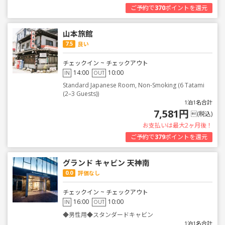
ご予約で
370
ポイントを還元
山本旅館
7.5
良い
チェックイン ~ チェックアウト
14:00
10:00
IN
OUT
Standard Japanese Room, Non-Smoking (6 Tatami
(2–3 Guests))
1泊1名合計
7,581円
(税込)
お支払いは最大2ヶ月後！
ご予約で
379
ポイントを還元
グランド キャビン 天神南
0.0
評価なし
チェックイン ~ チェックアウト
16:00
10:00
IN
OUT
◆男性用◆スタンダードキャビン
1泊1名合計