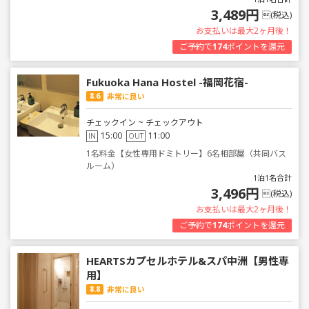
3,489円
(税込)
お支払いは最大2ヶ月後！
ご予約で
174
ポイントを還元
Fukuoka Hana Hostel -福岡花宿-
8.6
非常に良い
チェックイン ~ チェックアウト
15:00
11:00
IN
OUT
1名料金【女性専用ドミトリー】6名相部屋（共同バス
ルーム）
1泊1名合計
3,496円
(税込)
お支払いは最大2ヶ月後！
ご予約で
174
ポイントを還元
HEARTSカプセルホテル&スパ中洲【男性専
用】
8.8
非常に良い