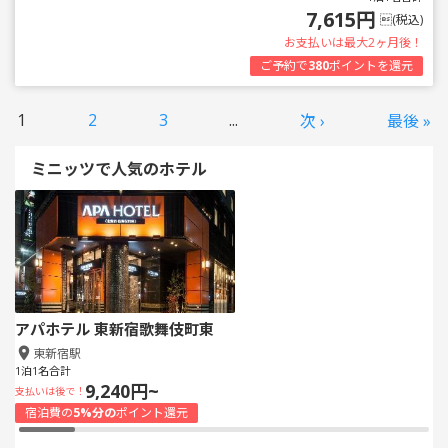
7,615円
(税込)
お支払いは最大2ヶ月後！
ご予約で
380
ポイントを還元
1
2
3
...
次 ›
最後 »
ミニッツで人気のホテル
アパホテル 東新宿歌舞伎町東
東新宿駅
1泊1名合計
9,240円~
支払いは後で！
宿泊費の
5%分の
ポイント還元