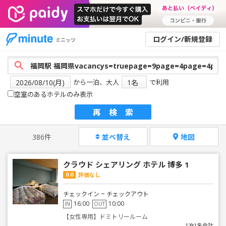
ログイン/新規登録
ミニッツ
から一泊、大人
で利用
空室のあるホテルのみ表示
再検索
386件
並べ替え
地図
クラウド シェアリング ホテル 博多 1
0.0
評価なし
チェックイン ~ チェックアウト
16:00
10:00
IN
OUT
【女性専用】ドミトリールーム
1泊1名合計