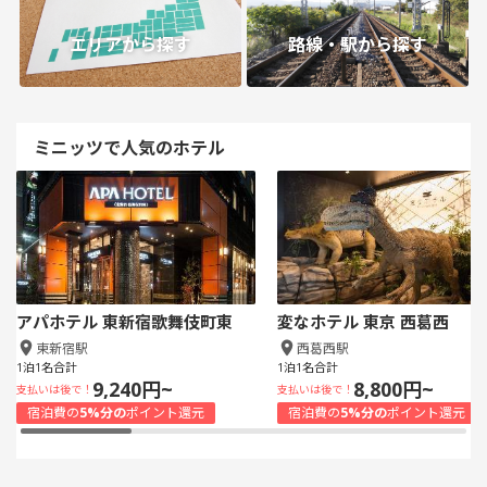
エリアから探す
路線・駅から探す
ミニッツで人気のホテル
アパホテル 東新宿歌舞伎町東
変なホテル 東京 西葛西
東新宿駅
西葛西駅
1泊1名合計
1泊1名合計
9,240円~
8,800円~
支払いは後で！
支払いは後で！
宿泊費の
5%分の
ポイント還元
宿泊費の
5%分の
ポイント還元