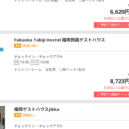
ドミトリールーム（8人部屋） 女性用 二段ベッド1名分
6,620
お支払いは最大
ご予約で
331
ポイン
Fukuoka Tabiji Hostel 福岡旅路ゲストハウス
8.6
非常に良い
チェックイン ~ チェックアウト
15:00
10:00
IN
OUT
ドミトリールーム 女性用 二段ベッド1名分
8,723
お支払いは最大
ご予約で
436
ポイン
福岡ゲストハウスJikka
0.0
評価なし
チェックイン ~ チェックアウト