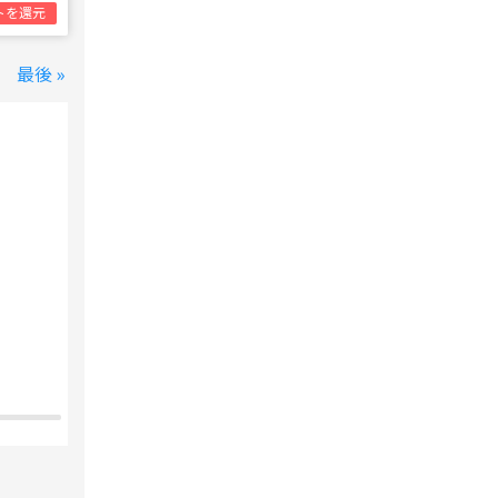
トを還元
最後 »
変なホテル 東京 西葛西
西葛西駅
1泊1名合計
8,800円~
支払いは後で！
宿泊費の
5%分の
ポイント還元