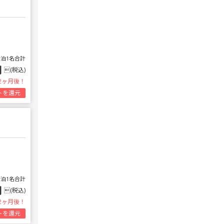
1泊1名合計
円
(税込)
2ヶ月後！
トを還元
1泊1名合計
円
(税込)
2ヶ月後！
トを還元