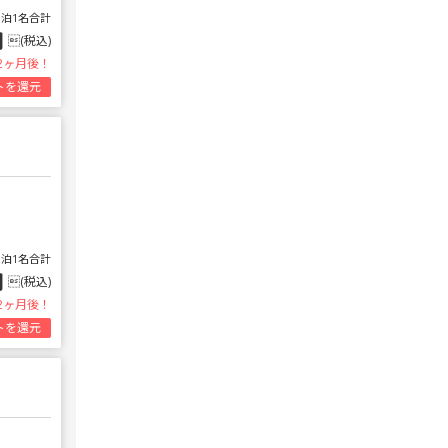
1泊1名合計
円
(税込)
2ヶ月後！
トを還元
1泊1名合計
円
(税込)
2ヶ月後！
トを還元