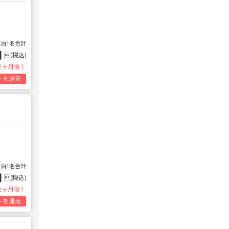
1泊1名合計
円
(税込)
2ヶ月後！
トを還元
1泊1名合計
円
(税込)
2ヶ月後！
トを還元