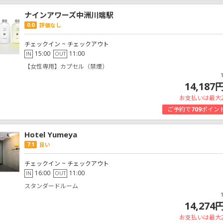
ナインアワーズ中洲川端駅
0.0
評価なし
チェックイン ~ チェックアウト
15:00
11:00
IN
OUT
【女性専用】カプセル（禁煙）
14,187
お支払いは最大
ご予約で
709
ポイン
Hotel Yumeya
7.1
良い
チェックイン ~ チェックアウト
16:00
11:00
IN
OUT
スタンダードルーム
14,274
お支払いは最大