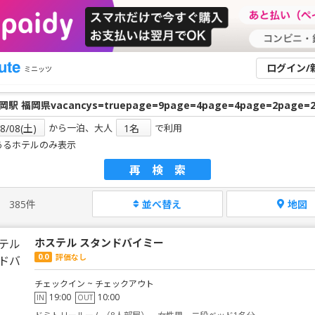
ログイン/
ミニッツ
から一泊、大人
で利用
あるホテルのみ表示
再検索
385件
並べ替え
地図
ホステル スタンドバイミー
0.0
評価なし
チェックイン ~ チェックアウト
19:00
10:00
IN
OUT