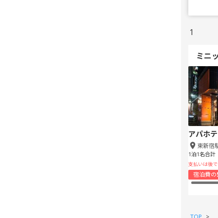
1
ミニ
アパホテ
東新宿
1泊1名合計
支払いは後で
宿泊費の
TOP
>