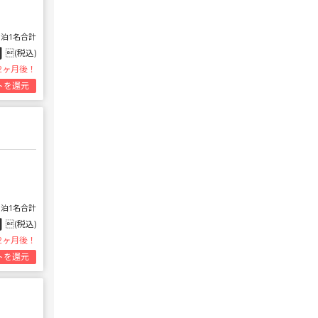
1泊1名合計
円
(税込)
2ヶ月後！
トを還元
1泊1名合計
円
(税込)
2ヶ月後！
トを還元