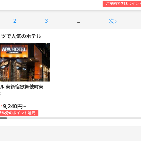
ご予約で
713
ポイン
2
3
...
次 ›
ッツで人気のホテル
ル 東新宿歌舞伎町東
駅
9,240円~
！
5%分の
ポイント還元