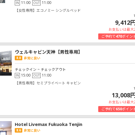
11:00
11:00
IN
OUT
【女性専用】エコノミー シングルベッド
9,412
お支払いは最大
ご予約で
470
ポイン
ウェルキャビン天神【男性専用】
8.8
非常に良い
チェックイン ~ チェックアウト
15:00
11:00
IN
OUT
【男性専用】セミプライベート キャビン
13,008
お支払いは最大
ご予約で
650
ポイン
Hotel Livemax Fukuoka Tenjin
8.6
非常に良い