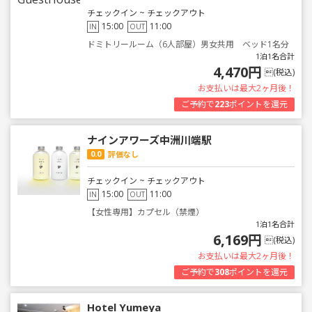
チェックイン ~ チェックアウト
15:00
11:00
IN
OUT
ドミトリールーム（6人部屋）男女共用 ベッド1名分
1泊1名合計
4,470円
(税込)
お支払いは最大2ヶ月後！
ご予約で
223
ポイントを還元
ナインアワーズ中洲川端駅
0.0
評価なし
チェックイン ~ チェックアウト
15:00
11:00
IN
OUT
【女性専用】カプセル（禁煙）
1泊1名合計
6,169円
(税込)
お支払いは最大2ヶ月後！
ご予約で
308
ポイントを還元
Hotel Yumeya