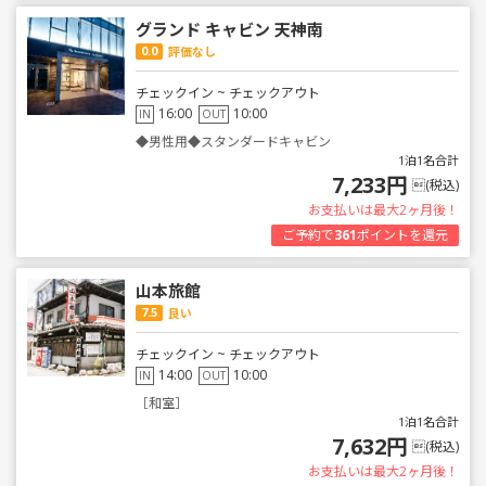
グランド キャビン 天神南
0.0
評価なし
チェックイン ~ チェックアウト
16:00
10:00
IN
OUT
◆男性用◆スタンダードキャビン
1泊1名合計
7,233円
(税込)
お支払いは最大2ヶ月後！
ご予約で
361
ポイントを還元
山本旅館
7.5
良い
チェックイン ~ チェックアウト
14:00
10:00
IN
OUT
［和室］
1泊1名合計
7,632円
(税込)
お支払いは最大2ヶ月後！