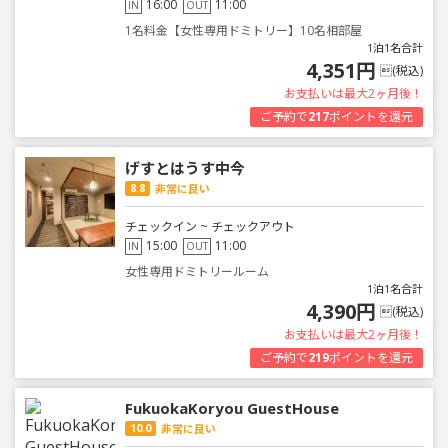
16:00
11:00
IN
OUT
1名料金【女性専用ドミトリー】10名相部屋
1泊1名合計
4,351円
(税込)
お支払いは最大2ヶ月後！
ご予約で
217
ポイントを還元
げすとはうす中今
8.8
非常に良い
チェックイン ~ チェックアウト
15:00
11:00
IN
OUT
女性専用ドミトリールーム
1泊1名合計
4,390円
(税込)
お支払いは最大2ヶ月後！
ご予約で
219
ポイントを還元
FukuokaKoryou GuestHouse
10.0
非常に良い