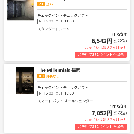
7.1
良い
チェックイン ~ チェックアウト
16:00
11:00
IN
OUT
スタンダードルーム
1泊1名合計
6,542円
(税込)
お支払いは最大2ヶ月後！
ご予約で
327
ポイントを還元
The Millennials 福岡
0.0
評価なし
チェックイン ~ チェックアウト
15:00
10:00
IN
OUT
スマート ポッド オールジェンダー
1泊1名合計
7,052円
(税込)
お支払いは最大2ヶ月後！
ご予約で
352
ポイントを還元