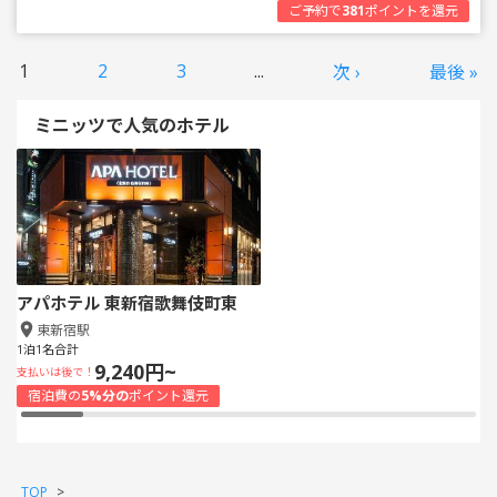
ご予約で
381
ポイントを還元
1
2
3
...
次 ›
最後 »
ミニッツで人気のホテル
アパホテル 東新宿歌舞伎町東
東新宿駅
1泊1名合計
9,240円~
支払いは後で！
宿泊費の
5%分の
ポイント還元
TOP
>