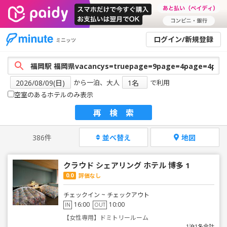
ログイン/新規登録
ミニッツ
から一泊、大人
で利用
空室のあるホテルのみ表示
再検索
386件
並べ替え
地図
クラウド シェアリング ホテル 博多 1
0.0
評価なし
チェックイン ~ チェックアウト
16:00
10:00
IN
OUT
【女性専用】ドミトリールーム
1泊1名合計