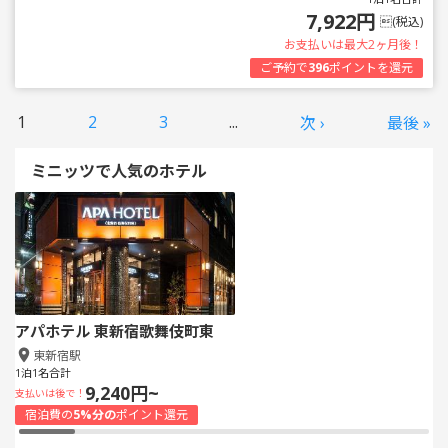
7,922円
(税込)
お支払いは最大2ヶ月後！
ご予約で
396
ポイントを還元
1
2
3
...
次 ›
最後 »
ミニッツで人気のホテル
アパホテル 東新宿歌舞伎町東
東新宿駅
1泊1名合計
9,240円~
支払いは後で！
宿泊費の
5%分の
ポイント還元