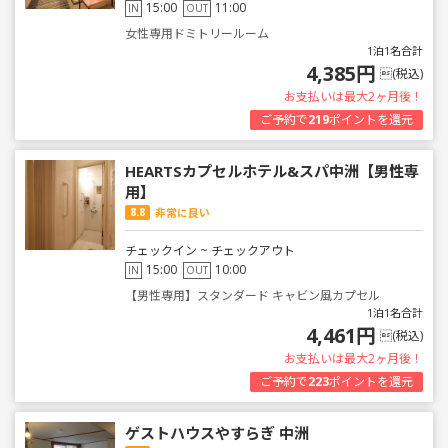
15:00
11:00
IN
OUT
女性専用ドミトリールーム
1泊1名合計
4,385円
(税込)
お支払いは最大2ヶ月後！
ご予約で
219
ポイントを還元
HEARTSカプセルホテル&スパ中洲【男性専
用】
8.8
非常に良い
チェックイン ~ チェックアウト
15:00
10:00
IN
OUT
【男性専用】スタンダード キャビン風カプセル
1泊1名合計
4,461円
(税込)
お支払いは最大2ヶ月後！
ご予約で
223
ポイントを還元
ゲストハウスやすらぎ 中洲