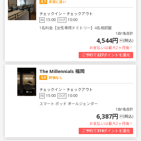
8.7
非常に良い
チェックイン ~ チェックアウト
15:00
10:00
IN
OUT
1名料金【女性専用ドミトリー】4名相部屋
1泊1名合計
4,544円
(税込)
お支払いは最大2ヶ月後！
ご予約で
227
ポイントを還元
The Millennials 福岡
0.0
評価なし
チェックイン ~ チェックアウト
15:00
10:00
IN
OUT
スマート ポッド オールジェンダー
1泊1名合計
6,387円
(税込)
お支払いは最大2ヶ月後！
ご予約で
319
ポイントを還元