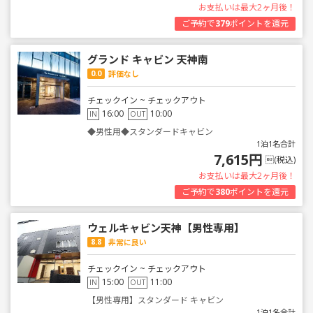
お支払いは最大2ヶ月後！
ご予約で
379
ポイントを還元
グランド キャビン 天神南
0.0
評価なし
チェックイン ~ チェックアウト
16:00
10:00
IN
OUT
◆男性用◆スタンダードキャビン
1泊1名合計
7,615円
(税込)
お支払いは最大2ヶ月後！
ご予約で
380
ポイントを還元
ウェルキャビン天神【男性専用】
8.8
非常に良い
チェックイン ~ チェックアウト
15:00
11:00
IN
OUT
【男性専用】スタンダード キャビン
1泊1名合計