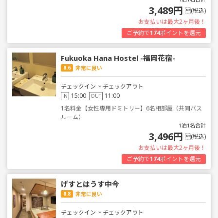
3,489円
(税込)
お支払いは最大2ヶ月後！
ご予約で
174
ポイントを還元
Fukuoka Hana Hostel -福岡花宿-
8.6
非常に良い
チェックイン ~ チェックアウト
15:00
11:00
IN
OUT
1名料金【女性専用ドミトリー】6名相部屋（共同バス
ルーム）
1泊1名合計
3,496円
(税込)
お支払いは最大2ヶ月後！
ご予約で
174
ポイントを還元
げすとはうす中今
8.8
非常に良い
チェックイン ~ チェックアウト