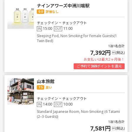
ナインアワーズ中洲川端駅
0.0
評価なし
チェックイン ~ チェックアウト
15:00
11:00
IN
OUT
Sleeping Pod, Non Smoking for Female Guests(1
Twin Bed)
1泊1名合計
7,392円
(税込)
お支払いは最大2ヶ月後！
ご予約で
369
ポイントを還元
山本旅館
7.5
良い
チェックイン ~ チェックアウト
14:00
10:00
IN
OUT
Standard Japanese Room, Non-Smoking (6 Tatami
(2–3 Guests))
1泊1名合計
7,581円
(税込)