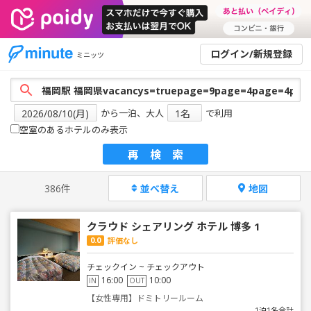
ログイン/新規登録
ミニッツ
から一泊、大人
で利用
空室のあるホテルのみ表示
再検索
386件
並べ替え
地図
クラウド シェアリング ホテル 博多 1
0.0
評価なし
チェックイン ~ チェックアウト
16:00
10:00
IN
OUT
【女性専用】ドミトリールーム
1泊1名合計