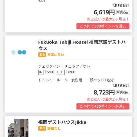
1泊1名合計
6,619円
(税込)
お支払いは最大2ヶ月後！
ご予約で
330
ポイントを還元
Fukuoka Tabiji Hostel 福岡旅路ゲストハ
ウス
8.6
非常に良い
チェックイン ~ チェックアウト
15:00
10:00
IN
OUT
ドミトリールーム 女性用 二段ベッド1名分
1泊1名合計
8,723円
(税込)
お支払いは最大2ヶ月後！
ご予約で
436
ポイントを還元
福岡ゲストハウスJikka
0.0
評価なし