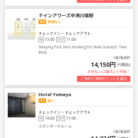
ナインアワーズ中洲川端駅
0.0
評価なし
チェックイン ~ チェックアウト
15:00
11:00
IN
OUT
Sleeping Pod, Non Smoking for Male Guests(1 Twin
Bed)
1泊1名合計
14,150円
(税込)
お支払いは最大2ヶ月後！
ご予約で
707
ポイントを還元
Hotel Yumeya
7.1
良い
チェックイン ~ チェックアウト
16:00
11:00
IN
OUT
スタンダードルーム
1泊1名合計