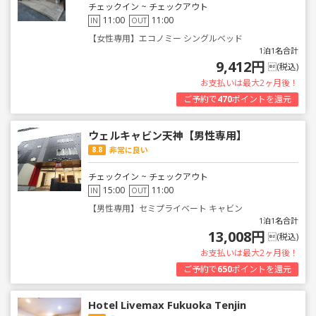
チェックイン ~ チェックアウト
11:00
11:00
IN
OUT
【女性専用】エコノミー シングルベッド
1泊1名合計
9,412円
(税込)
お支払いは最大2ヶ月後！
ご予約で
470
ポイントを還元
ウェルキャビン天神【男性専用】
8.8
非常に良い
チェックイン ~ チェックアウト
15:00
11:00
IN
OUT
【男性専用】セミプライベート キャビン
1泊1名合計
13,008円
(税込)
お支払いは最大2ヶ月後！
ご予約で
650
ポイントを還元
Hotel Livemax Fukuoka Tenjin