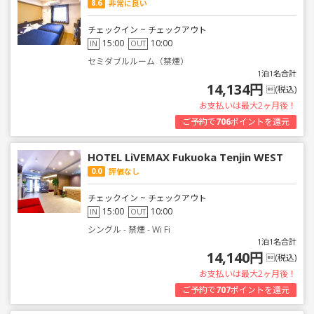
8.6
非常に良い
チェックイン ~ チェックアウト
15:00
10:00
IN
OUT
セミダブルルーム（禁煙）
1泊1名合計
14,134円
(税込)
お支払いは最大2ヶ月後！
ご予約で
706
ポイントを還元
HOTEL LiVEMAX Fukuoka Tenjin WEST
0.0
評価なし
チェックイン ~ チェックアウト
15:00
10:00
IN
OUT
シングル - 禁煙 - Wi Fi
1泊1名合計
14,140円
(税込)
お支払いは最大2ヶ月後！
ご予約で
707
ポイントを還元