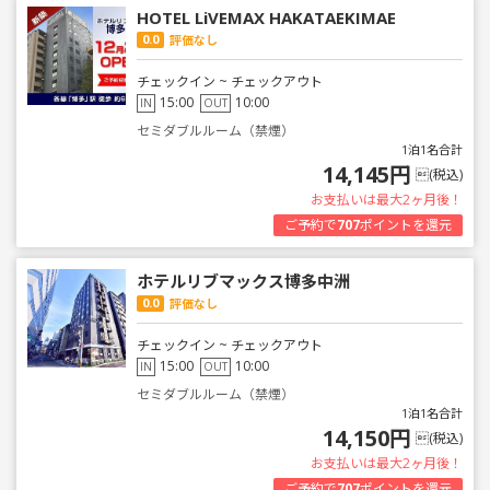
HOTEL LiVEMAX HAKATAEKIMAE
0.0
評価なし
チェックイン ~ チェックアウト
15:00
10:00
IN
OUT
セミダブルルーム（禁煙）
1泊1名合計
14,145円
(税込)
お支払いは最大2ヶ月後！
ご予約で
707
ポイントを還元
ホテルリブマックス博多中洲
0.0
評価なし
チェックイン ~ チェックアウト
15:00
10:00
IN
OUT
セミダブルルーム（禁煙）
1泊1名合計
14,150円
(税込)
お支払いは最大2ヶ月後！
ご予約で
707
ポイントを還元