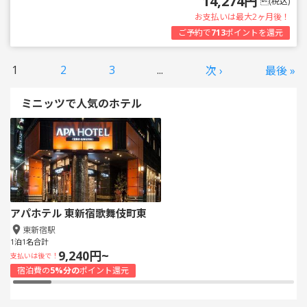
14,274円
(税込)
お支払いは最大2ヶ月後！
ご予約で
713
ポイントを還元
1
2
3
...
次 ›
最後 »
ミニッツで人気のホテル
アパホテル 東新宿歌舞伎町東
東新宿駅
1泊1名合計
9,240円~
支払いは後で！
宿泊費の
5%分の
ポイント還元