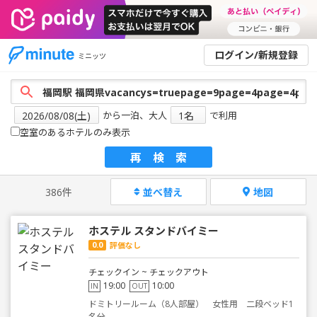
ログイン/新規登録
ミニッツ
から一泊、大人
で利用
空室のあるホテルのみ表示
再検索
386件
並べ替え
地図
ホステル スタンドバイミー
0.0
評価なし
チェックイン ~ チェックアウト
19:00
10:00
IN
OUT
ドミトリールーム（8人部屋） 女性用 二段ベッド1
名分