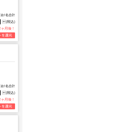
1泊1名合計
円
(税込)
2ヶ月後！
トを還元
1泊1名合計
円
(税込)
2ヶ月後！
トを還元