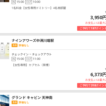
15:00
10:00
IN
OUT
1名料金【女性専用ドミトリー】4名相部屋
3,950
お支払いは最大
ご予約で
197
ポイン
ナインアワーズ中洲川端駅
0.0
評価なし
チェックイン ~ チェックアウト
15:00
11:00
IN
OUT
【女性専用】カプセル（禁煙）
6,373
お支払いは最大
ご予約で
318
ポイン
グランド キャビン 天神南
0.0
評価なし