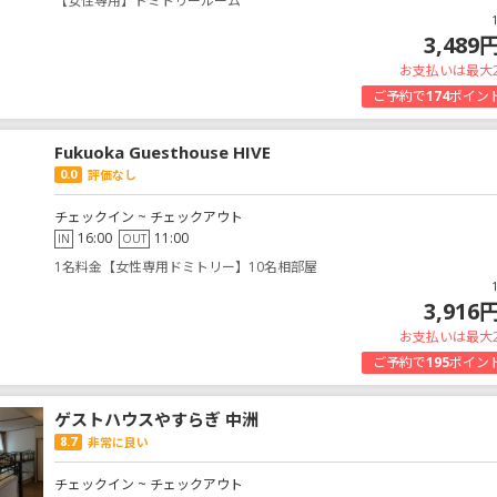
【女性専用】ドミトリールーム
3,489
お支払いは最大
ご予約で
174
ポイン
Fukuoka Guesthouse HIVE
0.0
評価なし
チェックイン ~ チェックアウト
16:00
11:00
IN
OUT
1名料金【女性専用ドミトリー】10名相部屋
3,916
お支払いは最大
ご予約で
195
ポイン
ゲストハウスやすらぎ 中洲
8.7
非常に良い
チェックイン ~ チェックアウト