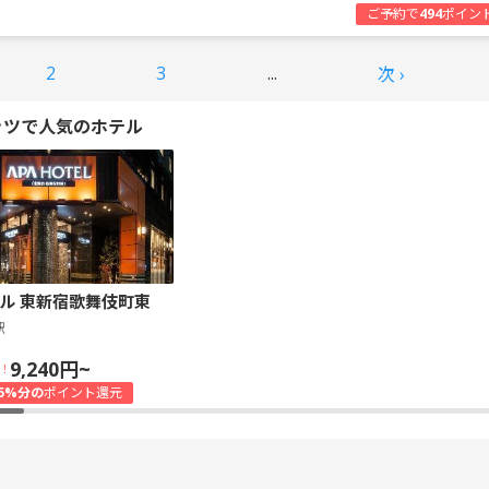
ご予約で
494
ポイン
2
3
...
次 ›
ッツで人気のホテル
ル 東新宿歌舞伎町東
駅
9,240円~
！
5%分の
ポイント還元