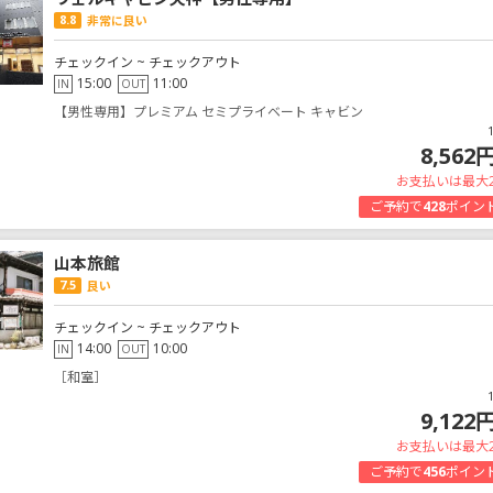
8.8
非常に良い
チェックイン ~ チェックアウト
15:00
11:00
IN
OUT
【男性専用】プレミアム セミプライベート キャビン
8,562
お支払いは最大
ご予約で
428
ポイン
山本旅館
7.5
良い
チェックイン ~ チェックアウト
14:00
10:00
IN
OUT
［和室］
9,122
お支払いは最大
ご予約で
456
ポイン