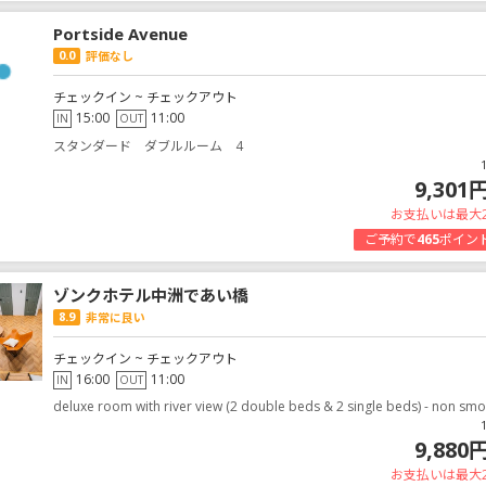
Portside Avenue
0.0
評価なし
チェックイン ~ チェックアウト
15:00
11:00
IN
OUT
スタンダード ダブルルーム 4
9,301
お支払いは最大
ご予約で
465
ポイン
ゾンクホテル中洲であい橋
8.9
非常に良い
チェックイン ~ チェックアウト
16:00
11:00
IN
OUT
deluxe room with river view (2 double beds & 2 single beds) - non smo
9,880
お支払いは最大