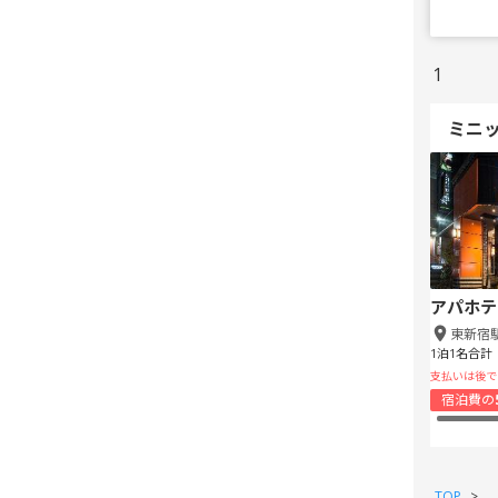
1
ミニ
アパホテ
東新宿
1泊1名合計
支払いは後で
宿泊費の
TOP
>