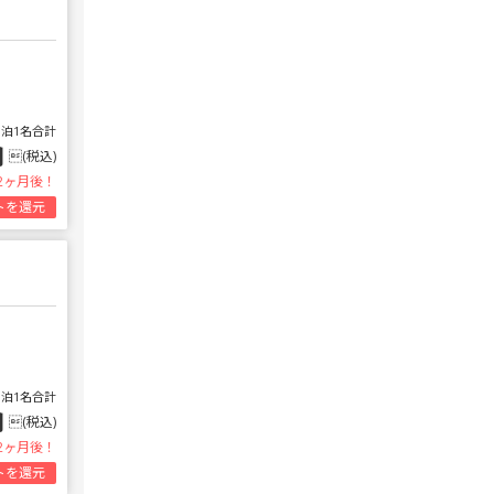
1泊1名合計
円
(税込)
2ヶ月後！
トを還元
1泊1名合計
円
(税込)
2ヶ月後！
トを還元