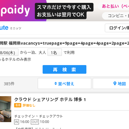
ログイン/
ミニッツ
から一泊、大人
で利用
あるホテルのみ表示
再検索
385件
並べ替え
地図
クラウド シェアリング ホテル 博多 1
0.0
評価なし
チェックイン ~ チェックアウト
16:00
10:00
IN
OUT