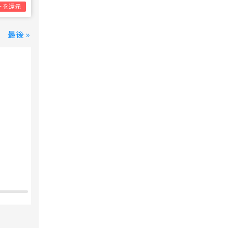
トを還元
最後 »
変なホテル 東京 西葛西
西葛西駅
1泊1名合計
8,800円~
支払いは後で！
宿泊費の
5%分の
ポイント還元