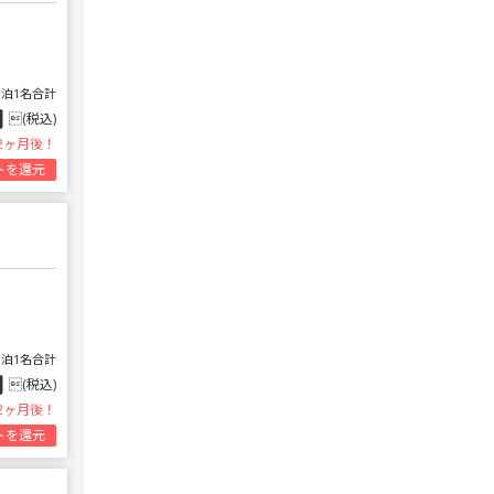
1泊1名合計
円
(税込)
2ヶ月後！
トを還元
1泊1名合計
円
(税込)
2ヶ月後！
トを還元