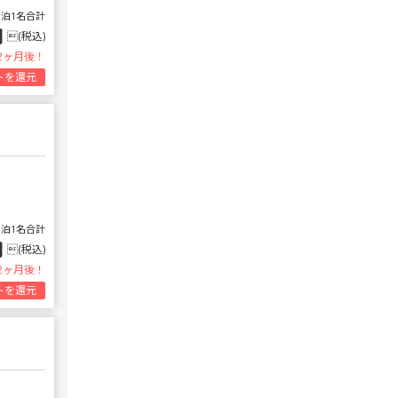
1泊1名合計
円
(税込)
2ヶ月後！
トを還元
1泊1名合計
円
(税込)
2ヶ月後！
トを還元