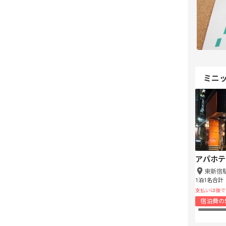
ミニ
アパホテ
東新宿
1泊1名合計
支払いは後で
宿泊費の