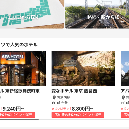
エリアから探す
路線・駅から探す
ッツで人気のホテル
ル 東新宿歌舞伎町東
変なホテル 東京 西葛西
アパ
駅
西葛西駅
1泊1名合計
1泊1
9,240円~
8,800円~
！
支払いは後で！
支払
5%分の
ポイント還元
宿泊費の
5%分の
ポイント還元
宿