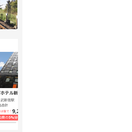
ホテル新宿 歌舞伎町中央
スーパーホテル Lohas 池袋駅北口
西武新宿駅
池袋駅
名合計
1泊1名合計
9,240円~
7,300円~
いは後で！
支払いは後で！
泊費の
5%分の
ポイント還元
宿泊費の
5%分の
ポイント還元