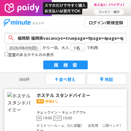
ログイン/新規登録
ミニッツ
から一泊、大人
で利用
空室のあるホテルのみ表示
再検索
386件
並べ替え
地図
ホステル スタンドバイミー
0.0
評価なし
チェックイン ~ チェックアウト
19:00
10:00
IN
OUT
ドミトリールーム（8人部屋） 女性用 二段ベッド1
名分