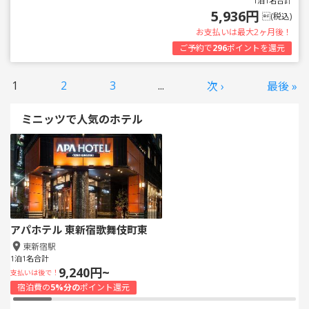
1泊1名合計
5,936円
(税込)
お支払いは最大2ヶ月後！
ご予約で
296
ポイントを還元
1
2
3
...
次 ›
最後 »
ミニッツで人気のホテル
アパホテル 東新宿歌舞伎町東
東新宿駅
1泊1名合計
9,240円~
支払いは後で！
宿泊費の
5%分の
ポイント還元