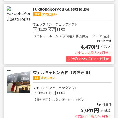
FukuokaKoryou GuestHouse
10.0
非常に良い
チェックイン ~ チェックアウト
15:00
11:00
IN
OUT
ドミトリールーム（6人部屋）男女共用 ベッド1名分
1泊1名合計
4,470円
(税込)
お支払いは最大2ヶ月後！
ご予約で
223
ポイントを還元
ウェルキャビン天神【男性専用】
8.8
非常に良い
チェックイン ~ チェックアウト
15:00
11:00
IN
OUT
【男性専用】スタンダード キャビン
1泊1名合計
5,041円
(税込)
お支払いは最大2ヶ月後！