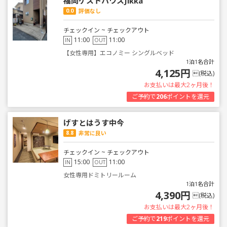
福岡ゲストハウスJikka
0.0
評価なし
チェックイン ~ チェックアウト
11:00
11:00
IN
OUT
【女性専用】エコノミー シングルベッド
1泊1名合計
4,125円
(税込)
お支払いは最大2ヶ月後！
ご予約で
206
ポイントを還元
げすとはうす中今
8.8
非常に良い
チェックイン ~ チェックアウト
15:00
11:00
IN
OUT
女性専用ドミトリールーム
1泊1名合計
4,390円
(税込)
お支払いは最大2ヶ月後！
ご予約で
219
ポイントを還元