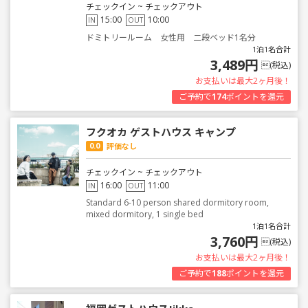
チェックイン ~ チェックアウト
15:00
10:00
IN
OUT
ドミトリールーム 女性用 二段ベッド1名分
1泊1名合計
3,489円
(税込)
お支払いは最大2ヶ月後！
ご予約で
174
ポイントを還元
フクオカ ゲストハウス キャンプ
0.0
評価なし
チェックイン ~ チェックアウト
16:00
11:00
IN
OUT
Standard 6-10 person shared dormitory room,
mixed dormitory, 1 single bed
1泊1名合計
3,760円
(税込)
お支払いは最大2ヶ月後！
ご予約で
188
ポイントを還元