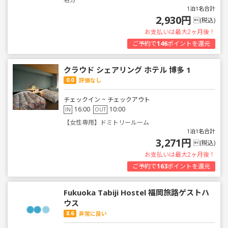
1泊1名合計
2,930円
(税込)
お支払いは最大2ヶ月後！
ご予約で
146
ポイントを還元
クラウド シェアリング ホテル 博多 1
0.0
評価なし
チェックイン ~ チェックアウト
16:00
10:00
IN
OUT
【女性専用】ドミトリールーム
1泊1名合計
3,271円
(税込)
お支払いは最大2ヶ月後！
ご予約で
163
ポイントを還元
Fukuoka Tabiji Hostel 福岡旅路ゲストハ
ウス
8.6
非常に良い