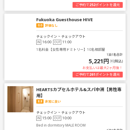
ご予約で
252
ポイントを還元
Fukuoka Guesthouse HIVE
0.0
評価なし
チェックイン ~ チェックアウト
16:00
11:00
IN
OUT
1名料金【女性専用ドミトリー】10名相部屋
1泊1名合計
5,221円
(税込)
お支払いは最大2ヶ月後！
ご予約で
261
ポイントを還元
HEARTSカプセルホテル&スパ中洲【男性専
用】
8.8
非常に良い
チェックイン ~ チェックアウト
15:00
10:00
IN
OUT
Bed in dormitory MALE ROOM