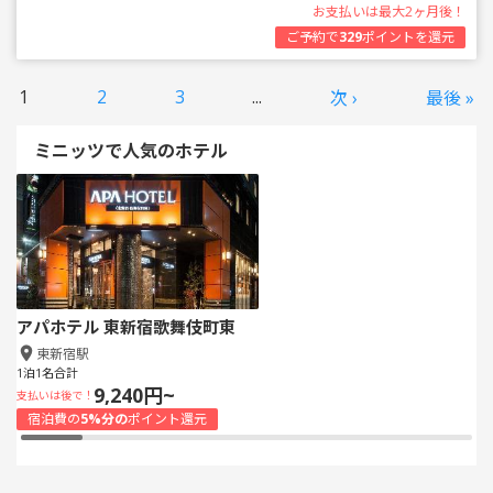
お支払いは最大2ヶ月後！
ご予約で
329
ポイントを還元
1
2
3
...
次 ›
最後 »
ミニッツで人気のホテル
アパホテル 東新宿歌舞伎町東
東新宿駅
1泊1名合計
9,240円~
支払いは後で！
宿泊費の
5%分の
ポイント還元