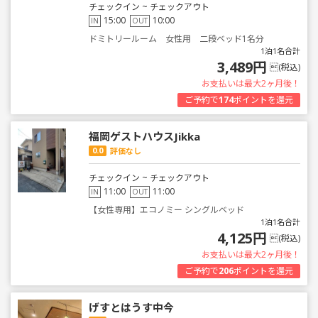
チェックイン ~ チェックアウト
15:00
10:00
IN
OUT
ドミトリールーム 女性用 二段ベッド1名分
1泊1名合計
3,489円
(税込)
お支払いは最大2ヶ月後！
ご予約で
174
ポイントを還元
福岡ゲストハウスJikka
0.0
評価なし
チェックイン ~ チェックアウト
11:00
11:00
IN
OUT
【女性専用】エコノミー シングルベッド
1泊1名合計
4,125円
(税込)
お支払いは最大2ヶ月後！
ご予約で
206
ポイントを還元
げすとはうす中今