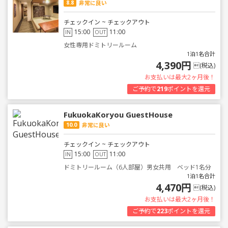
8.8
非常に良い
チェックイン ~ チェックアウト
15:00
11:00
IN
OUT
女性専用ドミトリールーム
1泊1名合計
4,390円
(税込)
お支払いは最大2ヶ月後！
ご予約で
219
ポイントを還元
FukuokaKoryou GuestHouse
10.0
非常に良い
チェックイン ~ チェックアウト
15:00
11:00
IN
OUT
ドミトリールーム（6人部屋）男女共用 ベッド1名分
1泊1名合計
4,470円
(税込)
お支払いは最大2ヶ月後！
ご予約で
223
ポイントを還元