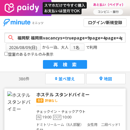
ログイン/新規登録
ミニッツ
から一泊、大人
で利用
空室のあるホテルのみ表示
再検索
386件
並べ替え
地図
ホステル スタンドバイミー
0.0
評価なし
チェックイン ~ チェックアウト
19:00
10:00
IN
OUT
ドミトリールーム（8人部屋） 女性用 二段ベッド1
名分