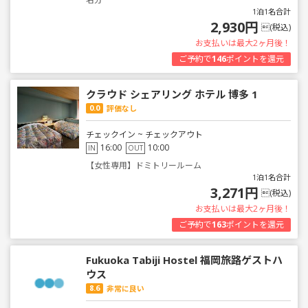
1泊1名合計
2,930円
(税込)
お支払いは最大2ヶ月後！
ご予約で
146
ポイントを還元
クラウド シェアリング ホテル 博多 1
0.0
評価なし
チェックイン ~ チェックアウト
16:00
10:00
IN
OUT
【女性専用】ドミトリールーム
1泊1名合計
3,271円
(税込)
お支払いは最大2ヶ月後！
ご予約で
163
ポイントを還元
Fukuoka Tabiji Hostel 福岡旅路ゲストハ
ウス
8.6
非常に良い