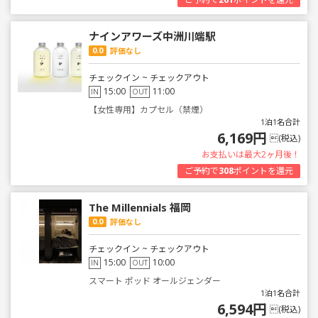
ナインアワーズ中洲川端駅
0.0
評価なし
チェックイン ~ チェックアウト
15:00
11:00
IN
OUT
【女性専用】カプセル（禁煙）
1泊1名合計
6,169円
(税込)
お支払いは最大2ヶ月後！
ご予約で
308
ポイントを還元
The Millennials 福岡
0.0
評価なし
チェックイン ~ チェックアウト
15:00
10:00
IN
OUT
スマート ポッド オールジェンダー
1泊1名合計
6,594円
(税込)