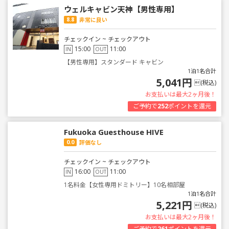
ウェルキャビン天神【男性専用】
8.8
非常に良い
チェックイン ~ チェックアウト
15:00
11:00
IN
OUT
【男性専用】スタンダード キャビン
1泊1名合計
5,041円
(税込)
お支払いは最大2ヶ月後！
ご予約で
252
ポイントを還元
Fukuoka Guesthouse HIVE
0.0
評価なし
チェックイン ~ チェックアウト
16:00
11:00
IN
OUT
1名料金【女性専用ドミトリー】10名相部屋
1泊1名合計
5,221円
(税込)
お支払いは最大2ヶ月後！
ご予約で
261
ポイントを還元