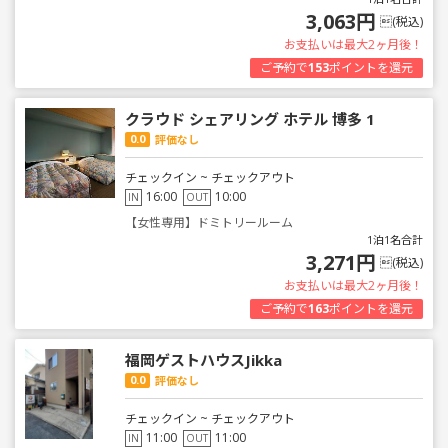
3,063円
(税込)
お支払いは最大2ヶ月後！
ご予約で
153
ポイントを還元
クラウド シェアリング ホテル 博多 1
0.0
評価なし
チェックイン ~ チェックアウト
16:00
10:00
IN
OUT
【女性専用】ドミトリールーム
1泊1名合計
3,271円
(税込)
お支払いは最大2ヶ月後！
ご予約で
163
ポイントを還元
福岡ゲストハウスJikka
0.0
評価なし
チェックイン ~ チェックアウト
11:00
11:00
IN
OUT