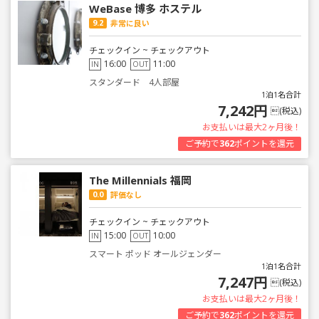
WeBase 博多 ホステル
9.2
非常に良い
チェックイン ~ チェックアウト
16:00
11:00
IN
OUT
スタンダード 4人部屋
1泊1名合計
7,242円
(税込)
お支払いは最大2ヶ月後！
ご予約で
362
ポイントを還元
The Millennials 福岡
0.0
評価なし
チェックイン ~ チェックアウト
15:00
10:00
IN
OUT
スマート ポッド オールジェンダー
1泊1名合計
7,247円
(税込)
お支払いは最大2ヶ月後！
ご予約で
362
ポイントを還元