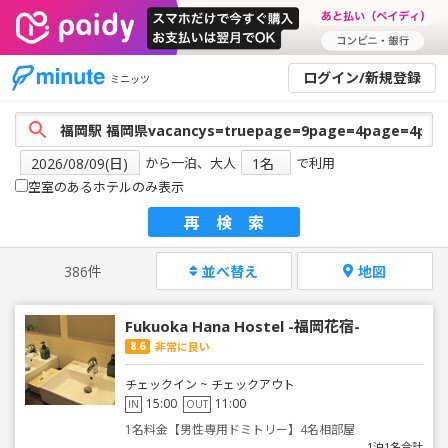
ログイン/新規登録
ミニッツ
から一泊、大人
で利用
空室のあるホテルのみ表示
再検索
386件
並べ替え
地図
Fukuoka Hana Hostel -福岡花宿-
8.6
非常に良い
チェックイン ~ チェックアウト
15:00
11:00
IN
OUT
1名料金【男性専用ドミトリー】4名相部屋
1泊1名合計