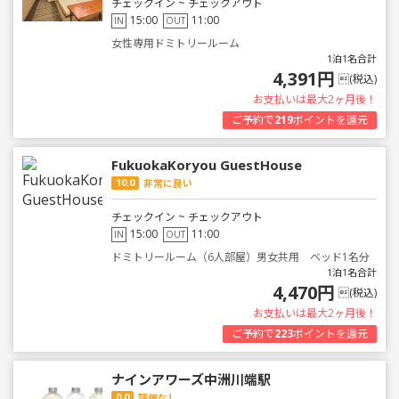
チェックイン ~ チェックアウト
15:00
11:00
IN
OUT
女性専用ドミトリールーム
1泊1名合計
4,391円
(税込)
お支払いは最大2ヶ月後！
ご予約で
219
ポイントを還元
FukuokaKoryou GuestHouse
10.0
非常に良い
チェックイン ~ チェックアウト
15:00
11:00
IN
OUT
ドミトリールーム（6人部屋）男女共用 ベッド1名分
1泊1名合計
4,470円
(税込)
お支払いは最大2ヶ月後！
ご予約で
223
ポイントを還元
ナインアワーズ中洲川端駅
0.0
評価なし