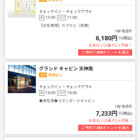
チェックイン ~ チェックアウト
15:00
11:00
IN
OUT
【女性専用】カプセル（禁煙）
1泊1名合計
6,180円
(税込)
お支払いは最大2ヶ月後！
ご予約で
309
ポイントを還元
グランド キャビン 天神南
0.0
評価なし
チェックイン ~ チェックアウト
16:00
10:00
IN
OUT
◆男性用◆スタンダードキャビン
1泊1名合計
7,233円
(税込)
お支払いは最大2ヶ月後！
ご予約で
361
ポイントを還元