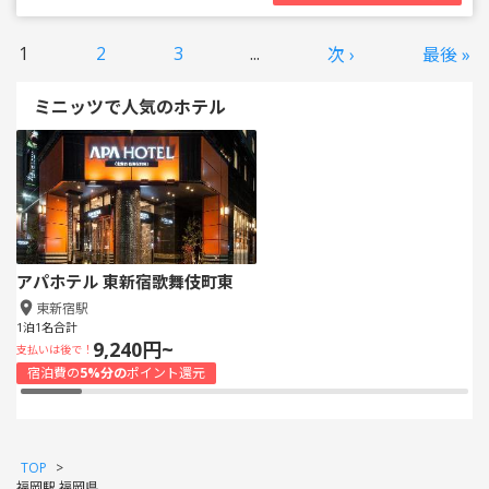
1
2
3
...
次 ›
最後 »
ミニッツで人気のホテル
アパホテル 東新宿歌舞伎町東
東新宿駅
1泊1名合計
9,240円~
支払いは後で！
宿泊費の
5%分の
ポイント還元
TOP
>
福岡駅 福岡県