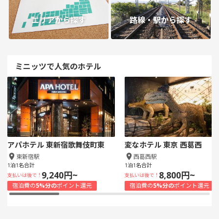
エリアから探す
路線・駅から探す
ミニッツで人気のホテル
アパホテル 東新宿歌舞伎町東
変なホテル 東京 西葛西
東新宿駅
西葛西駅
1泊1名合計
1泊1名合計
9,240円~
8,800円~
支払いは後で！
支払いは後で！
宿泊費の
5%分の
ポイント還元
宿泊費の
5%分の
ポイント還元