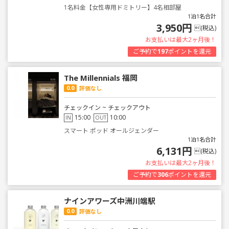
1名料金【女性専用ドミトリー】4名相部屋
1泊1名合計
3,950円
(税込)
お支払いは最大2ヶ月後！
ご予約で
197
ポイントを還元
The Millennials 福岡
0.0
評価なし
チェックイン ~ チェックアウト
15:00
10:00
IN
OUT
スマート ポッド オールジェンダー
1泊1名合計
6,131円
(税込)
お支払いは最大2ヶ月後！
ご予約で
306
ポイントを還元
ナインアワーズ中洲川端駅
0.0
評価なし