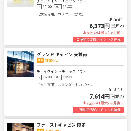
チェックイン ~ チェックアウト
15:00
11:00
IN
OUT
【女性専用】カプセル（禁煙）
1泊1名合計
6,373円
(税込)
お支払いは最大2ヶ月後！
ご予約で
318
ポイントを還元
グランド キャビン 天神南
0.0
評価なし
チェックイン ~ チェックアウト
16:00
10:00
IN
OUT
【女性専用】スタンダードカプセル
1泊1名合計
7,614円
(税込)
お支払いは最大2ヶ月後！
ご予約で
380
ポイントを還元
ファーストキャビン 博多
9.0
非常に良い