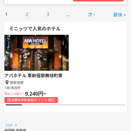
1
2
3
...
次 ›
最後 »
ミニッツで人気のホテル
アパホテル 東新宿歌舞伎町東
東新宿駅
1泊1名合計
9,240円~
支払いは後で！
宿泊費の
5%分の
ポイント還元
TOP
>
福岡駅 福岡県