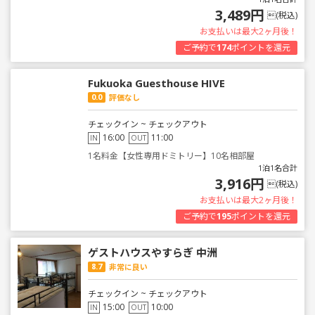
3,489円
(税込)
お支払いは最大2ヶ月後！
ご予約で
174
ポイントを還元
Fukuoka Guesthouse HIVE
0.0
評価なし
チェックイン ~ チェックアウト
16:00
11:00
IN
OUT
1名料金【女性専用ドミトリー】10名相部屋
1泊1名合計
3,916円
(税込)
お支払いは最大2ヶ月後！
ご予約で
195
ポイントを還元
ゲストハウスやすらぎ 中洲
8.7
非常に良い
チェックイン ~ チェックアウト
15:00
10:00
IN
OUT