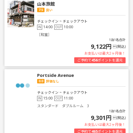
山本旅館
7.5
良い
チェックイン ~ チェックアウト
14:00
10:00
IN
OUT
［和室］
1泊1名合計
9,122円
(税込)
お支払いは最大2ヶ月後！
ご予約で
456
ポイントを還元
Portside Avenue
0.0
評価なし
チェックイン ~ チェックアウト
15:00
11:00
IN
OUT
スタンダード ダブルルーム 3
1泊1名合計
9,301円
(税込)
お支払いは最大2ヶ月後！
ご予約で
465
ポイントを還元