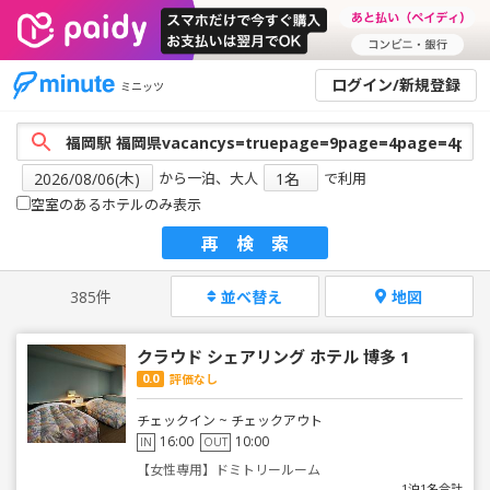
ログイン/新規登録
ミニッツ
から一泊、大人
で利用
空室のあるホテルのみ表示
再検索
385件
並べ替え
地図
クラウド シェアリング ホテル 博多 1
0.0
評価なし
チェックイン ~ チェックアウト
16:00
10:00
IN
OUT
【女性専用】ドミトリールーム
1泊1名合計