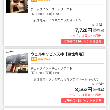
チェックイン ~ チェックアウト
17:00
10:00
IN
OUT
【女性専用】ビジネスクラス キャビン
1泊1名合計
7,720円
(税込)
お支払いは最大2ヶ月後！
ご予約で
386
ポイントを還元
ウェルキャビン天神【男性専用】
8.8
非常に良い
チェックイン ~ チェックアウト
15:00
11:00
IN
OUT
【男性専用】プレミアム セミプライベート キャビン
1泊1名合計
8,562円
(税込)
お支払いは最大2ヶ月後！
ご予約で
428
ポイントを還元