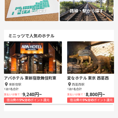
エリアから探す
路線・駅から探す
ミニッツで人気のホテル
アパホテル 東新宿歌舞伎町東
変なホテル 東京 西葛西
東新宿駅
西葛西駅
1泊1名合計
1泊1名合計
9,240円~
8,800円~
支払いは後で！
支払いは後で！
宿泊費の
5%分の
ポイント還元
宿泊費の
5%分の
ポイント還元