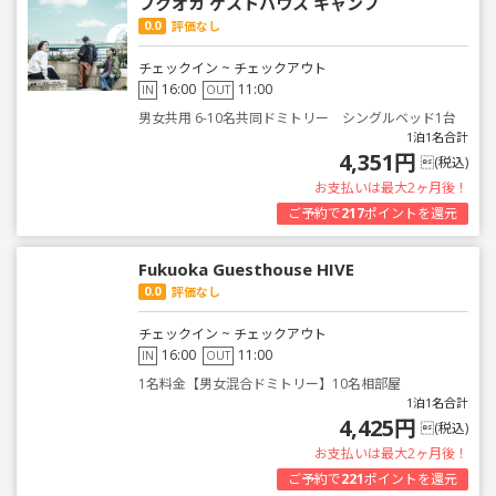
フクオカ ゲストハウス キャンプ
0.0
評価なし
チェックイン ~ チェックアウト
16:00
11:00
IN
OUT
男女共用 6-10名共同ドミトリー シングルベッド1台
1泊1名合計
4,351円
(税込)
お支払いは最大2ヶ月後！
ご予約で
217
ポイントを還元
Fukuoka Guesthouse HIVE
0.0
評価なし
チェックイン ~ チェックアウト
16:00
11:00
IN
OUT
1名料金【男女混合ドミトリー】10名相部屋
1泊1名合計
4,425円
(税込)
お支払いは最大2ヶ月後！
ご予約で
221
ポイントを還元