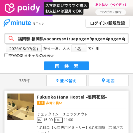
ログイン/新規登録
ミニッツ
から一泊、大人
で利用
空室のあるホテルのみ表示
再検索
385件
並べ替え
地図
Fukuoka Hana Hostel -福岡花宿-
8.6
非常に良い
チェックイン ~ チェックアウト
15:00
11:00
IN
OUT
1名料金【女性専用ドミトリー】6名相部屋（共同バス
ルーム）