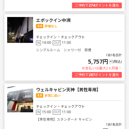
ご予約で
274
ポイントを還元
エポックイン中洲
0.0
評価なし
チェックイン ~ チェックアウト
16:00
11:00
IN
OUT
シングルルーム シャワー付 禁煙
1泊1名合計
5,757円
(税込)
お支払いは最大2ヶ月後！
ご予約で
287
ポイントを還元
ウェルキャビン天神【男性専用】
8.8
非常に良い
チェックイン ~ チェックアウト
15:00
11:00
IN
OUT
【男性専用】スタンダード キャビン
1泊1名合計