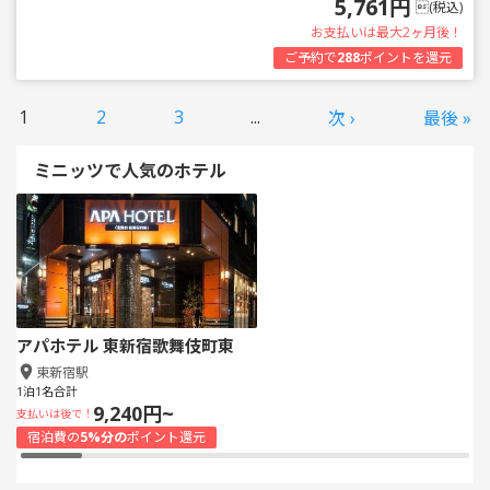
5,761円
(税込)
お支払いは最大2ヶ月後！
ご予約で
288
ポイントを還元
1
2
3
...
次 ›
最後 »
ミニッツで人気のホテル
アパホテル 東新宿歌舞伎町東
東新宿駅
1泊1名合計
9,240円~
支払いは後で！
宿泊費の
5%分の
ポイント還元