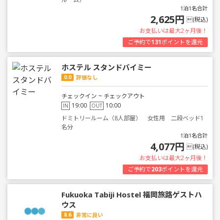
1泊1名合計
2,625円
(税込)
お支払いは最大2ヶ月後！
ご予約で
131
ポイントを還元
ホステル スタンドバイミー
0.0
評価なし
チェックイン ~ チェックアウト
19:00
10:00
IN
OUT
ドミトリールーム（8人部屋） 女性用 二段ベッド1
名分
1泊1名合計
4,077円
(税込)
お支払いは最大2ヶ月後！
ご予約で
203
ポイントを還元
Fukuoka Tabiji Hostel 福岡旅路ゲストハ
ウス
8.6
非常に良い