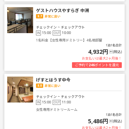
ゲストハウスやすらぎ 中洲
8.7
非常に良い
チェックイン ~ チェックアウト
15:00
10:00
IN
OUT
1名料金【女性専用ドミトリー】4名相部屋
1泊1名合計
4,932円
(税込)
お支払いは最大2ヶ月後！
ご予約で
246
ポイントを還元
げすとはうす中今
8.8
非常に良い
チェックイン ~ チェックアウト
15:00
11:00
IN
OUT
女性専用ドミトリールーム
1泊1名合計
5,486円
(税込)
お支払いは最大2ヶ月後！