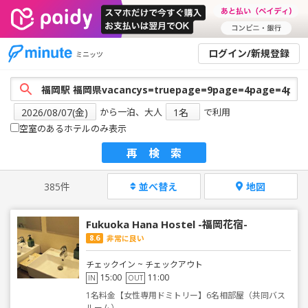
ログイン/新規登録
ミニッツ
から一泊、大人
で利用
空室のあるホテルのみ表示
再検索
385件
並べ替え
地図
Fukuoka Hana Hostel -福岡花宿-
8.6
非常に良い
チェックイン ~ チェックアウト
15:00
11:00
IN
OUT
1名料金【女性専用ドミトリー】6名相部屋（共同バス
ルーム）