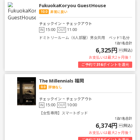
FukuokaKoryou GuestHouse
10.0
非常に良い
チェックイン ~ チェックアウト
15:00
11:00
IN
OUT
ドミトリールーム（6人部屋）男女共用 ベッド1名分
1泊1名合計
6,325円
(税込)
お支払いは最大2ヶ月後！
ご予約で
316
ポイントを還元
The Millennials 福岡
0.0
評価なし
チェックイン ~ チェックアウト
15:00
10:00
IN
OUT
【女性専用】スマートポッド
1泊1名合計
6,374円
(税込)
お支払いは最大2ヶ月後！
ご予約で
318
ポイントを還元