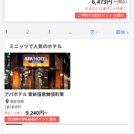
6,473円
(税込)
お支払いは最大2ヶ月後！
ご予約で
323
ポイントを還元
1
2
3
...
次 ›
最後 »
ミニッツで人気のホテル
アパホテル 東新宿歌舞伎町東
東新宿駅
1泊1名合計
9,240円~
支払いは後で！
宿泊費の
5%分の
ポイント還元