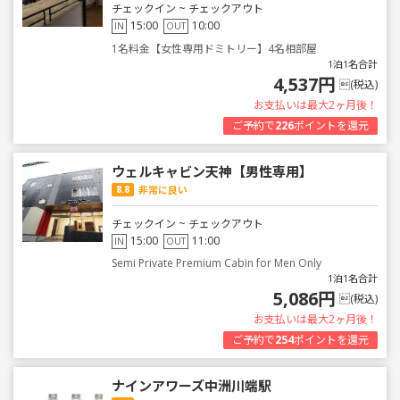
チェックイン ~ チェックアウト
15:00
10:00
IN
OUT
1名料金【女性専用ドミトリー】4名相部屋
1泊1名合計
4,537円
(税込)
お支払いは最大2ヶ月後！
ご予約で
226
ポイントを還元
ウェルキャビン天神【男性専用】
8.8
非常に良い
チェックイン ~ チェックアウト
15:00
11:00
IN
OUT
Semi Private Premium Cabin for Men Only
1泊1名合計
5,086円
(税込)
お支払いは最大2ヶ月後！
ご予約で
254
ポイントを還元
ナインアワーズ中洲川端駅