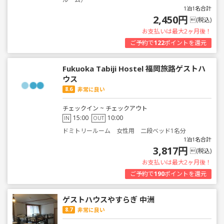
1泊1名合計
2,450円
(税込)
お支払いは最大2ヶ月後！
ご予約で
122
ポイントを還元
Fukuoka Tabiji Hostel 福岡旅路ゲストハ
ウス
8.6
非常に良い
チェックイン ~ チェックアウト
15:00
10:00
IN
OUT
ドミトリールーム 女性用 二段ベッド1名分
1泊1名合計
3,817円
(税込)
お支払いは最大2ヶ月後！
ご予約で
190
ポイントを還元
ゲストハウスやすらぎ 中洲
8.7
非常に良い