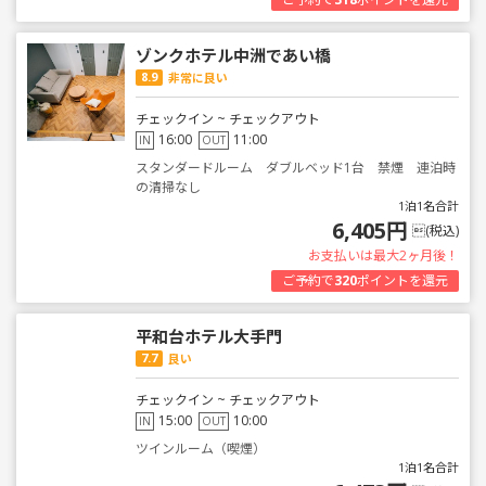
ゾンクホテル中洲であい橋
8.9
非常に良い
チェックイン ~ チェックアウト
16:00
11:00
IN
OUT
スタンダードルーム ダブルベッド1台 禁煙 連泊時
の清掃なし
1泊1名合計
6,405円
(税込)
お支払いは最大2ヶ月後！
ご予約で
320
ポイントを還元
平和台ホテル大手門
7.7
良い
チェックイン ~ チェックアウト
15:00
10:00
IN
OUT
ツインルーム（喫煙）
1泊1名合計