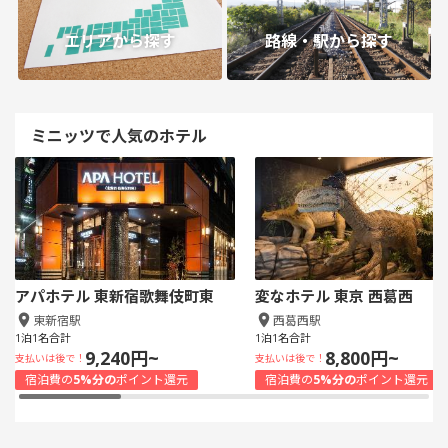
エリアから探す
路線・駅から探す
ミニッツで人気のホテル
アパホテル 東新宿歌舞伎町東
変なホテル 東京 西葛西
東新宿駅
西葛西駅
1泊1名合計
1泊1名合計
9,240円~
8,800円~
支払いは後で！
支払いは後で！
宿泊費の
5%分の
ポイント還元
宿泊費の
5%分の
ポイント還元