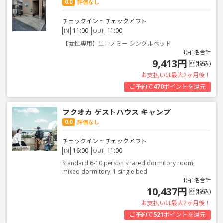
0.0
評価なし
チェックイン ~ チェックアウト
11:00
11:00
IN
OUT
【女性専用】エコノミー シングルベッド
1泊1名合計
9,413円
(税込)
お支払いは最大2ヶ月後！
ご予約で
470
ポイントを還元
フクオカ ゲストハウス キャンプ
0.0
評価なし
チェックイン ~ チェックアウト
16:00
11:00
IN
OUT
Standard 6-10 person shared dormitory room,
mixed dormitory, 1 single bed
1泊1名合計
10,437円
(税込)
お支払いは最大2ヶ月後！
ご予約で
521
ポイントを還元