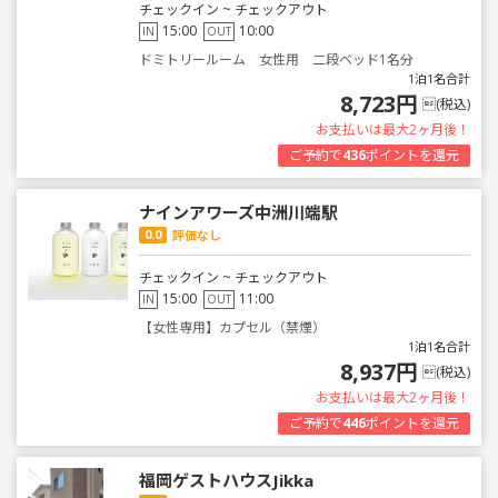
チェックイン ~ チェックアウト
15:00
10:00
IN
OUT
ドミトリールーム 女性用 二段ベッド1名分
1泊1名合計
8,723円
(税込)
お支払いは最大2ヶ月後！
ご予約で
436
ポイントを還元
ナインアワーズ中洲川端駅
0.0
評価なし
チェックイン ~ チェックアウト
15:00
11:00
IN
OUT
【女性専用】カプセル（禁煙）
1泊1名合計
8,937円
(税込)
お支払いは最大2ヶ月後！
ご予約で
446
ポイントを還元
福岡ゲストハウスJikka