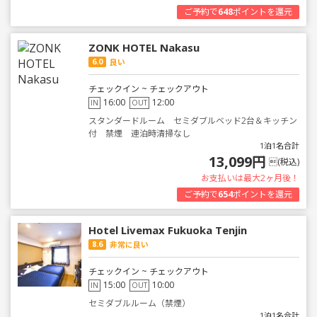
ご予約で
648
ポイントを還元
ZONK HOTEL Nakasu
6.0
良い
チェックイン ~ チェックアウト
16:00
12:00
IN
OUT
スタンダードルーム セミダブルベッド2台＆キッチン
付 禁煙 連泊時清掃なし
1泊1名合計
13,099円
(税込)
お支払いは最大2ヶ月後！
ご予約で
654
ポイントを還元
Hotel Livemax Fukuoka Tenjin
8.6
非常に良い
チェックイン ~ チェックアウト
15:00
10:00
IN
OUT
セミダブルルーム（禁煙）
1泊1名合計