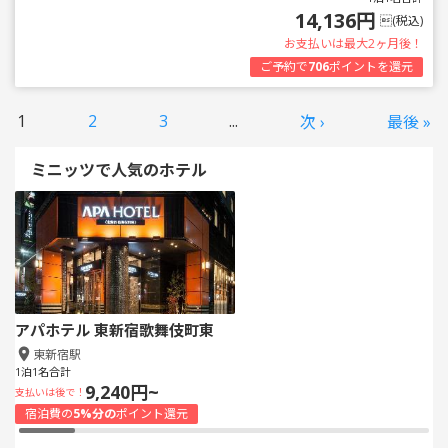
14,136円
(税込)
お支払いは最大2ヶ月後！
ご予約で
706
ポイントを還元
1
2
3
...
次 ›
最後 »
ミニッツで人気のホテル
アパホテル 東新宿歌舞伎町東
東新宿駅
1泊1名合計
9,240円~
支払いは後で！
宿泊費の
5%分の
ポイント還元