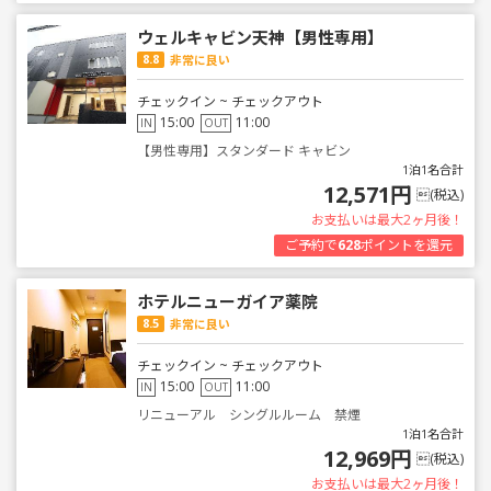
ウェルキャビン天神【男性専用】
8.8
非常に良い
チェックイン ~ チェックアウト
15:00
11:00
IN
OUT
【男性専用】スタンダード キャビン
1泊1名合計
12,571円
(税込)
お支払いは最大2ヶ月後！
ご予約で
628
ポイントを還元
ホテルニューガイア薬院
8.5
非常に良い
チェックイン ~ チェックアウト
15:00
11:00
IN
OUT
リニューアル シングルルーム 禁煙
1泊1名合計
12,969円
(税込)
お支払いは最大2ヶ月後！