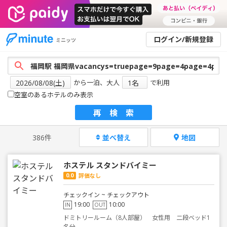
ログイン/新規登録
ミニッツ
から一泊、大人
で利用
空室のあるホテルのみ表示
再検索
386件
並べ替え
地図
ホステル スタンドバイミー
0.0
評価なし
チェックイン ~ チェックアウト
19:00
10:00
IN
OUT
ドミトリールーム（8人部屋） 女性用 二段ベッド1
名分