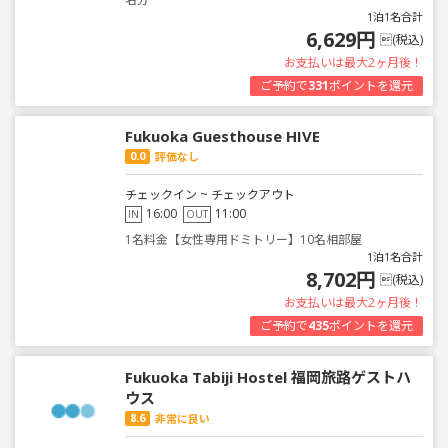
1泊1名合計
6,629円
(税込)
お支払いは最大2ヶ月後！
ご予約で
331
ポイントを還元
Fukuoka Guesthouse HIVE
0.0
評価なし
チェックイン ~ チェックアウト
16:00
11:00
IN
OUT
1名料金【女性専用ドミトリー】10名相部屋
1泊1名合計
8,702円
(税込)
お支払いは最大2ヶ月後！
ご予約で
435
ポイントを還元
Fukuoka Tabiji Hostel 福岡旅路ゲストハ
ウス
8.6
非常に良い