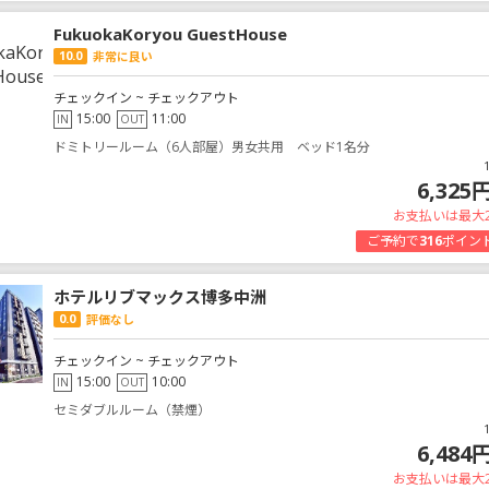
FukuokaKoryou GuestHouse
10.0
非常に良い
チェックイン ~ チェックアウト
15:00
11:00
IN
OUT
ドミトリールーム（6人部屋）男女共用 ベッド1名分
6,325
お支払いは最大
ご予約で
316
ポイン
ホテルリブマックス博多中洲
0.0
評価なし
チェックイン ~ チェックアウト
15:00
10:00
IN
OUT
セミダブルルーム（禁煙）
6,484
お支払いは最大