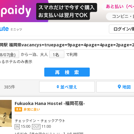
ログイン/
ミニッツ
から一泊、大人
で利用
あるホテルのみ表示
再検索
385件
並べ替え
地図
Fukuoka Hana Hostel -福岡花宿-
8.6
非常に良い
チェックイン ~ チェックアウト
15:00
11:00
IN
OUT