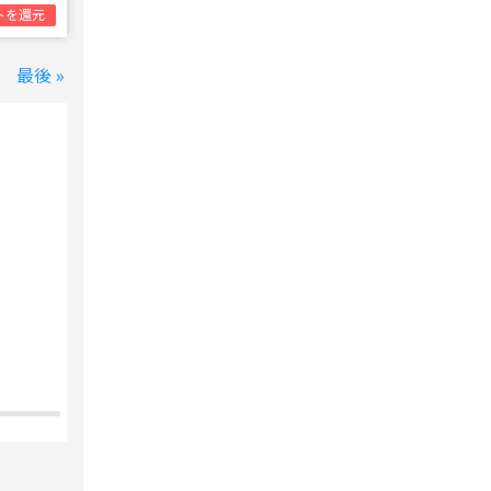
トを還元
最後 »
変なホテル 東京 西葛西
西葛西駅
1泊1名合計
8,800円~
支払いは後で！
宿泊費の
5%分の
ポイント還元