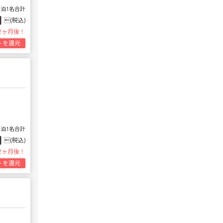
1泊1名合計
円
(税込)
2ヶ月後！
トを還元
1泊1名合計
円
(税込)
2ヶ月後！
トを還元