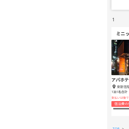
1
ミニ
アパホテ
東新宿
1泊1名合計
支払いは後で
宿泊費の
TOP
>