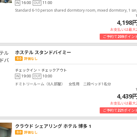
16:00
11:00
IN
OUT
Standard 6-10 person shared dormitory room, mixed dormitory, 1 sin
4,198
お支払いは最大
ご予約で
209
ポイン
ホステル スタンドバイミー
0.0
評価なし
チェックイン ~ チェックアウト
19:00
10:00
IN
OUT
ドミトリールーム（8人部屋） 女性用 二段ベッド1名分
4,439
お支払いは最大
ご予約で
221
ポイン
クラウド シェアリング ホテル 博多 1
0.0
評価なし