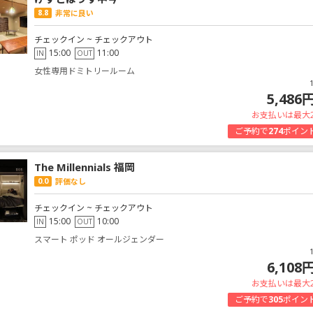
8.8
非常に良い
チェックイン ~ チェックアウト
15:00
11:00
IN
OUT
女性専用ドミトリールーム
5,486
お支払いは最大
ご予約で
274
ポイン
The Millennials 福岡
0.0
評価なし
チェックイン ~ チェックアウト
15:00
10:00
IN
OUT
スマート ポッド オールジェンダー
6,108
お支払いは最大
ご予約で
305
ポイン