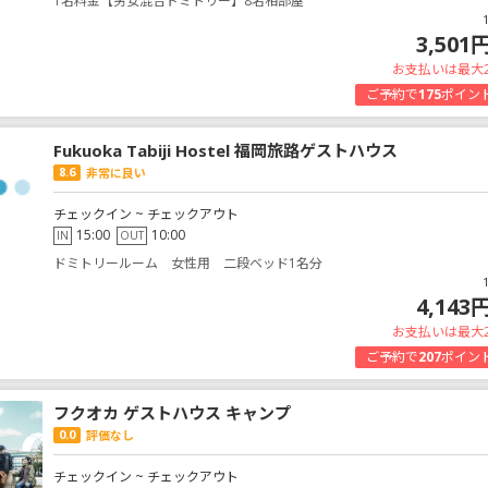
1名料金【男女混合ドミトリー】8名相部屋
3,501
お支払いは最大
ご予約で
175
ポイン
Fukuoka Tabiji Hostel 福岡旅路ゲストハウス
8.6
非常に良い
チェックイン ~ チェックアウト
15:00
10:00
IN
OUT
ドミトリールーム 女性用 二段ベッド1名分
4,143
お支払いは最大
ご予約で
207
ポイン
フクオカ ゲストハウス キャンプ
0.0
評価なし
チェックイン ~ チェックアウト