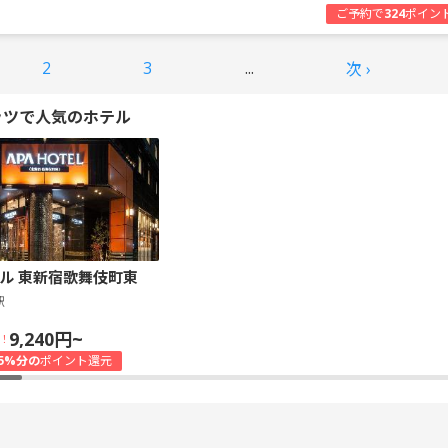
ご予約で
324
ポイン
2
3
...
次 ›
ッツで人気のホテル
ル 東新宿歌舞伎町東
駅
9,240円~
！
5%分の
ポイント還元