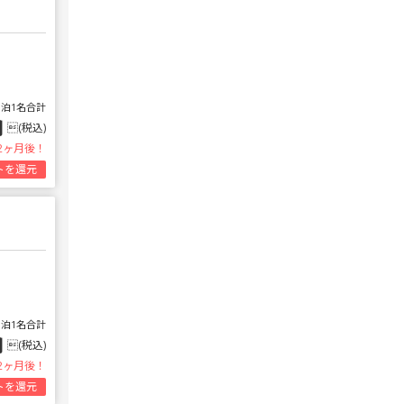
1泊1名合計
円
(税込)
2ヶ月後！
トを還元
1泊1名合計
円
(税込)
2ヶ月後！
トを還元