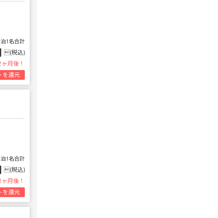
1泊1名合計
円
(税込)
2ヶ月後！
トを還元
1泊1名合計
円
(税込)
2ヶ月後！
トを還元