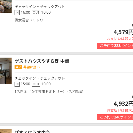
チェックイン ~ チェックアウト
16:00
10:00
IN
OUT
男女混合ドミトリー
4,579
お支払いは最大
ご予約で
228
ポイン
ゲストハウスやすらぎ 中洲
8.7
非常に良い
チェックイン ~ チェックアウト
15:00
10:00
IN
OUT
1名料金【女性専用ドミトリー】4名相部屋
4,932
お支払いは最大
ご予約で
246
ポイン
げすとはうす中今