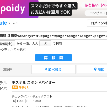
ログイン/
ミニッツ
から一泊、大人
で利用
あるホテルのみ表示
再検索
386件
並べ替え
地図
ホステル スタンドバイミー
0.0
評価なし
チェックイン ~ チェックアウト
19:00
10:00
IN
OUT