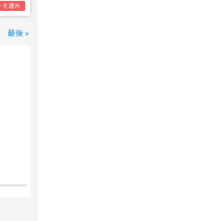
トを還元
最後 »
変なホテル 東京 西葛西
西葛西駅
1泊1名合計
8,800円~
支払いは後で！
宿泊費の
5%分の
ポイント還元