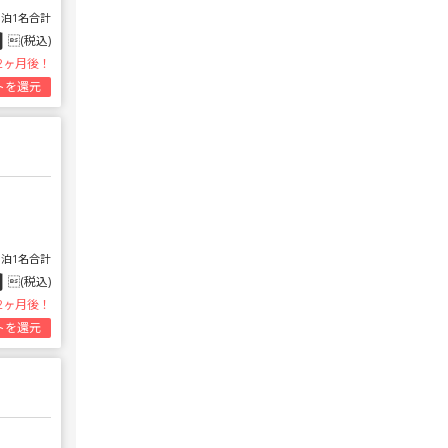
1泊1名合計
円
(税込)
2ヶ月後！
トを還元
1泊1名合計
円
(税込)
2ヶ月後！
トを還元