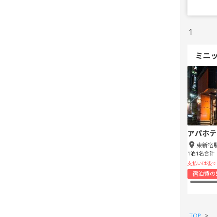
1
ミニ
アパホテ
東新宿
1泊1名合計
支払いは後で
宿泊費の
TOP
>