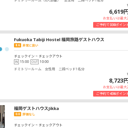
ドミトリールーム（8人部屋） 女性用 二段ベッド1名分
6,619
お支払いは最大
ご予約で
330
ポイン
Fukuoka Tabiji Hostel 福岡旅路ゲストハウス
8.6
非常に良い
チェックイン ~ チェックアウト
15:00
10:00
IN
OUT
ドミトリールーム 女性用 二段ベッド1名分
8,723
お支払いは最大
ご予約で
436
ポイン
福岡ゲストハウスJikka
0.0
評価なし
チェックイン ~ チェックアウト