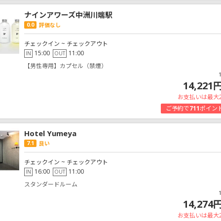
ナインアワーズ中洲川端駅
0.0
評価なし
チェックイン ~ チェックアウト
15:00
11:00
IN
OUT
【男性専用】カプセル（禁煙）
14,221
お支払いは最大
ご予約で
711
ポイン
Hotel Yumeya
7.1
良い
チェックイン ~ チェックアウト
16:00
11:00
IN
OUT
スタンダードルーム
14,274
お支払いは最大