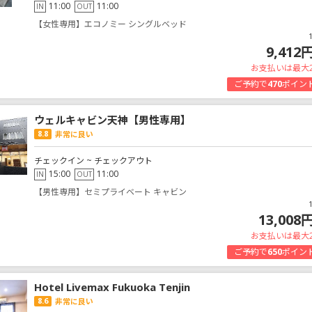
11:00
11:00
IN
OUT
【女性専用】エコノミー シングルベッド
9,412
お支払いは最大
ご予約で
470
ポイン
ウェルキャビン天神【男性専用】
8.8
非常に良い
チェックイン ~ チェックアウト
15:00
11:00
IN
OUT
【男性専用】セミプライベート キャビン
13,008
お支払いは最大
ご予約で
650
ポイン
Hotel Livemax Fukuoka Tenjin
8.6
非常に良い