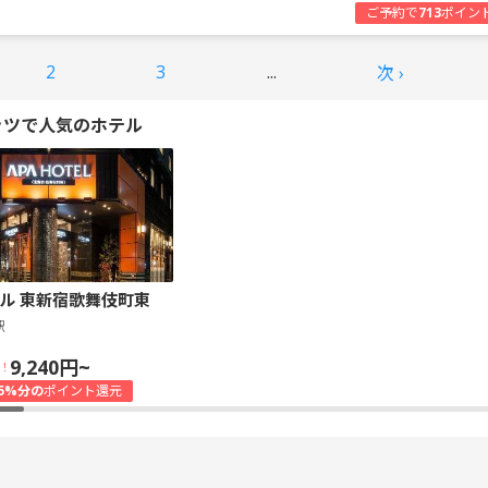
ご予約で
713
ポイン
2
3
...
次 ›
ッツで人気のホテル
ル 東新宿歌舞伎町東
駅
9,240円~
！
5%分の
ポイント還元