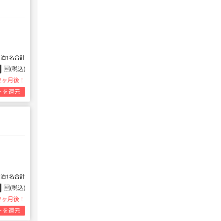
1泊1名合計
円
(税込)
2ヶ月後！
トを還元
1泊1名合計
円
(税込)
2ヶ月後！
トを還元