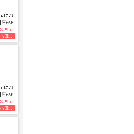
1泊1名合計
円
(税込)
2ヶ月後！
トを還元
1泊1名合計
円
(税込)
2ヶ月後！
トを還元