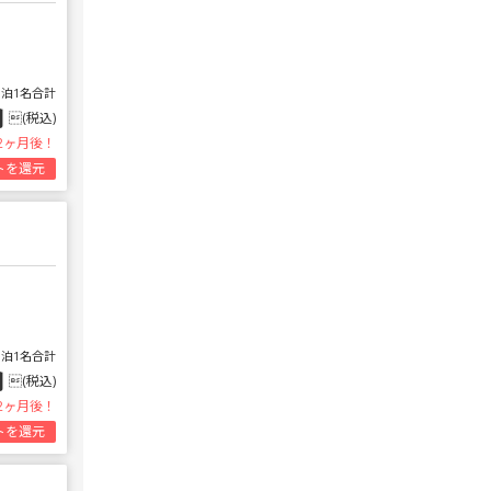
1泊1名合計
円
(税込)
2ヶ月後！
トを還元
1泊1名合計
円
(税込)
2ヶ月後！
トを還元